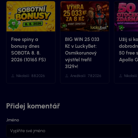
Free spiny a
BIG WIN 25 033
Užij si k
bonusy dnes
Kč v LuckyBet:
dobrodru
SOBOTA 8. 8.
Osmikorunový
50 free 
2026 (10165 FS)
výstřel trefil
Apollo 
3129×!
Nikola
8.8.2026
Anežka
7.8.2026
Nikola
Přidej komentář
Jméno