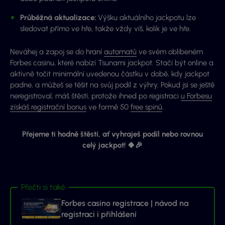
Průběžná aktualizace:
Výšku aktuálního jackpotu lze
sledovat přímo ve hře, takže vždy víš, kolik je ve hře.
Neváhej a zapoj se do hraní
automatů
ve svém oblíbeném
Forbes casinu, které nabízí Tsunami jackpot. Stačí být online a
aktivně točit minimální uvedenou částku v době, kdy jackpot
padne, a můžeš se těšit na svůj podíl z výhry. Pokud jsi se ještě
neregistroval, máš štěstí, protože ihned po registraci
u Forbesu
získáš registrační bonus
ve formě 50
free spinů
.
Přejeme ti hodně štěstí, ať vyhraješ podíl nebo rovnou
celý jackpot! 🍀🎉
Přečti si také
Forbes casino registrace | návod na
registraci i přihlášení