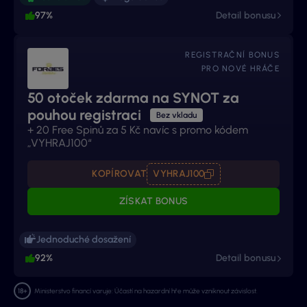
97%
Detail bonusu
REGISTRAČNÍ BONUS
PRO NOVÉ HRÁČE
50 otoček zdarma na SYNOT za
pouhou registraci
Bez vkladu
+ 20 Free Spinů za 5 Kč navíc s promo kódem
„VYHRAJ100“
KOPÍROVAT
VYHRAJ100
ZÍSKAT BONUS
Jednoduché dosažení
92%
Detail bonusu
Ministerstvo financí varuje: Účastí na hazardní hře může vzniknout závislost.