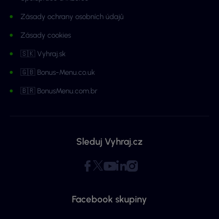
Zásady ochrany osobních údajů
Zásady cookies
🇸🇰 Vyhraj.sk
🇬🇧 Bonus-Menu.co.uk
🇧🇷 BonusMenu.com.br
Sleduj Vyhraj.cz
Facebook skupiny