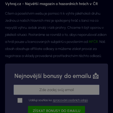
Vyhraj.cz - Největší magazín o hazardních hrách v ČR
Cílem a poselstvím webu je pomoci ti k výhře jakéhokoli druhu.
Jednou z našich hlavních misí je spokojený hráč s šancí na co
nejvyšší výhru, avšak znalý i rizik prohry. Chceme ti být oporou v
jakékoli situaci. Postaráme se rovněž o to, abys neporušoval zákon
a hrál pouze u licencovaných subjektů s povolením od
MFČR
. Náš
obsah obsahuje affiliate odkazy a můžeme získat provizi za
registrace a vklady provedené prostřednictvím těchto odkazů.
Nejnovější bonusy do emailu 📩
Uděluji souhlas ke
zpracování osobních údajů