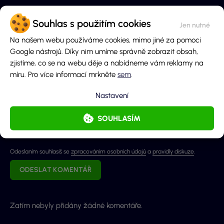
E-mail (nebude zobrazen)
Souhlas s použitím cookies
Na našem webu používáme cookies, mimo jiné za pomoci
Google nástrojů. Díky nim umíme správně zobrazit obsah,
Obsah komentáře
zjistíme, co se na webu děje a nabídneme vám reklamy na
míru. Pro více informací mrkněte
sem
.
Nastavení
SOUHLASÍM
Odeslaním souhlasíš se
zpracováním osobních údajů
a
pravidly diskuze
.
ODESLAT KOMENTÁŘ
Zatím nebyly přidány žádné komentáře.