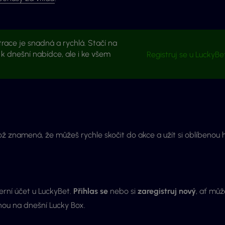
race je snadná a rychlá. Stačí na
 k dnešní nabídce, ale i ke všem
Registruj se u LuckyBe
ož znamená, že můžeš rychle skočit do akce a užít si oblíbenou h
erní účet u LuckyBet.
Přihlas se
nebo si
zaregistruj nový
, ať můž
vnou na dnešní Lucky Box.