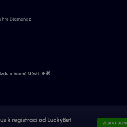
a hře
Diamondz
 jízdu a hodně štěstí. 🍀🎁
nus k registraci od LuckyBet
ZÍSKAT BON