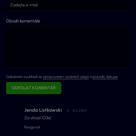
Obsah komentáře
Odeslaním souhlasíš se
zpracováním osobních údajů
a
pravidly diskuze
.
ODESLAT KOMENTÁŘ
Jenda Listkowski
16.2.2024
Za vklad 100kč
Reagovat