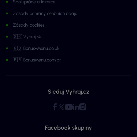
Spolupráce a inzerce
Zásady ochrany osobních údajů
Zásady cookies
🇸🇰 Vyhraj.sk
🇬🇧 Bonus-Menu.co.uk
🇧🇷 BonusMenu.com.br
Sleduj Vyhraj.cz
Facebook skupiny