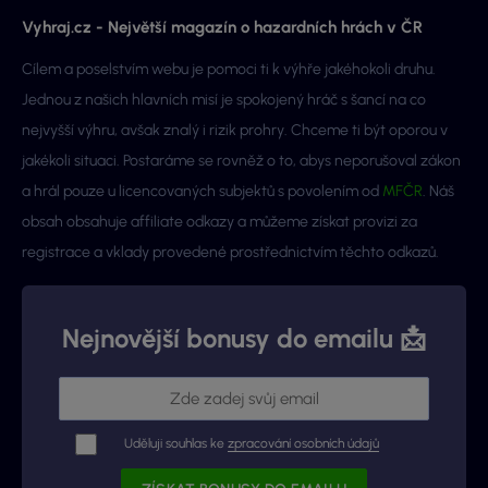
Vyhraj.cz - Největší magazín o hazardních hrách v ČR
Cílem a poselstvím webu je pomoci ti k výhře jakéhokoli druhu.
Jednou z našich hlavních misí je spokojený hráč s šancí na co
nejvyšší výhru, avšak znalý i rizik prohry. Chceme ti být oporou v
jakékoli situaci. Postaráme se rovněž o to, abys neporušoval zákon
a hrál pouze u licencovaných subjektů s povolením od
MFČR
. Náš
obsah obsahuje affiliate odkazy a můžeme získat provizi za
registrace a vklady provedené prostřednictvím těchto odkazů.
Nejnovější bonusy do emailu 📩
Uděluji souhlas ke
zpracování osobních údajů