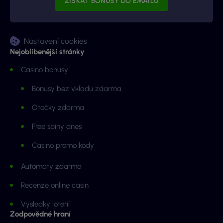
Nastavení cookies
Nejoblíbenější stránky
Casino bonusy
Bonusy bez vkladu zdarma
Otočky zdarma
Free spiny dnes
Casino promo kódy
Automaty zdarma
Recenze online casin
Výsledky loterií
Zodpovědné hraní