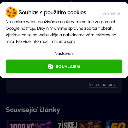
Líbil se ti tento článek?
Souhlas s použitím cookies
Na našem webu používáme cookies, mimo jiné za pomoci
Autor obsahu
Google nástrojů. Díky nim umíme správně zobrazit obsah,
zjistíme, co se na webu děje a nabídneme vám reklamy na
míru. Pro více informací mrkněte
sem
.
Nikola
Redaktorka · Specialistka v oblasti casino
Nastavení
bonusů a expertka na casino hry
SOUHLASÍM
Zdravím všechny! Jsem Nikča a soustředím se na
nejnovější bonusy, či události a také vás naučím vše o
nejoblíbenějších casinových hrách.
Více o autorovi
Související články