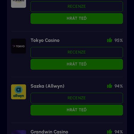
RECENZE
HRÁT TEĎ
Tokyo Casino
95%
RECENZE
HRÁT TEĎ
Sazka (Allwyn)
94%
RECENZE
HRÁT TEĎ
Grandwin Casino
94%