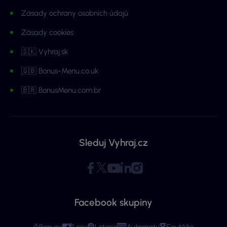
Zásady ochrany osobních údajů
Zásady cookies
🇸🇰 Vyhraj.sk
🇬🇧 Bonus-Menu.co.uk
🇧🇷 BonusMenu.com.br
Sleduj Vyhraj.cz
Facebook skupiny
Bonusy
Losy
Loterie
Automaty
Soutěže