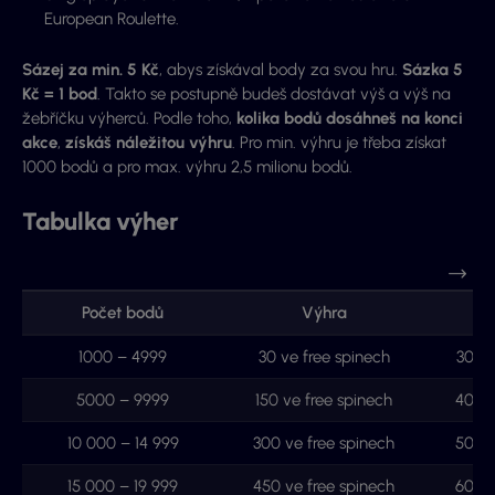
European Roulette
.
Sázej za min. 5 Kč
, abys získával body za svou hru.
Sázka 5
Kč = 1 bod
. Takto se postupně budeš dostávat
výš a výš na
žebříčku výherců
. Podle toho,
kolika bodů dosáhneš na konci
akce
,
získáš náležitou výhru
. Pro min. výhru je třeba získat
1000 bodů a pro max. výhru 2,5 milionu bodů.
Tabulka výher
Počet bodů
Výhra
P
1000 – 4999
30 ve free spinech
300 
5000 – 9999
150 ve free spinech
400 
10 000 – 14 999
300 ve free spinech
500 
15 000 – 19 999
450 ve free spinech
600 