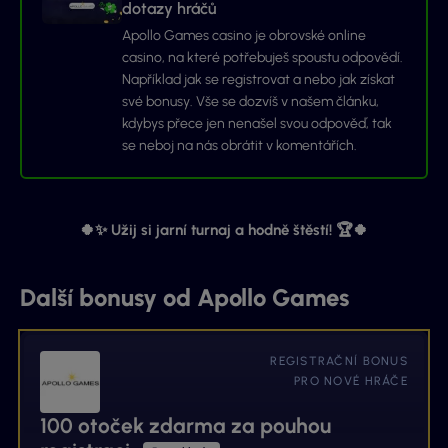
dotazy hráčů
Apollo Games casino je obrovské online
casino, na které potřebuješ spoustu odpovědí.
Například jak se registrovat a nebo jak získat
své bonusy. Vše se dozvíš v našem článku,
kdybys přece jen nenašel svou odpověď, tak
se neboj na nás obrátit v komentářích.
🍀✨ Užij si jarní turnaj a hodně štěstí! 🏆🍀
Další bonusy od Apollo Games
REGISTRAČNÍ BONUS
PRO NOVÉ HRÁČE
100 otoček zdarma za pouhou