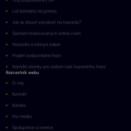
List kontaktů na pomoc
Jak se zbavit závislosti na hazardu?
Seznam licencovaných online casin
Hazardní a loterijní zákon
Projekt zodpovědné hraní
Národní stránky pro snížení rizik hazardního hraní
Rozcestník webu
O nás
Kontakt
Kariéra
Pro média
Spolupráce a inzerce