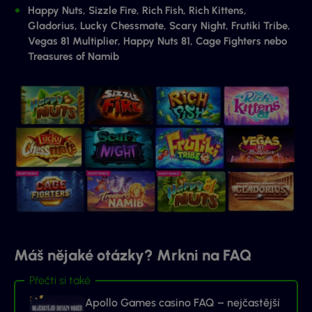
Happy Nuts, Sizzle Fire, Rich Fish, Rich Kittens,
Gladorius, Lucky Chessmate, Scary Night, Frutiki Tribe,
Vegas 81 Multiplier, Happy Nuts 81, Cage Fighters nebo
Treasures of Namib
Máš nějaké otázky? Mrkni na FAQ
Přečti si také
Apollo Games casino FAQ – nejčastější