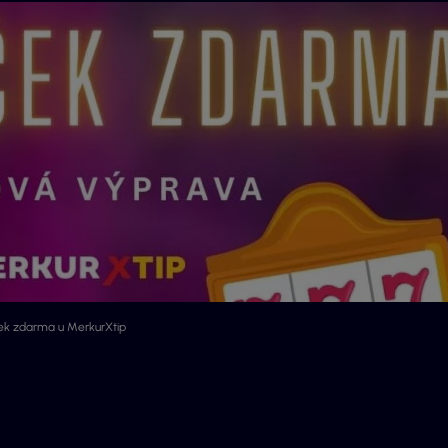
ek zdarma u MerkurXtip