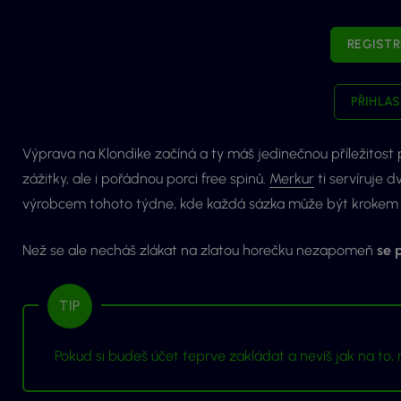
REGISTR
PŘIHLAS
Výprava na Klondike začíná a ty máš jedinečnou příležitost př
zážitky, ale i pořádnou porci free spinů.
Merkur
ti servíruje 
výrobcem tohoto týdne, kde každá sázka může být krokem
Než se ale necháš zlákat na zlatou horečku nezapomeň
se p
Pokud si budeš účet teprve zakládat a nevíš jak na to