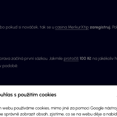
bo pokud si nováček, tak se u
casina MerkurXtip
zaregistruj.
Po
ýprava začíná první sázkou. Jakmile
protočíš
100 Kč
na
jakékoliv 
 v podobě:
uhlas s použitím cookies
 také na libovolném
automatu
od Amusnetu, rázem narazíš na
 webu používáme cookies, mimo jiné za pomoci Google nástroj
e správně zobrazit obsah, zjistíme, co se na webu děje a nab