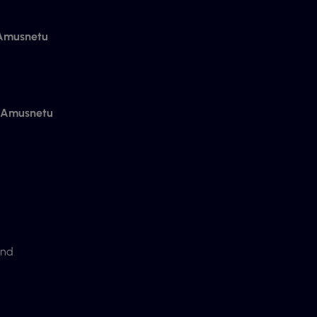
Amusnetu
Amusnetu
end