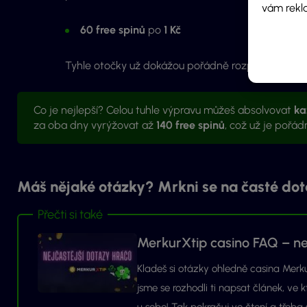
vám rekl
60 free spinů
po
1 Kč
Tyhle otočky už dokážou pořádně rozproudit kre
Co je nejlepší? Celou tuhle výpravu můžeš absolvovat
ka
za oba dny vyrýžovat až
140 free spinů
, což už je pořá
Máš nějaké otázky? Mrkni se na časté dota
Přečti si také
MerkurXtip casino FAQ – ne
Kladeš si otázky ohledně casina Merku
jsme se rozhodli ti napsat článek, ve