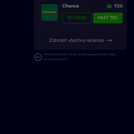
Chance
93%
RECENZE
HRÁT TEĎ
Zobrazit všechny recenze
Ministerstvo financí varuje: Účastí na hazardní hře může
vzniknout závislost.