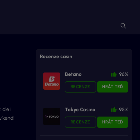
Recenze casin
Betano
96%
RECENZE
HRÁT TEĎ
 ale i
Tokyo Casino
95%
víkend!
RECENZE
HRÁT TEĎ