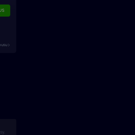
US
nusu
sy,