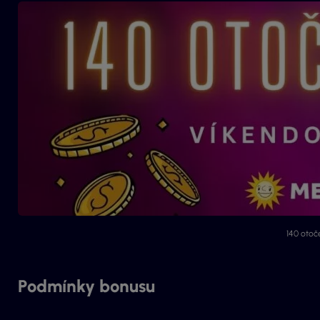
140 otoč
Podmínky bonusu