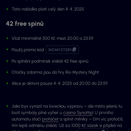
Tato nabídka platí celý den 4. 4. 2025
42 free spinů
Vlož minimálně 500 Kč mezi 20:00 a 23:59
Použij promo kód:
RIOMYSTERY
Po splnění podmínek získáš 42 free spinů
Otočky zdarma jsou do hry Rio Mystery Night
Akce je aktivní pouze 4. 4. 2025 od 20:00 do 23:59
Jako bys vyrazil na loveckou výpravu – ale místo jelenů tu
lovíš symboly plné výher u
casina Synottip
! U prvního
automatu stačí
protáčet
a splnit milníky – čím víc protočíš,
tím lepší odměnu získáš. Už za 1000 Kč sázek si přijdeš na