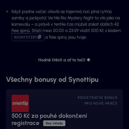
Když padne večer, otevře se tajemná noc plná rytmů
samby a jackpotů! Ve hře Rio Mystery Night to vře jako na
karnevalu – a právě v tenhle čas můžeš získat dalších 42
free spinů
. Stačí mezi 20:00 a 23:59 vložit 500 Kč s kódem
a free spiny jsou tvoje.
RIOMYSTERY
Hodně štěstí a ať to točí! 🍀
Všechny bonusy od Synottipu
REGISTRAČNÍ BONUS
PRO NOVÉ HRÁČE
500 Kč za pouhé dokončení
registrace
Bez vkladu