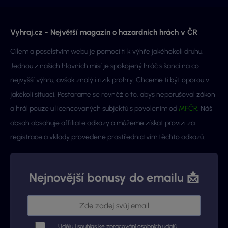
Vyhraj.cz - Největší magazín o hazardních hrách v ČR
Cílem a poselstvím webu je pomoci ti k výhře jakéhokoli druhu.
Jednou z našich hlavních misí je spokojený hráč s šancí na co
nejvyšší výhru, avšak znalý i rizik prohry. Chceme ti být oporou v
jakékoli situaci. Postaráme se rovněž o to, abys neporušoval zákon
a hrál pouze u licencovaných subjektů s povolením od
MFČR
. Náš
obsah obsahuje affiliate odkazy a můžeme získat provizi za
registrace a vklady provedené prostřednictvím těchto odkazů.
Nejnovější bonusy do emailu 📩
Uděluji souhlas ke
zpracování osobních údajů