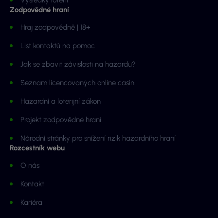
Zodpovědné hraní
Hraj zodpovědně | 18+
List kontaktů na pomoc
Jak se zbavit závislosti na hazardu?
Seznam licencovaných online casin
Hazardní a loterijní zákon
Projekt zodpovědné hraní
Národní stránky pro snížení rizik hazardního hraní
Rozcestník webu
O nás
Kontakt
Kariéra