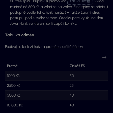
50 free spinů. Připrav si promo kód
, vklad
4NOVEHRY
minimálně 500 Kč a vrhni se na válce. Free spiny se připisují
postupně podle toho, kolik nasázíš – takže žádný stres,
postupuj podle svého tempa. Otočky poté využij na slotu
Joker Hunt, ve kterém se ti zapálí kotníky.
Tabulka odměn
Podívej se kolik získáš za protočení určité částky.
Protoč
Získáš FS
1000 Kč
50
2500 Kč
25
5000 Kč
40
10 000 Kč
40