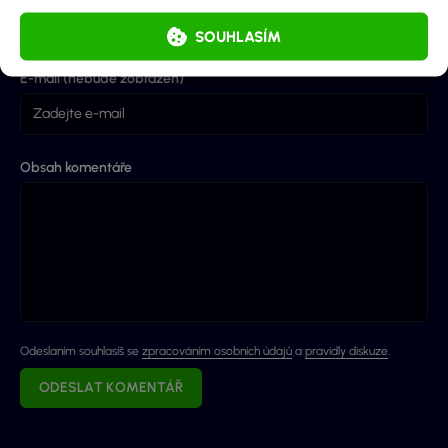
SOUHLASÍM
E-mail (nebude zobrazen)
Obsah komentáře
Odeslaním souhlasíš se
zpracováním osobních údajů
a
pravidly diskuze
.
ODESLAT KOMENTÁŘ