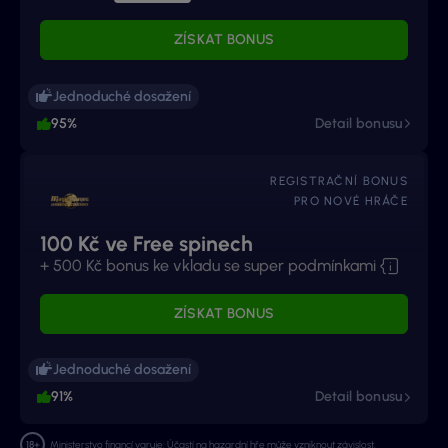
ZÍSKAT BONUS
Jednoduché dosažení
95%
Detail bonusu
REGISTRAČNÍ BONUS
PRO NOVÉ HRÁČE
100 Kč ve Free spinech
+ 500 Kč bonus ke vkladu se super podmínkami
ZÍSKAT BONUS
Jednoduché dosažení
91%
Detail bonusu
Ministerstvo financí varuje: Účastí na hazardní hře může vzniknout závislost.