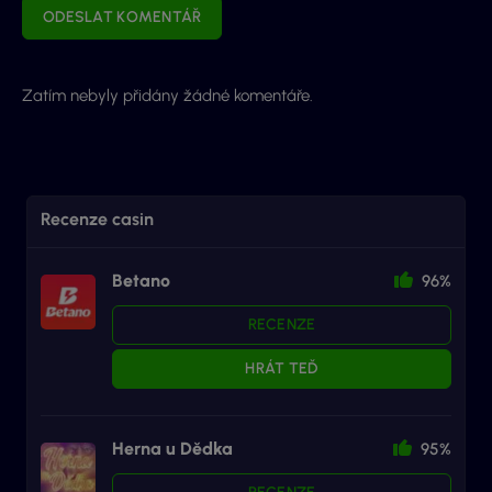
ODESLAT KOMENTÁŘ
Zatím nebyly přidány žádné komentáře.
Recenze casin
Betano
96%
RECENZE
HRÁT TEĎ
Herna u Dědka
95%