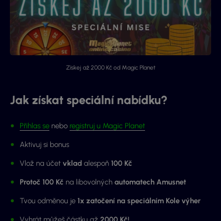
Získej až 2000 Kč od Magic Planet
Jak získat speciální nabídku?
Přihlas se
nebo
registruj u Magic Planet
Aktivuj si bonus
Vlož na účet
vklad
alespoň
100 Kč
Protoč 100 Kč
na libovolných
automatech Amusnet
Tvou odměnou je
1x zatočení na speciálním Kole výher
Vyhrát můžeš částku až
2000 Kč!