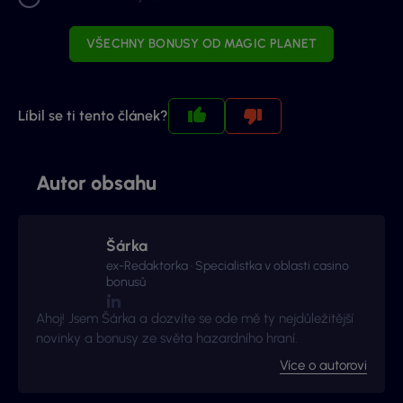
VŠECHNY BONUSY OD MAGIC PLANET
Líbil se ti tento článek?
Autor obsahu
Šárka
ex-Redaktorka · Specialistka v oblasti casino
bonusů
Ahoj! Jsem Šárka a dozvíte se ode mě ty nejdůležitější
novinky a bonusy ze světa hazardního hraní.
Více o autorovi