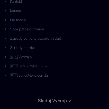
Kontakt
Kariéra
Pro média
Spolupráce a inzerce
Zásady ochrany osobních údajů
Zásady cookies
🇸🇰 Vyhraj.sk
🇬🇧 Bonus-Menu.co.uk
🇧🇷 BonusMenu.com.br
Sleduj Vyhraj.cz