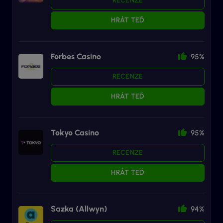
RECENZE
HRÁT TEĎ
Forbes Casino
95%
RECENZE
HRÁT TEĎ
Tokyo Casino
95%
RECENZE
HRÁT TEĎ
Sazka (Allwyn)
94%