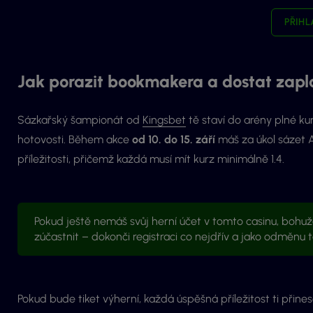
PŘIHL
Jak porazit bookmakera a dostat zap
Sázkařský šampionát od
Kingsbet
tě staví do arény plné kur
hotovosti. Během akce
od 10. do 15. září
máš za úkol sázet 
příležitosti, přičemž každá musí mít kurz minimálně 1.4.
Pokud ještě nemáš svůj herní účet v tomto casinu, bohu
zúčastnit – dokonči registraci co nejdřív a jako odměnu t
Pokud bude tiket výherní, každá úspěšná příležitost ti přin