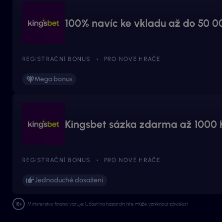
100% navíc ke vkladu až do 50 0
REGISTRAČNÍ BONUS
PRO NOVÉ HRÁČE
Mega bonus
Kingsbet sázka zdarma až 1000 
REGISTRAČNÍ BONUS
PRO NOVÉ HRÁČE
Jednoduché dosažení
Ministerstvo financí varuje: Účastí na hazardní hře může vzniknout závislost.