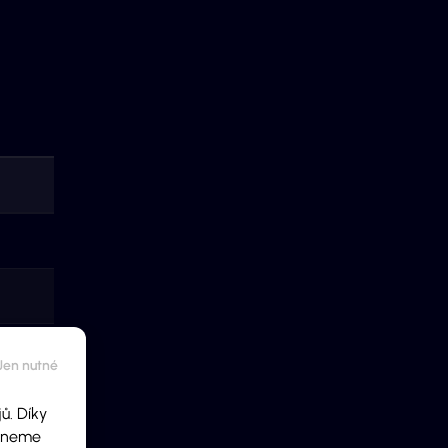
ů. Díky
ídneme