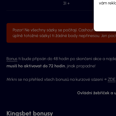
vám rekl
31 +
Pozor! Ne všechny sázky se počítají. Cashoutované tikety
úplně totožné sázky) ti žádné body nepřinesou. Jen pocti
Bonus
ti bude připsán do 48 hodin po skončení akce a najdeš
musíš ho aktivovat do 72 hodin
, jinak propadne!
Mrkni se na přehled všech bonusů na kurzové sázení →
ZDE
Ovládni žebříček a 
Kingsbet bonusy