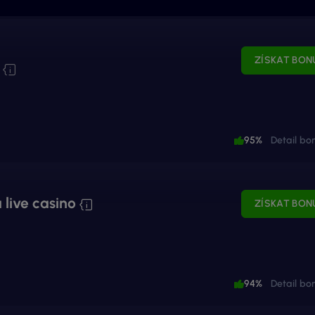
ZÍSKAT BON
k
95%
Detail bo
 live casino
ZÍSKAT BON
94%
Detail bo