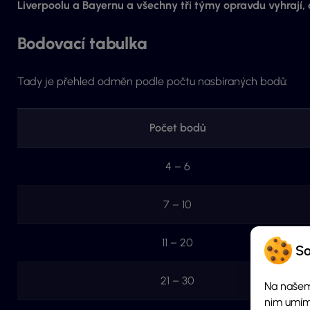
Liverpoolu a Bayernu a všechny tři týmy opravdu vyhrají,
Bodovací tabulka
Tady je přehled odměn podle počtu nasbíraných bodů:
Počet bodů
4 – 6
7 – 10
11 – 20
So
21 – 30
Na našem
nim umím