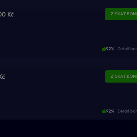
00 Kč
ZÍSKAT BON
92%
Detail bo
Kč
ZÍSKAT BON
92%
Detail bo