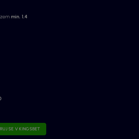
urzem
min. 1.4
0
RUJ SE V KINGSBET