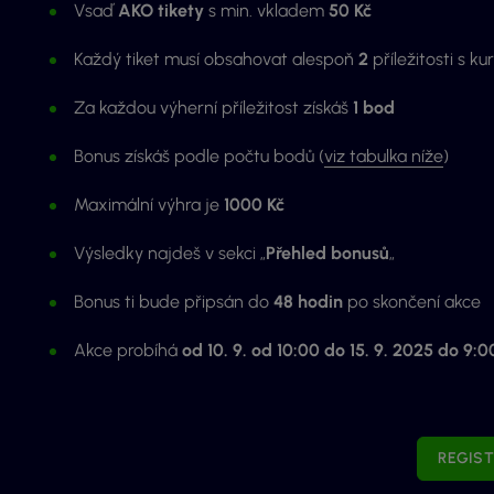
Vsaď
AKO tikety
s min. vkladem
50 Kč
Každý tiket musí obsahovat alespoň
2
příležitosti s k
Za každou výherní příležitost získáš
1 bod
Bonus získáš podle počtu bodů (
viz tabulka níže
)
Maximální výhra je
1000 Kč
Výsledky najdeš v sekci „
Přehled bonusů
„
Bonus ti bude připsán do
48 hodin
po skončení akce
Akce probíhá
od 10. 9. od 10:00 do 15. 9. 2025 do 9:0
REGIST