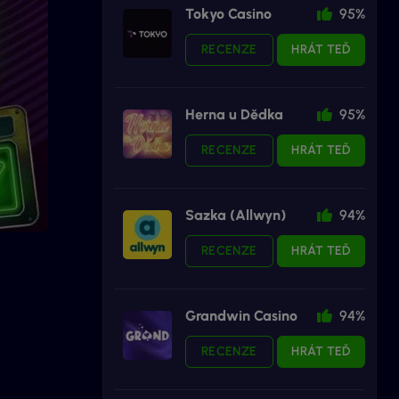
Tokyo Casino
95%
RECENZE
HRÁT TEĎ
Herna u Dědka
95%
RECENZE
HRÁT TEĎ
Sazka (Allwyn)
94%
RECENZE
HRÁT TEĎ
Grandwin Casino
94%
RECENZE
HRÁT TEĎ