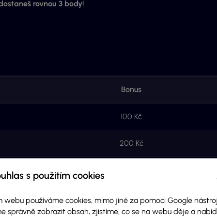
 dostaneš rovnou 3 body!
Bonus
100 Kč
200 Kč
500 Kč
uhlas s použitím cookies
700 Kč
 webu používáme cookies, mimo jiné za pomoci Google nástroj
e správně zobrazit obsah, zjistíme, co se na webu děje a nab