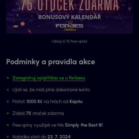
Užívej si 75 free spinů!
Podmínky a pravidla akce
Zaregistruj se
/
přihlas se u Forbesu
Ujisti se, že máš plně dokončené konto
Protoč
1000 Kč
na hrách od
Kajotu
Získáš
75
otoček zdarma
Free spiny využiješ ve hře
Simply the Best 81
Nabídka platí do
23. 7. 2024