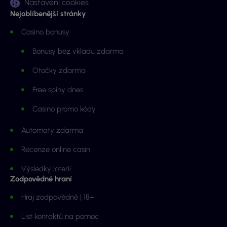
Nastavení cookies
Nejoblíbenější stránky
Casino bonusy
Bonusy bez vkladu zdarma
Otočky zdarma
Free spiny dnes
Casino promo kódy
Automaty zdarma
Recenze online casin
Výsledky loterií
Zodpovědné hraní
Hraj zodpovědně | 18+
List kontaktů na pomoc