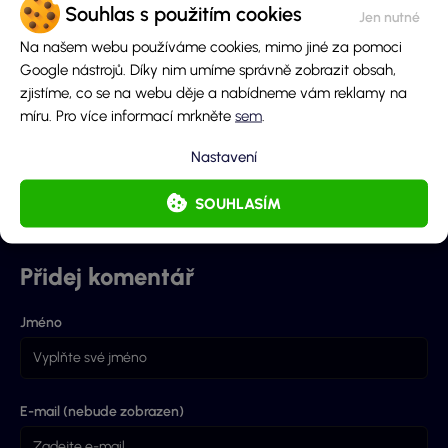
Souhlas s použitím cookies
Letní Lucky Boxy:
Jak by vypadal
Free spi
Na našem webu používáme cookies, mimo jiné za pomoci
Každý den nový
tvůj rok s 365
bonusy 
Google nástrojů. Díky nim umíme správně zobrazit obsah,
bonus u
tisíci navíc?
SOBOTA 
zjistíme, co se na webu děje a nabídneme vám reklamy na
LuckyBetu!
Aneb jak se mají
2026 (10
míru. Pro více informací mrkněte
sem
.
výherci Mini
Renty
Nastavení
Marťa
8.8.2026
Barbora
8.8.2026
Nikola
SOUHLASÍM
Přidej komentář
Jméno
E-mail (nebude zobrazen)