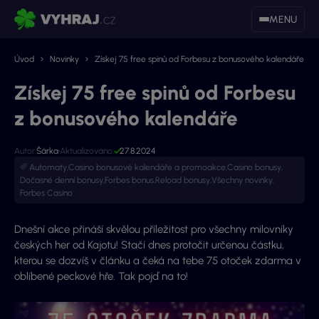
MENU
Úvod
Novinky
Získej 75 free spinů od Forbesu z bonusového kalendáře
Získej 75 free spinů od Forbesu
z bonusového kalendáře
Autor:
Šárka
Aktualizováno:
27.8.2024
Automaty
,
Casino bonusové kalendáře a promoakce
,
Casino bonusy
,
Dočasné denní bonusy
,
Forbes bonus
,
Reload bonusy
,
Všechny novinky
,
Forbes Casino
Dnešní akce přináší skvělou příležitost pro všechny milovníky
českých her od Kajotu! Stačí dnes protočit určenou částku,
kterou se dozvíš v článku a čeká na tebe 75 otoček zdarma v
oblíbené peckové hře. Tak pojď na to!