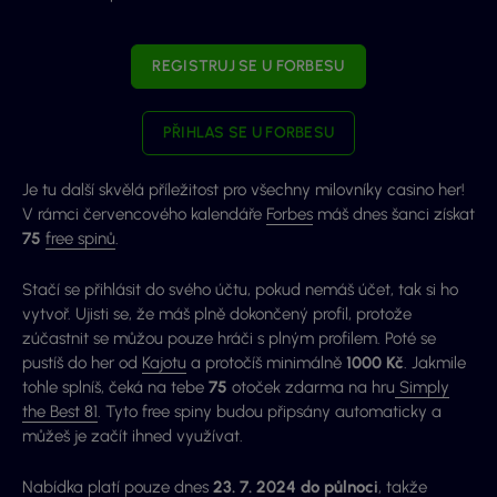
REGISTRUJ SE U FORBESU
PŘIHLAS SE U FORBESU
Je tu další skvělá příležitost pro všechny milovníky casino her!
V rámci červencového kalendáře
Forbes
máš dnes šanci získat
75
free spinů
.
Stačí se přihlásit do svého účtu, pokud nemáš účet, tak si ho
vytvoř. Ujisti se, že máš plně dokončený profil, protože
zúčastnit se můžou pouze hráči s plným profilem. Poté se
pustíš do her od
Kajotu
a protočíš minimálně
1000 Kč
. Jakmile
tohle splníš, čeká na tebe
75
otoček zdarma na hru
Simply
the Best 81
. Tyto free spiny budou připsány automaticky a
můžeš je začít ihned využívat.
Nabídka platí pouze dnes
23. 7. 2024 do půlnoci
, takže