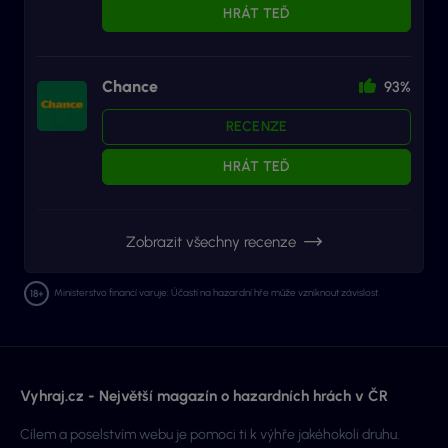
HRÁT TEĎ
Chance
93%
RECENZE
HRÁT TEĎ
Zobrazit všechny recenze
Ministerstvo financí varuje: Účastí na hazardní hře může vzniknout závislost.
Vyhraj.cz - Největší magazín o hazardních hrách v ČR
Cílem a poselstvím webu je pomoci ti k výhře jakéhokoli druhu.