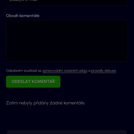
Obsah komentáře
Odeslaním souhlasíš se
zpracováním osobních údajů
a
pravidly diskuze
.
ODESLAT KOMENTÁŘ
Zatím nebyly přidány žádné komentáře.