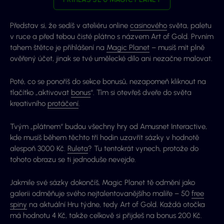
Představ si, že sedíš v ateliéru online
casinového
světa, paletu
v ruce a před tebou čisté plátno s názvem Art of Gold. Prvním
tahem štětce je přihlášení na
Magic Planet
– musíš mít plně
ověřený účet, jinak se tvé umělecké dílo ani nezačne malovat.
Poté, co se ponoříš do sekce bonusů, nezapomeň kliknout na
tlačítko „aktivovat
bonus
“. Tím si otevřeš dveře do světa
kreativního
protáčení
.
Tvým „plátnem“ budou všechny hry od Amusnet Interactive,
kde musíš během těchto tří hodin uzavřít sázky v hodnotě
alespoň 3000 Kč.
Ruleta
? Tu tentokrát vynech, protože do
tohoto obrazu se ti jednoduše nevejde.
Jakmile své sázky dokončíš, Magic Planet tě odmění jako
galerii odměňuje svého nejtalentovanějšího malíře – 50
free
spiny
na aktuální Hru týdne, tedy Art of Gold. Každá otočka
má hodnotu 4 Kč, takže celkově si přijdeš na bonus 200 Kč.