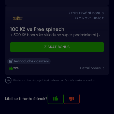
REGISTRAČNÍ BONUS
PRO NOVÉ HRÁČE
100 Kč ve Free spinech
+ 500 Kč bonus ke vkladu se super podmínkami
ZÍSKAT BONUS
Jednoduché dosažení
91%
Detail bonusu
Ministerstvo financí varuje: Účastí na hazardní hře může vzniknout závislost.
Líbil se ti tento článek?