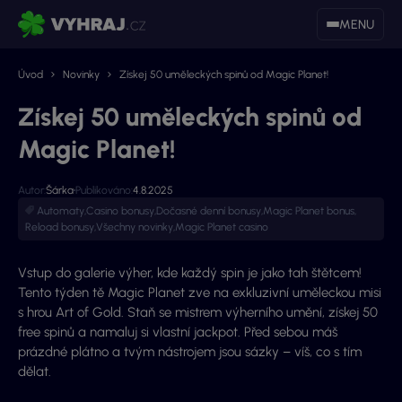
MENU
Úvod
Novinky
Získej 50 uměleckých spinů od Magic Planet!
Získej 50 uměleckých spinů od
Magic Planet!
Autor:
Šárka
Publikováno:
4.8.2025
Automaty
,
Casino bonusy
,
Dočasné denní bonusy
,
Magic Planet bonus
,
Reload bonusy
,
Všechny novinky
,
Magic Planet casino
Vstup do galerie výher, kde každý spin je jako tah štětcem!
Tento týden tě Magic Planet zve na exkluzivní uměleckou misi
s hrou Art of Gold. Staň se mistrem výherního umění, získej 50
free spinů a namaluj si vlastní jackpot. Před sebou máš
prázdné plátno a tvým nástrojem jsou sázky – víš, co s tím
dělat.