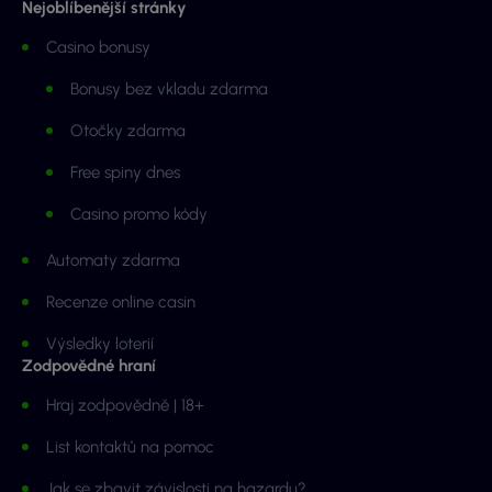
Nejoblíbenější stránky
Casino bonusy
Bonusy bez vkladu zdarma
Otočky zdarma
Free spiny dnes
Casino promo kódy
Automaty zdarma
Recenze online casin
Výsledky loterií
Zodpovědné hraní
Hraj zodpovědně | 18+
List kontaktů na pomoc
Jak se zbavit závislosti na hazardu?