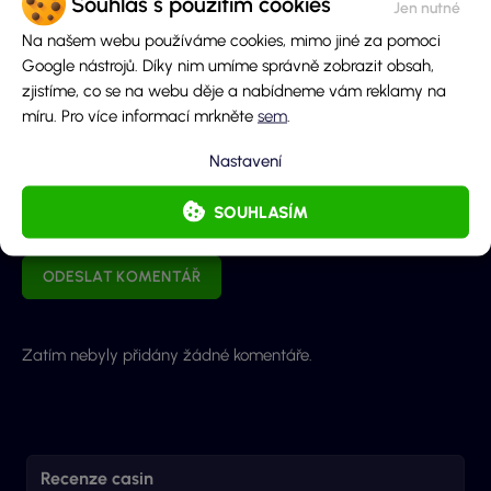
Souhlas s použitím cookies
Obsah komentáře
Na našem webu používáme cookies, mimo jiné za pomoci
Google nástrojů. Díky nim umíme správně zobrazit obsah,
zjistíme, co se na webu děje a nabídneme vám reklamy na
míru. Pro více informací mrkněte
sem
.
Nastavení
SOUHLASÍM
Odeslaním souhlasíš se
zpracováním osobních údajů
a
pravidly diskuze
.
ODESLAT KOMENTÁŘ
Zatím nebyly přidány žádné komentáře.
Recenze casin