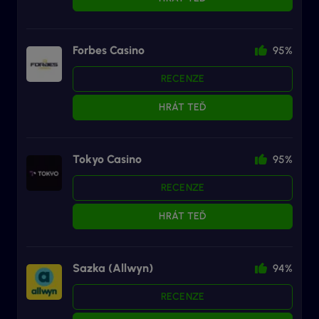
Forbes Casino
95%
RECENZE
HRÁT TEĎ
Tokyo Casino
95%
RECENZE
HRÁT TEĎ
Sazka (Allwyn)
94%
RECENZE