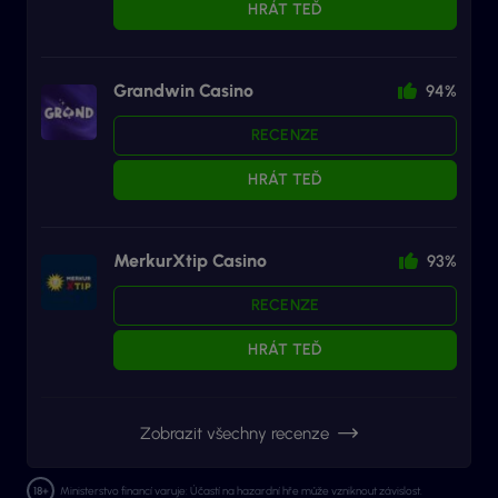
HRÁT TEĎ
Grandwin Casino
94%
RECENZE
HRÁT TEĎ
MerkurXtip Casino
93%
RECENZE
HRÁT TEĎ
Zobrazit všechny recenze
Ministerstvo financí varuje: Účastí na hazardní hře může vzniknout závislost.