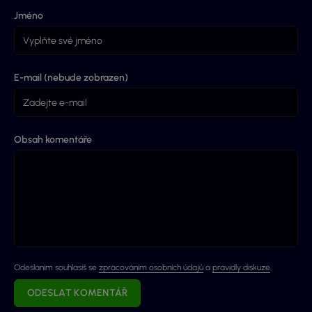
Jméno
E-mail (nebude zobrazen)
Obsah komentáře
Odeslaním souhlasíš se
zpracováním osobních údajů
a
pravidly diskuze
.
ODESLAT KOMENTÁŘ