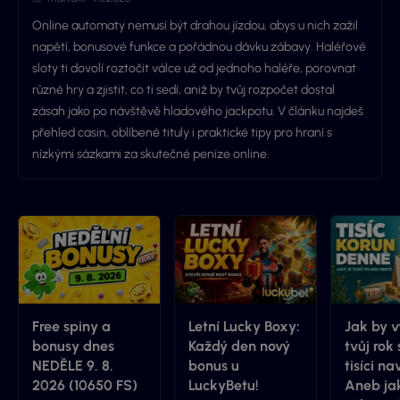
Online automaty nemusí být drahou jízdou, abys u nich zažil
napětí, bonusové funkce a pořádnou dávku zábavy. Haléřové
sloty ti dovolí roztočit válce už od jednoho haléře, porovnat
různé hry a zjistit, co ti sedí, aniž by tvůj rozpočet dostal
zásah jako po návštěvě hladového jackpotu. V článku najdeš
přehled casin, oblíbené tituly i praktické tipy pro hraní s
nízkými sázkami za skutečné peníze online.
Free spiny a
Letní Lucky Boxy:
Jak by 
bonusy dnes
Každý den nový
tvůj rok 
NEDĚLE 9. 8.
bonus u
tisíci na
2026 (10650 FS)
LuckyBetu!
Aneb jak