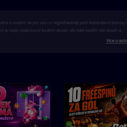
asha a snažím se pro vás co nejpřehledněji psát každodenní bonusy 
cíl je nejen poskytovat kvalitní obsah, ale také rozšířit náš dosah a
nové trhy.
Více o auto