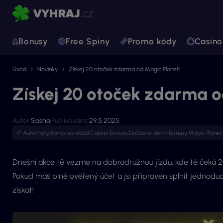
Bonusy
Free Spiny
Promo kódy
Casino
Úvod
Novinky
Získej 20 otoček zdarma od Magic Planet!
Získej 20 otoček zdarma o
Autor:
Sasha
Publikováno:
29.5.2025
Automaty
,
Bonus za vklad
,
Casino bonusy
,
Dočasné denní bonusy
,
Magic Planet
Dnešní akce tě vezme na dobrodružnou jízdu, kde tě čeká 2
Pokud máš plně ověřený účet a jsi připraven splnit jednoduc
získat!