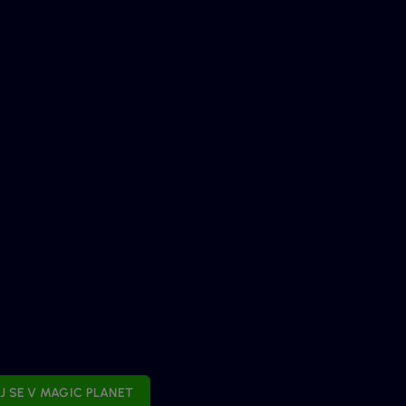
J SE V MAGIC PLANET