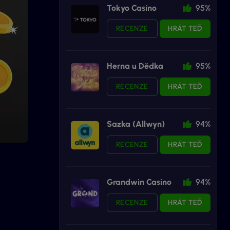
Tokyo Casino
95%
RECENZE
HRÁT TEĎ
Herna u Dědka
95%
RECENZE
HRÁT TEĎ
Sazka (Allwyn)
94%
RECENZE
HRÁT TEĎ
Grandwin Casino
94%
RECENZE
HRÁT TEĎ