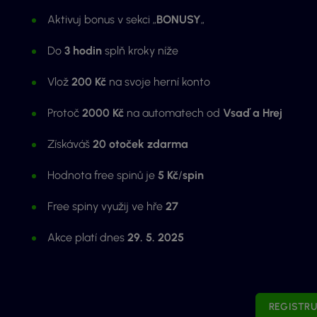
Aktivuj bonus v sekci „
BONUSY
„
Do
3 hodin
splň kroky níže
Vlož
200 Kč
na svoje herní konto
Protoč
2000 Kč
na automatech od
Vsaď a Hrej
Získáváš
20 otoček zdarma
Hodnota free spinů je
5 Kč
/
spin
Free spiny využij ve hře
27
Akce platí dnes
29. 5. 2025
REGISTRU