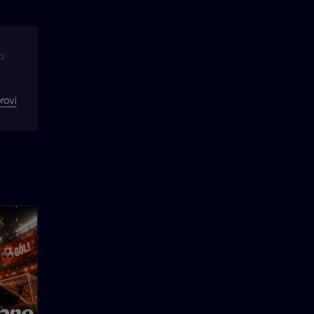
a
rovi