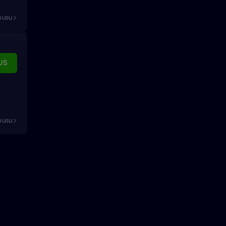
nusu
US
nusu