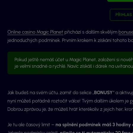
PŘIHLAS
Online casino Magic Planet
přichází s dalším skvělým
bonus
jednoduchých podmínek. Prvním krokem k získání tohoto bonu
Pokud ještě nemáš účet u Magic Planet, založení si nové
je velmi snadné a rychlé. Navíc získáš i dárek na uvítanou
Jak budeš na svém účtu, zamiř do sekce „
BONUSY
“ a aktivu
nyní můžeš pořádně roztočit válce! Tvým dalším úkolem je
p
Dobrou zprávou je, že můžeš hrát kterékoliv z jejich her, kr
Je tu ale časový limit –
na splnění podmínek máš 3 hodiny 
Jakmile podmínky splníš,
připíše se ti automaticky 20 free 