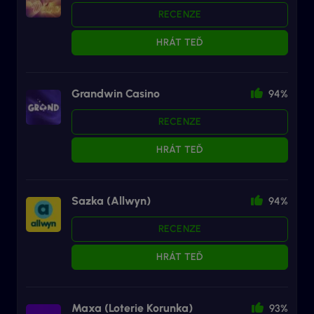
RECENZE
HRÁT TEĎ
Grandwin Casino
94%
RECENZE
HRÁT TEĎ
Sazka (Allwyn)
94%
RECENZE
HRÁT TEĎ
Maxa (Loterie Korunka)
93%