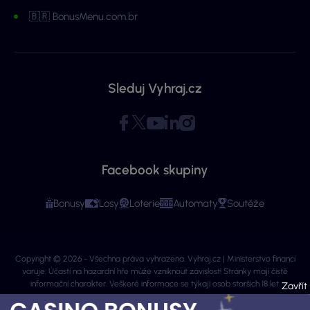
🇧🇷 BonusMenu.com.br
Sleduj Vyhraj.cz
Facebook skupiny
Bonusy
Losy
Loterie
Automaty
Soutěže
Copyright © 2026 - Všechna práva vyhrazena. Vyhraj.cz | Ministerstvo financí
varuje: Účastí na hazardní hře může vzniknout závislost! Stránky mají čistě
informační charakter. Veškeré informace se týkají osob starších 18 let.
Provozovatelem webu je ExeMedia s.r.o. se sídlem Kurzova 2222/16, Stodůlky,