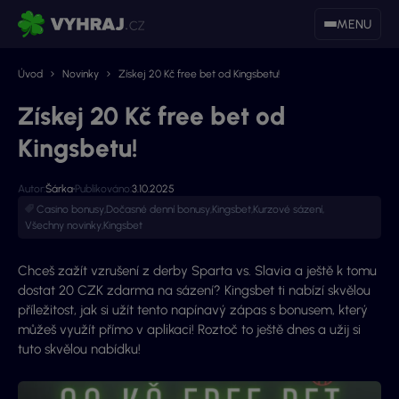
MENU
Úvod
Novinky
Získej 20 Kč free bet od Kingsbetu!
Získej 20 Kč free bet od
Kingsbetu!
Autor:
Šárka
Publikováno:
3.10.2025
Casino bonusy
,
Dočasné denní bonusy
,
Kingsbet
,
Kurzové sázení
,
Všechny novinky
,
Kingsbet
Chceš zažít vzrušení z derby Sparta vs. Slavia a ještě k tomu
dostat 20 CZK zdarma na sázení? Kingsbet ti nabízí skvělou
příležitost, jak si užít tento napínavý zápas s bonusem, který
můžeš využít přímo v aplikaci! Roztoč to ještě dnes a užij si
tuto skvělou nabídku!