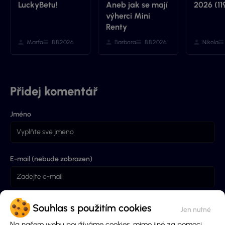
LuckyBetu!
Aneb jak se mají
2026 (11
výherci Mini
Renty
Marťa
8.8.2026
Barbora
8.8.2026
Nikola
Přidej komentář
Jméno
E-mail (nebude zobrazen)
Obsah komentáře
Souhlas s použitím cookies
Na našem webu používáme cookies, mimo jiné za pomoci