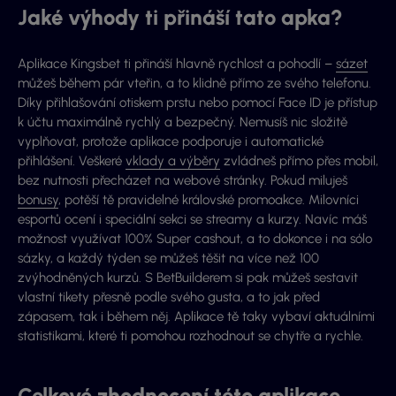
Jaké výhody ti přináší tato apka?
Aplikace Kingsbet ti přináší hlavně rychlost a pohodlí –
sázet
můžeš během pár vteřin, a to klidně přímo ze svého telefonu.
Díky přihlašování otiskem prstu nebo pomocí Face ID je přístup
k účtu maximálně rychlý a bezpečný. Nemusíš nic složitě
vyplňovat, protože aplikace podporuje i automatické
přihlášení. Veškeré
vklady a výběry
zvládneš přímo přes mobil,
bez nutnosti přecházet na webové stránky. Pokud miluješ
bonusy
, potěší tě pravidelné královské promoakce. Milovníci
esportů ocení i speciální sekci se streamy a kurzy. Navíc máš
možnost využívat 100% Super cashout, a to dokonce i na sólo
sázky, a každý týden se můžeš těšit na více než 100
zvýhodněných kurzů. S BetBuilderem si pak můžeš sestavit
vlastní tikety přesně podle svého gusta, a to jak před
zápasem, tak i během něj. Aplikace tě taky vybaví aktuálními
statistikami, které ti pomohou rozhodnout se chytře a rychle.
Celkové zhodnocení této aplikace