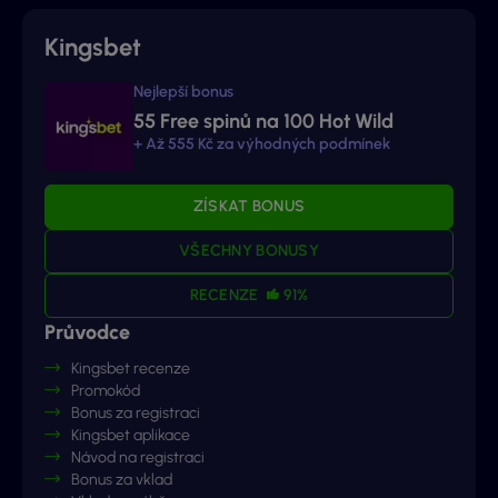
Kingsbet
Nejlepší bonus
55 Free spinů na 100 Hot Wild
+ Až 555 Kč za výhodných podmínek
ZÍSKAT BONUS
VŠECHNY BONUSY
RECENZE
91%
Průvodce
Kingsbet recenze
Promokód
Bonus za registraci
Kingsbet aplikace
Návod na registraci
Bonus za vklad