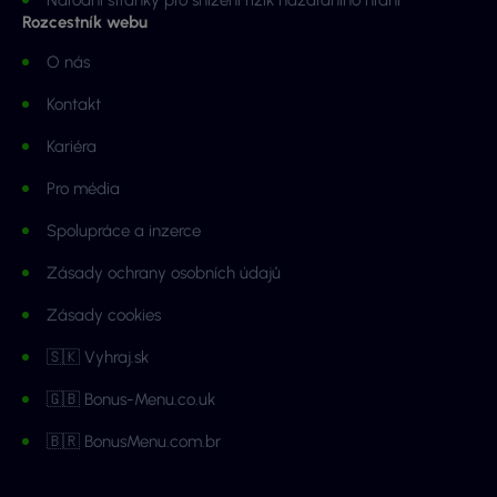
Rozcestník webu
O nás
Kontakt
Kariéra
Pro média
Spolupráce a inzerce
Zásady ochrany osobních údajů
Zásady cookies
🇸🇰 Vyhraj.sk
🇬🇧 Bonus-Menu.co.uk
🇧🇷 BonusMenu.com.br