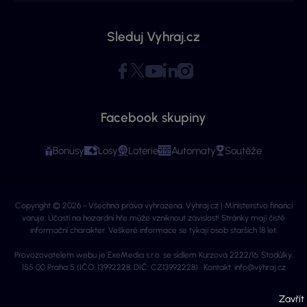
Sleduj Vyhraj.cz
Facebook skupiny
Bonusy
Losy
Loterie
Automaty
Soutěže
Copyright © 2026 - Všechna práva vyhrazena. Vyhraj.cz | Ministerstvo financí
varuje: Účastí na hazardní hře může vzniknout závislost! Stránky mají čistě
informační charakter. Veškeré informace se týkají osob starších 18 let.
Provozovatelem webu je ExeMedia s.r.o. se sídlem Kurzova 2222/16, Stodůlky,
155 00 Praha 5 (IČO: 13992228, DIČ: CZ13992228) · Kontakt:
info@vyhraj.cz