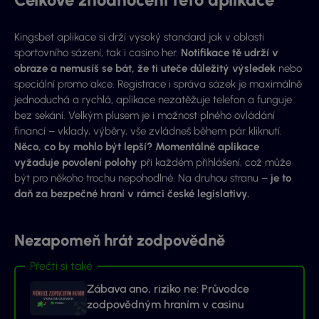
Kingsbet aplikace si drží vysoký standard jak v oblasti
sportovního sázení, tak i casino her.
Notifikace tě udrží v
obraze a nemusíš se bát, že ti uteče důležitý výsledek
nebo
speciální promo akce. Registrace i správa sázek je maximálně
jednoduchá a rychlá, aplikace nezatěžuje telefon a funguje
bez sekání. Velkým plusem je i možnost plného ovládání
financí – vklady, výběry, vše zvládneš během pár kliknutí.
Něco, co by mohlo být lepší? Momentálně aplikace
vyžaduje povolení polohy
při každém přihlášení, což může
být pro někoho trochu nepohodlné. Na druhou stranu –
je to
daň za bezpečné hraní v rámci české legislativy.
Nezapomeň hrát zodpovědně
Přečti si také
Zábava ano, riziko ne: Průvodce
zodpovědným hraním v casinu