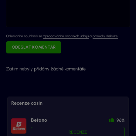
Odeslaním souhlasíš se
zpracováním osobních údajů
a
pravidly diskuze
.
ODESLAT KOMENTÁŘ
Zatím nebyly přidány žádné komentáře.
Recenze casin
Betano
96%
RECENZE