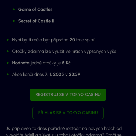
Game of Castles
Secret of Castle II
Nyní by ti mělo být připsáno
20
free spinů
Otočky zdarma lze využít ve hrách vypsaných výše
Hodnota
jedné otočky je
5 Kč
Akce končí dnes
7. 1. 2025
v
23:59
REGISTRUJ SE V TOKYO CASINU
PŘIHLAS SE V TOKYO CASINU
Jsi připraven to dnes pořádně roztočit na nových hrách od
vývojáře Adell a získat si u toho i otočky zdarma? Stačí se