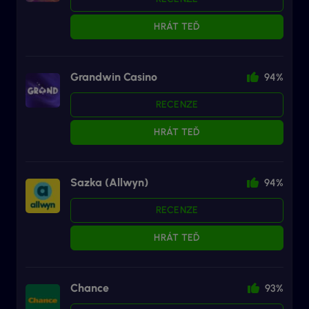
HRÁT TEĎ
Grandwin Casino
94%
RECENZE
HRÁT TEĎ
Sazka (Allwyn)
94%
RECENZE
HRÁT TEĎ
Chance
93%