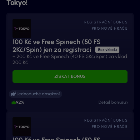
Tokyo!
REGISTRAČNÍ BONUS
PRO NOVÉ HRÁČE
100 Kč ve Free Spinech (50 FS
2Kč/Spin) jen za registraci
Bez vkladu
+ 200 Kč ve Free Spinech (40 FS 5Kč/Spin) za vklad
200 Kč
ZÍSKAT BONUS
Jednoduché dosažení
92%
Detail bonusu
REGISTRAČNÍ BONUS
PRO NOVÉ HRÁČE
100 Kč ve Free Spinech (50 FS