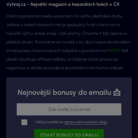
Vyhraj.cz - Největší magazín o hazardních hrách v ČR
Cílem a poselstvím webu je pomoci ti k výhře jakéhokoli druhu.
Jednou z našich hlavních misí je spokojený hráč s šancí na co
nejvyšší výhru, avšak znalý i rizik prohry. Chceme ti být oporou v
jakékoli situaci. Postaráme se rovněž o to, abys neporušoval zákon
a hrál pouze u licencovaných subjektů s povolením od
MFČR
. Náš
obsah obsahuje affiliate odkazy a můžeme získat provizi za
registrace a vklady provedené prostřednictvím těchto odkazů.
Nejnovější bonusy do emailu 📩
Uděluji souhlas ke
zpracování osobních údajů