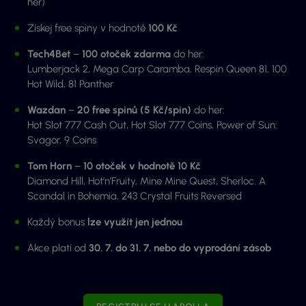
her)
Získej free spiny v hodnotě
100 Kč
Tech4Bet
–
100 otoček zdarma
do her:
Lumberjack 2, Mega Carp Caramba, Respin Queen 81, 100
Hot Wild, 81 Panther
Wazdan
–
20 free spinů
(5 Kč/spin)
do her:
Hot Slot 777 Cash Out, Hot Slot 777 Coins, Power of Sun:
Svagor, 9 Coins
Tom Horn
–
10 otoček v hodnotě 10 Kč
Diamond Hill, Hot’n’Fruity, Mine Mine Quest, Sherloc. A
Scandal in Bohemia, 243 Crystal Fruits Reversed
Každý bonus
lze využít jen jednou
Akce platí od
30. 7. do 31. 7. nebo do vyprodání zásob