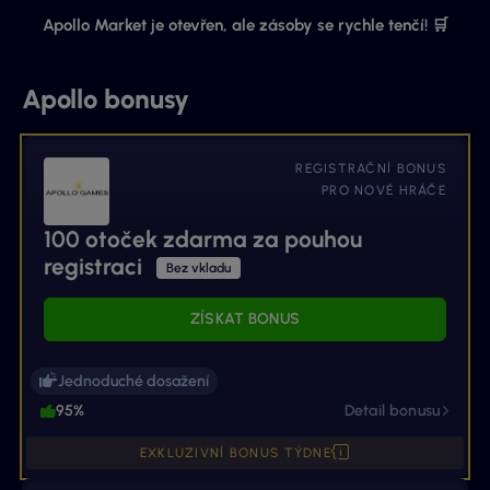
Apollo Market je otevřen, ale zásoby se rychle tenčí! 🛒
Apollo bonusy
REGISTRAČNÍ BONUS
PRO NOVÉ HRÁČE
100 otoček zdarma za pouhou
registraci
Bez vkladu
ZÍSKAT BONUS
Jednoduché dosažení
95%
Detail bonusu
EXKLUZIVNÍ BONUS TÝDNE