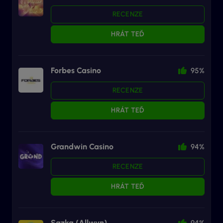
RECENZE
HRÁT TEĎ
Forbes Casino
95%
RECENZE
HRÁT TEĎ
Grandwin Casino
94%
RECENZE
HRÁT TEĎ
Sazka (Allwyn)