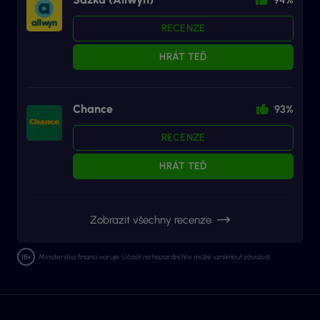
94%
RECENZE
HRÁT TEĎ
Chance
93%
RECENZE
HRÁT TEĎ
Zobrazit všechny recenze
Ministerstvo financí varuje: Účastí na hazardní hře může vzniknout závislost.