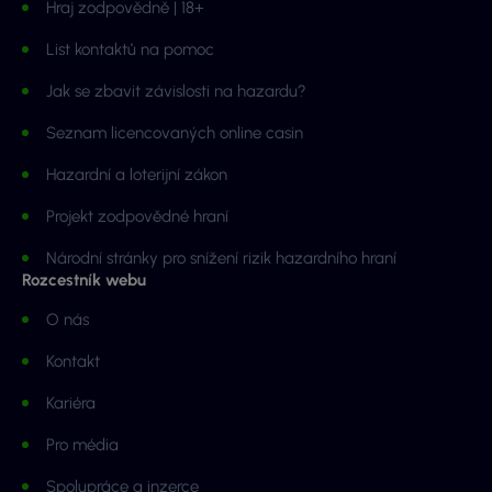
Hraj zodpovědně | 18+
List kontaktů na pomoc
Jak se zbavit závislosti na hazardu?
Seznam licencovaných online casin
Hazardní a loterijní zákon
Projekt zodpovědné hraní
Národní stránky pro snížení rizik hazardního hraní
Rozcestník webu
O nás
Kontakt
Kariéra
Pro média
Spolupráce a inzerce