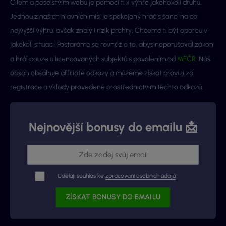
Cílem a poselstvím webu je pomoci ti k výhře jakéhokoli druhu.
Jednou z našich hlavních misí je spokojený hráč s šancí na co
nejvyšší výhru, avšak znalý i rizik prohry. Chceme ti být oporou v
jakékoli situaci. Postaráme se rovněž o to, abys neporušoval zákon
a hrál pouze u licencovaných subjektů s povolením od
MFČR
. Náš
obsah obsahuje affiliate odkazy a můžeme získat provizi za
registrace a vklady provedené prostřednictvím těchto odkazů.
Nejnovější bonusy do emailu 📩
Uděluji souhlas ke
zpracování osobních údajů