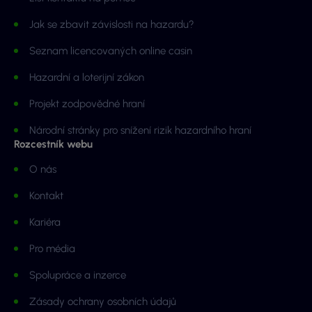
Jak se zbavit závislosti na hazardu?
Seznam licencovaných online casin
Hazardní a loterijní zákon
Projekt zodpovědné hraní
Národní stránky pro snížení rizik hazardního hraní
Rozcestník webu
O nás
Kontakt
Kariéra
Pro média
Spolupráce a inzerce
Zásady ochrany osobních údajů