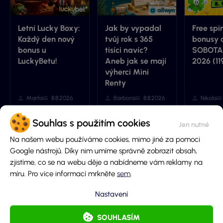
Letní Lucky Boxy:
Jak by vypadal
Free spi
Každý den nový
tvůj rok s 365
bonusy 
bonus u
tisíci navíc?
SOBOTA 
LuckyBetu!
Aneb jak se mají
2026 (11
výherci Mini
Renty
Marťa
8.8.2026
Barbora
8.8.2026
Nikola
Souhlas s použitím cookies
Na našem webu používáme cookies, mimo jiné za pomoci
Přidej komentář
Google nástrojů. Díky nim umíme správně zobrazit obsah,
zjistíme, co se na webu děje a nabídneme vám reklamy na
Jméno
míru. Pro více informací mrkněte
sem
.
Nastavení
E-mail (nebude zobrazen)
SOUHLASÍM