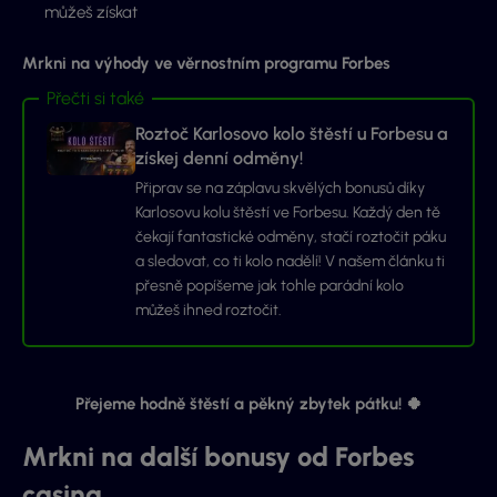
můžeš získat
Mrkni na výhody ve věrnostním programu Forbes
Přečti si také
Roztoč Karlosovo kolo štěstí u Forbesu a
získej denní odměny!
Připrav se na záplavu skvělých bonusů díky
Karlosovu kolu štěstí ve Forbesu. Každý den tě
čekají fantastické odměny, stačí roztočit páku
a sledovat, co ti kolo nadělí! V našem článku ti
přesně popíšeme jak tohle parádní kolo
můžeš ihned roztočit.
Přejeme hodně štěstí a pěkný zbytek pátku! 🍀
Mrkni na další bonusy od Forbes
casina