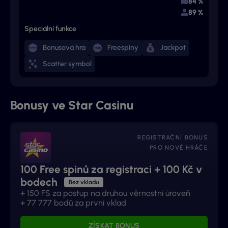
84 %
89 %
Speciální funkce
Bonusová hra
Freespiny
Jackpot
Scatter symbol
Bonusy ve Star Casinu
REGISTRAČNÍ BONUS
PRO NOVÉ HRÁČE
100 Free spinů za registraci + 100 Kč v
bodech
Bez vkladu
+ 150 FS za postup na druhou věrnostní úroveň
+ 77 777 bodů za první vklad
ZÍSKAT BONUS