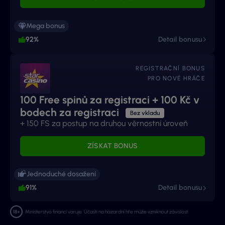
Mega bonus
92%
Detail bonusu
REGISTRAČNÍ BONUS
PRO NOVÉ HRÁČE
100 Free spinů za registraci + 100 Kč v
bodech za registraci
Bez vkladu
+ 150 FS za postup na druhou věrnostní úroveň
ZÍSKAT BONUS
Jednoduché dosažení
91%
Detail bonusu
Ministerstvo financí varuje: Účastí na hazardní hře může vzniknout závislost.