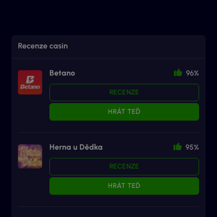
Recenze casin
Betano
96%
RECENZE
HRÁT TEĎ
Herna u Dědka
95%
RECENZE
HRÁT TEĎ