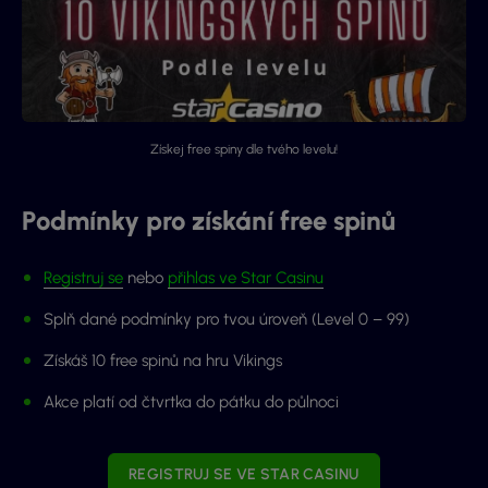
Získej free spiny dle tvého levelu!
Podmínky pro získání free spinů
Registruj se
nebo
přihlas ve Star Casinu
Splň dané podmínky pro tvou úroveň (Level 0 – 99)
Získáš 10 free spinů na hru Vikings
Akce platí od čtvrtka do pátku do půlnoci
REGISTRUJ SE VE STAR CASINU