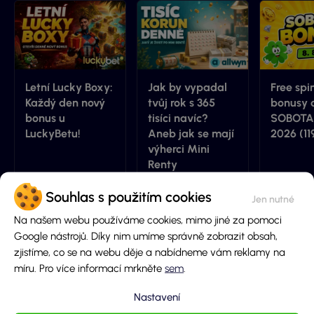
Letní Lucky Boxy:
Jak by vypadal
Free spi
Každý den nový
tvůj rok s 365
bonusy 
bonus u
tisíci navíc?
SOBOTA 
LuckyBetu!
Aneb jak se mají
2026 (11
výherci Mini
Renty
Marťa
8.8.2026
Barbora
8.8.2026
Nikola
Souhlas s použitím cookies
Na našem webu používáme cookies, mimo jiné za pomoci
Google nástrojů. Díky nim umíme správně zobrazit obsah,
Přidej komentář
zjistíme, co se na webu děje a nabídneme vám reklamy na
míru. Pro více informací mrkněte
sem
.
Jméno
Nastavení