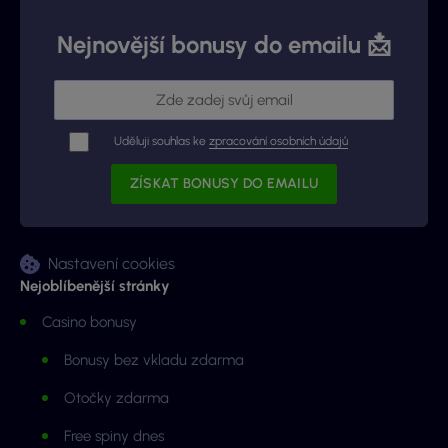
Nejnovější bonusy do emailu 📩
Uděluji souhlas ke
zpracování osobních údajů
Nastavení cookies
Nejoblíbenější stránky
Casino bonusy
Bonusy bez vkladu zdarma
Otočky zdarma
Free spiny dnes