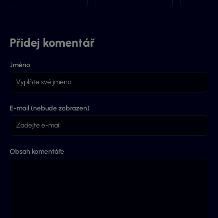
Přidej komentář
Jméno
E-mail (nebude zobrazen)
Obsah komentáře