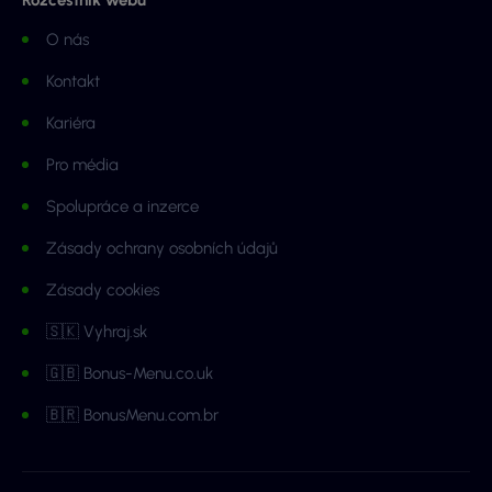
O nás
Kontakt
Kariéra
Pro média
Spolupráce a inzerce
Zásady ochrany osobních údajů
Zásady cookies
🇸🇰 Vyhraj.sk
🇬🇧 Bonus-Menu.co.uk
🇧🇷 BonusMenu.com.br