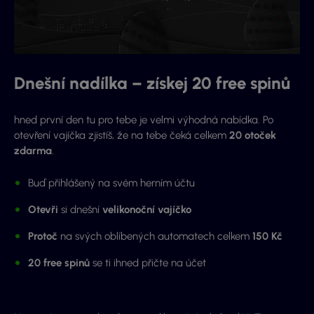
Dnešní nadílka – získej 20 free spinů
hned první den tu pro tebe je velmi výhodná nabídka. Po
otevření vajíčka zjistíš, že na tebe čeká celkem
20 otoček
zdarma
.
Buď přihlášený na svém herním účtu
Otevři
si dnešní
velikonoční vajíčko
Protoč
na svých oblíbených automatech celkem
150 Kč
20 free spinů
se ti ihned přičte na účet