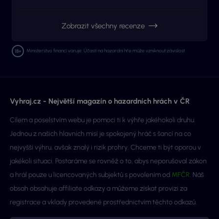
Zobrazit všechny recenze
Ministerstvo financí varuje: Účastí na hazardní hře může vzniknout závislost.
Vyhraj.cz - Největší magazín o hazardních hrách v ČR
Cílem a poselstvím webu je pomoci ti k výhře jakéhokoli druhu.
Jednou z našich hlavních misí je spokojený hráč s šancí na co
nejvyšší výhru, avšak znalý i rizik prohry. Chceme ti být oporou v
jakékoli situaci. Postaráme se rovněž o to, abys neporušoval zákon
a hrál pouze u licencovaných subjektů s povolením od
MFČR
. Náš
obsah obsahuje affiliate odkazy a můžeme získat provizi za
registrace a vklady provedené prostřednictvím těchto odkazů.