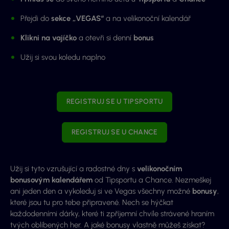
Přejdi do
sekce „VEGAS“
a na velikonoční kalendář
Klikni na vajíčko
a otevři si denní
bonus
Užij si svou koledu naplno
REGISTRUJ SE U TIPSPORTU
REGISTRUJ SE U CHANCE
Užij si tyto vzrušující a radostné dny s
velikonočním
bonusovým kalendářem
od Tipsportu a Chance. Nezmeškej
ani jeden den a vykoleduj si ve Vegas všechny možné
bonusy
,
které jsou tu pro tebe připravené. Nech se hýčkat
každodenními dárky, které ti zpříjemní chvíle strávené hraním
tvých oblíbených her. A jaké bonusy vlastně můžeš získat?