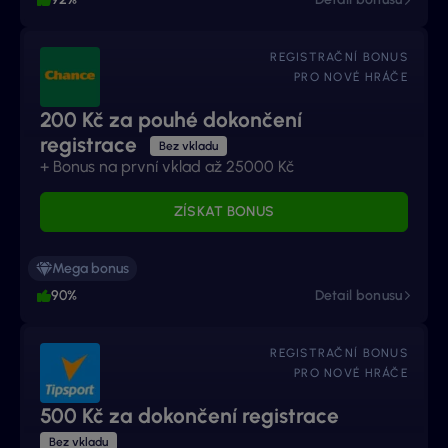
REGISTRAČNÍ BONUS
PRO NOVÉ HRÁČE
200 Kč za pouhé dokončení
registrace
Bez vkladu
+ Bonus na první vklad až 25000 Kč
ZÍSKAT BONUS
Mega bonus
90%
Detail bonusu
REGISTRAČNÍ BONUS
PRO NOVÉ HRÁČE
500 Kč za dokončení registrace
Bez vkladu