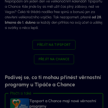
Nepropásni ani jeden den ve velikonočním kalendáři Tipsportu
a Chance. Kde jinde by sis měl užít čas plný zábavy, než ve
Vegas? Čeká tě štědrá nadílka free spinů a bonusů jen za
otevření velikonočního vajíčka. Tak nezapomeň, přesně
od 28.
března do 1. dubna
se každý den přihlas na svůj účet a udělej
si svátky o něco lepší.
PŘEJÍT NA TIPSPORT
PŘEJÍT NA CHANCE
Podívej se, co ti mohou přinést věrnostní
programy u Tipáče a Chance
Přečti si také
Tipsport a Chance mají nové věrnostní
programy