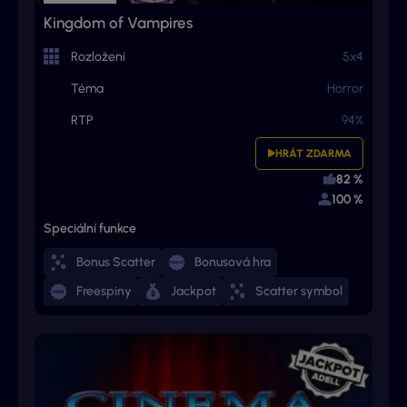
Kingdom of Vampires
Rozložení
5x4
Téma
Horror
RTP
94%
HRÁT ZDARMA
82 %
100 %
Speciální funkce
Bonus Scatter
Bonusová hra
Freespiny
Jackpot
Scatter symbol