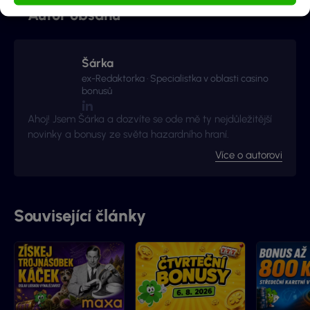
Autor obsahu
Šárka
ex-Redaktorka · Specialistka v oblasti casino
bonusů
Ahoj! Jsem Šárka a dozvíte se ode mě ty nejdůležitější
novinky a bonusy ze světa hazardního hraní.
Více o autorovi
Související články