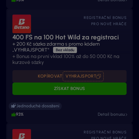
REGISTRAČNÍ BONUS
PRO NOVÉ HRÁČE
400 FS na 100 Hot Wild za registraci
+
200 Kč sázka zdarma s promo kódem
„VYHRAJSPORT“
Bez vkladu
+ Bonus na první vklad 100% až do 50 000 Kč na
kurzové sázky
KOPÍROVAT
VYHRAJSPORT
ZÍSKAT BONUS
Jednoduché dosažení
93%
Detail bonusu
REGISTRAČNÍ BONUS
PRO NOVÉ HRÁČE