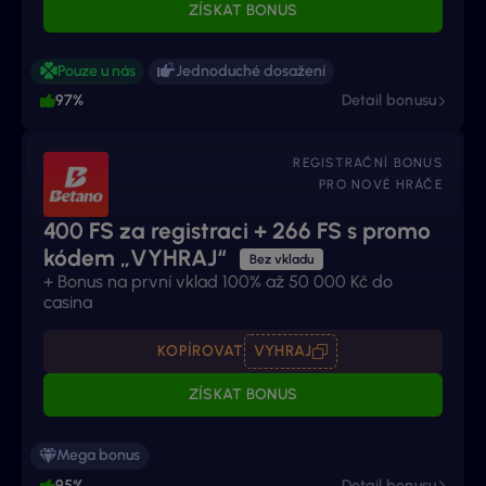
ZÍSKAT BONUS
Pouze u nás
Jednoduché dosažení
97%
Detail bonusu
REGISTRAČNÍ BONUS
PRO NOVÉ HRÁČE
400 FS za registraci + 266 FS s promo
kódem „VYHRAJ“
Bez vkladu
+ Bonus na první vklad 100% až 50 000 Kč do
casina
KOPÍROVAT
VYHRAJ
ZÍSKAT BONUS
Mega bonus
95%
Detail bonusu