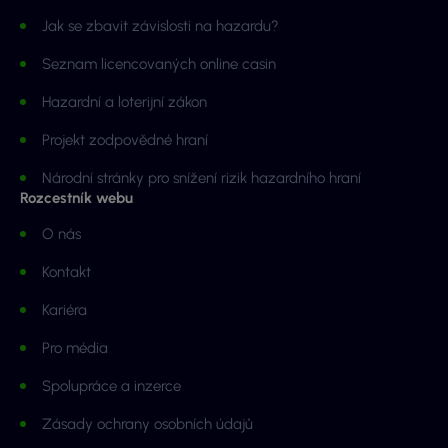
Jak se zbavit závislosti na hazardu?
Seznam licencovaných online casin
Hazardní a loterijní zákon
Projekt zodpovědné hraní
Národní stránky pro snížení rizik hazardního hraní
Rozcestník webu
O nás
Kontakt
Kariéra
Pro média
Spolupráce a inzerce
Zásady ochrany osobních údajů