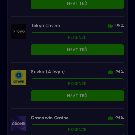
HRÁT TEĎ
Tokyo Casino
95%
RECENZE
HRÁT TEĎ
Sazka (Allwyn)
94%
RECENZE
HRÁT TEĎ
Grandwin Casino
94%
RECENZE