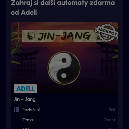
Zahraj si další automaty zdarma
od Adell
Jin – Jang
Rozložení
5x4
Téma
Orient