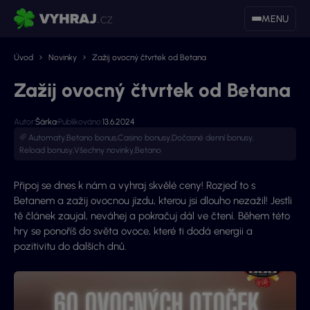
MENU
Úvod
Novinky
Zažij ovocný čtvrtek od Betana
Zažij ovocný čtvrtek od Betana
Autor:
Šárka
Publikováno:
13.6.2024
Automaty
,
Betano bonus
,
Casino bonusy
,
Dočasné denní bonusy
,
Reload bonusy
,
Všechny novinky
,
Betano
Připoj se dnes k nám a vyhraj skvělé ceny! Rozjeď to s
Betanem a zažij ovocnou jízdu, kterou jsi dlouho nezažil! Jestli
tě článek zaujal, neváhej a pokračuj dál ve čtení. Během této
hry se ponoříš do světa ovoce, které ti dodá energii a
pozitivitu do dalších dnů.