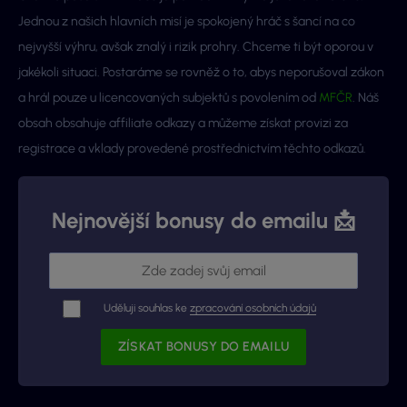
Jednou z našich hlavních misí je spokojený hráč s šancí na co
nejvyšší výhru, avšak znalý i rizik prohry. Chceme ti být oporou v
jakékoli situaci. Postaráme se rovněž o to, abys neporušoval zákon
a hrál pouze u licencovaných subjektů s povolením od
MFČR
. Náš
obsah obsahuje affiliate odkazy a můžeme získat provizi za
registrace a vklady provedené prostřednictvím těchto odkazů.
Nejnovější bonusy do emailu 📩
Uděluji souhlas ke
zpracování osobních údajů