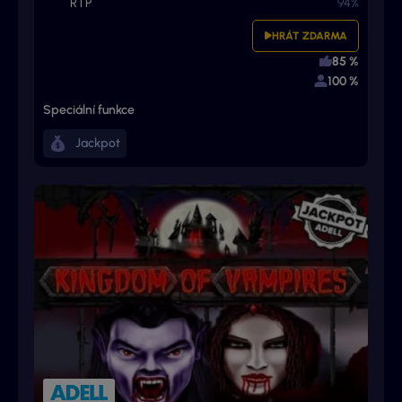
RTP
94%
HRÁT ZDARMA
85 %
100 %
Speciální funkce
Jackpot