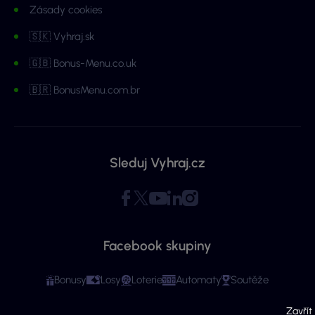
Zásady cookies
🇸🇰 Vyhraj.sk
🇬🇧 Bonus-Menu.co.uk
🇧🇷 BonusMenu.com.br
Sleduj Vyhraj.cz
Facebook skupiny
Bonusy
Losy
Loterie
Automaty
Soutěže