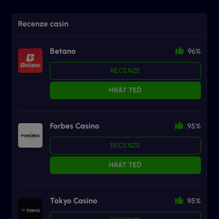
Recenze casin
Betano
96%
RECENZE
HRÁT TEĎ
Forbes Casino
95%
RECENZE
HRÁT TEĎ
Tokyo Casino
95%