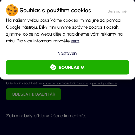
E-mail (nebude zobrazen)
Souhlas s použitím cookies
Na našem webu používáme cookies, mimo jiné za pomoci
Google nástrojů. Díky nim umíme správně zobrazit obsah,
Obsah komentáře
zjistíme, co se na webu děje a nabídneme vám reklamy na
míru. Pro více informací mrkněte
sem
.
Nastavení
SOUHLASÍM
Odeslaním souhlasíš se
zpracováním osobních údajů
a
pravidly diskuze
.
ODESLAT KOMENTÁŘ
Zatím nebyly přidány žádné komentáře.