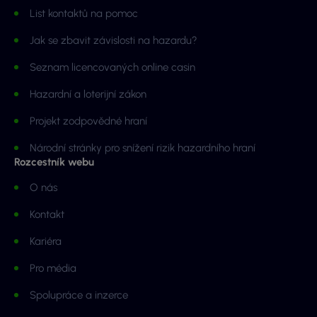
List kontaktů na pomoc
Jak se zbavit závislosti na hazardu?
Seznam licencovaných online casin
Hazardní a loterijní zákon
Projekt zodpovědné hraní
Národní stránky pro snížení rizik hazardního hraní
Rozcestník webu
O nás
Kontakt
Kariéra
Pro média
Spolupráce a inzerce