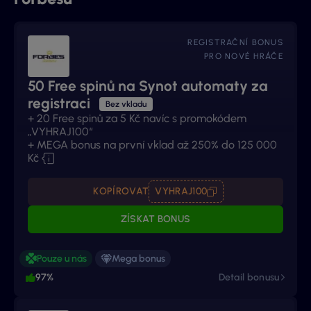
REGISTRAČNÍ BONUS
PRO NOVÉ HRÁČE
50 Free spinů na Synot automaty za
registraci
Bez vkladu
+ 20 Free spinů za 5 Kč navíc s promokódem
„VYHRAJ100“
+ MEGA bonus na první vklad až 250% do 125 000
Kč
KOPÍROVAT
VYHRAJ100
ZÍSKAT BONUS
Pouze u nás
Mega bonus
97%
Detail bonusu