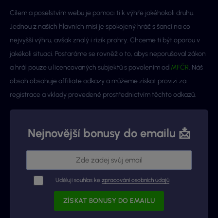
Cílem a poselstvím webu je pomoci ti k výhře jakéhokoli druhu.
Jednou z našich hlavních misí je spokojený hráč s šancí na co
nejvyšší výhru, avšak znalý i rizik prohry. Chceme ti být oporou v
jakékoli situaci. Postaráme se rovněž o to, abys neporušoval zákon
a hrál pouze u licencovaných subjektů s povolením od
MFČR
. Náš
obsah obsahuje affiliate odkazy a můžeme získat provizi za
registrace a vklady provedené prostřednictvím těchto odkazů.
Nejnovější bonusy do emailu 📩
Uděluji souhlas ke
zpracování osobních údajů