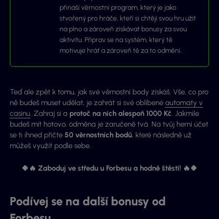
přináší věrnostní program, který je jako
stvořený pro hráče, kteří si chtějí svou hru užít
na plno a zároveň získávat bonusy za svou
aktivitu. Připrav se na systém, který tě
motivuje hrát a zároveň tě za to odmění.
Teď ale zpět k tomu, jak své věrnostní body získáš. Vše, co pro
ně budeš muset udělat, je zahrát si své oblíbené
automaty v
casinu
. Zahraj si a
protoč na nich alespoň 1000 Kč
. Jakmile
budeš mít hotovo, odměna je zaručeně tvá. Na tvůj herní účet
se ti ihned přičte
50 věrnostních bodů
, které následně už
můžeš využít podle sebe.
🍀🔥 Zaboduj ve středu u Forbesu a hodně štěstí! 🔥🍀
Podívej se na další bonusy od
Forbesu