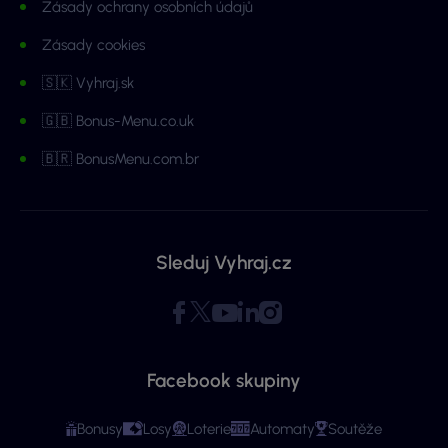
Zásady ochrany osobních údajů
Zásady cookies
🇸🇰 Vyhraj.sk
🇬🇧 Bonus-Menu.co.uk
🇧🇷 BonusMenu.com.br
Sleduj Vyhraj.cz
Facebook skupiny
Bonusy
Losy
Loterie
Automaty
Soutěže