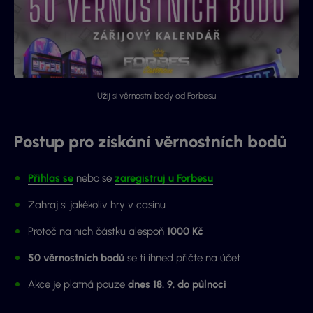
Užij si věrnostní body od Forbesu
Postup pro získání věrnostních bodů
Přihlas se
nebo se
zaregistruj u Forbesu
Zahraj si jakékoliv hry v casinu
Protoč na nich částku alespoň
1000 Kč
50 věrnostních bodů
se ti ihned přičte na účet
Akce je platná pouze
dnes 18. 9. do půlnoci