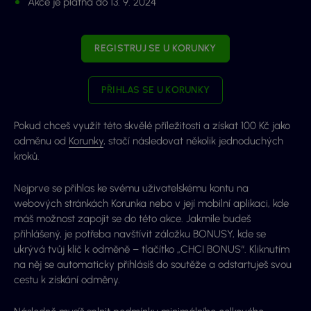
Akce je platná do 13. 9. 2024
REGISTRUJ SE U KORUNKY
PŘIHLAS SE U KORUNKY
Pokud chceš využít této skvělé příležitosti a získat 100 Kč jako
odměnu od
Korunky
, stačí následovat několik jednoduchých
kroků.
Nejprve se přihlas ke svému uživatelskému kontu na
webových stránkách Korunka nebo v její mobilní aplikaci, kde
máš možnost zapojit se do této akce. Jakmile budeš
přihlášený, je potřeba navštívit záložku BONUSY, kde se
ukrývá tvůj klíč k odměně – tlačítko „CHCI BONUS“. Kliknutím
na něj se automaticky přihlásíš do soutěže a odstartuješ svou
cestu k získání odměny.