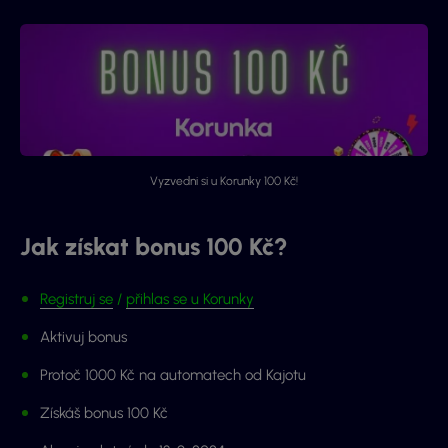
Vyzvedni si u Korunky 100 Kč!
Jak získat bonus 100 Kč?
Registruj se
/
přihlas se u Korunky
Aktivuj bonus
Protoč 1000 Kč na automatech od Kajotu
Získáš bonus 100 Kč