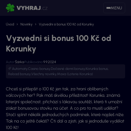
MENU
Úvod
Novinky
Vyzvedni si bonus 100 Kč od Korunky
Vyzvedni si bonus 100 Kč od
Korunky
Autor:
Šárka
Publikováno:
9.9.2024
Automaty
,
Casino bonusy
,
Dočasné denní bonusy
,
Korunka bonus
,
Reload bonusy
,
Všechny novinky
,
Maxa (Loterie Korunka)
Chceš si přilepšit o 100 Kč jen tak, za hraní oblíbených
válcových her? Pak máš skvělou příležitost! Korunka, známá
loterijní společnost, přichází s lákavou soutěží, která ti umožní
získat bonusovou stovku na účet. A co pro to musíš udělat?
Stačí splnit několik jednoduchých podmínek, které najdeš níže.
Tak na co ještě čekáš? Čti dál a zjisti, jak si jednoduše vydělat
100 Kč!