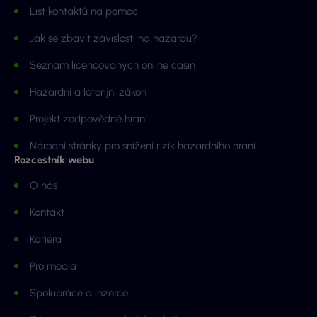
List kontaktů na pomoc
Jak se zbavit závislosti na hazardu?
Seznam licencovaných online casin
Hazardní a loterijní zákon
Projekt zodpovědné hraní
Národní stránky pro snížení rizik hazardního hraní
Rozcestník webu
O nás
Kontakt
Kariéra
Pro média
Spolupráce a inzerce