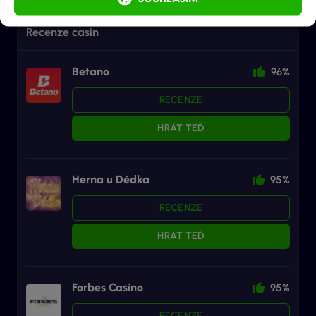
Recenze casin
Betano
96%
RECENZE
HRÁT TEĎ
Herna u Dědka
95%
RECENZE
HRÁT TEĎ
Forbes Casino
95%
RECENZE