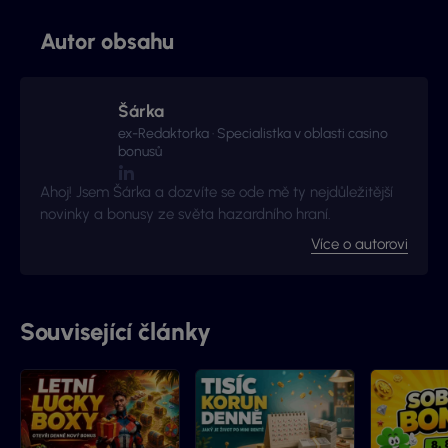
Autor obsahu
Šárka
ex-Redaktorka · Specialistka v oblasti casino
bonusů
Ahoj! Jsem Šárka a dozvíte se ode mě ty nejdůležitější
novinky a bonusy ze světa hazardního hraní.
Více o autorovi
Související články