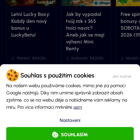
Letní Lucky Boxy:
Jak by vypadal
Free spi
Každý den nový
tvůj rok s 365
bonusy 
bonus u
tisíci navíc?
SOBOTA 
LuckyBetu!
Aneb jak se mají
2026 (11
výherci Mini
Renty
Marťa
8.8.2026
Barbora
8.8.2026
Nikola
Souhlas s použitím cookies
Na našem webu používáme cookies, mimo jiné za pomoci
Přidej komentář
Google nástrojů. Díky nim umíme správně zobrazit obsah,
zjistíme, co se na webu děje a nabídneme vám reklamy na
Jméno
míru. Pro více informací mrkněte
sem
.
Nastavení
E-mail (nebude zobrazen)
SOUHLASÍM