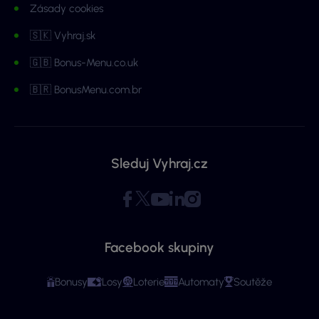
Zásady cookies
🇸🇰 Vyhraj.sk
🇬🇧 Bonus-Menu.co.uk
🇧🇷 BonusMenu.com.br
Sleduj Vyhraj.cz
Facebook skupiny
Bonusy
Losy
Loterie
Automaty
Soutěže