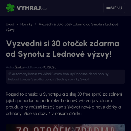
MENU
Úvod
Novinky
Vyzvedni si 30 otoček zdarma od Synotu z Lednové
výzvy!
Vyzvedni si 30 otoček zdarma
od Synotu z Lednové výzvy!
Autor:
Šárka
Publikováno:
10.1.2025
Automaty
,
Bonus za vklad
,
Casino bonusy
,
Dočasné denní bonusy
,
Reload bonusy
,
Synottip bonus
,
Všechny novinky
,
Synot
Rozjeď to dneska u Synottipu a získej 30 free spinů za splnění
jejich jednoduché podmínky. Lednový výzva je v plném
proudu a ty můžeš každý den získávat nové a nové dárky a
odměny. Více se dozvíš v našem článku.