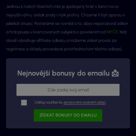
Jednou z našich hlavních misí je spokojený hráč s šancí na co
nejvyšší výhru, avšak znalý i rizik prohry. Chceme ti být oporou v
jakékoli situaci. Postaráme se rovněž o to, abys neporušoval zákon
a hrál pouze u licencovaných subjektů s povolením od
MFČR
. Náš
obsah obsahuje affiliate odkazy a můžeme získat provizi za
registrace a vklady provedené prostřednictvím těchto odkazů.
Nejnovější bonusy do emailu 📩
Uděluji souhlas ke
zpracování osobních údajů