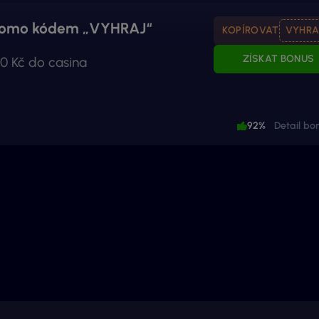
 promo kódem „VYHRAJ“
KOPÍROVAT
VYHRA
ZÍSKAT BONUS
0 Kč do casina
92%
Detail bo