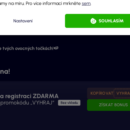
amy na míru. Pro více informací mrkněte
sem
.
2
94 %
Game of Castles
90
Nastavení
SOUHLASÍM
e tvých ovocných točkách!🍉
ana!
KOPÍROVAT
VYHRA
za registraci ZDARMA
y promokódu „VYHRAJ“
Bez vkladu
ZÍSKAT BONUS