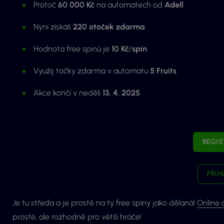
Protoč
60 000 Kč
na automatech od
Adell
Nyní získáš
220 otoček zdarma
Hodnota free spinů je
10 Kč
/
spin
Využij točky zdarma v automatu
5 Fruits
Akce končí v neděli
13. 4. 2025
REGIS
PŘIH
Je tu středa a je prostě na ty free spiny jako dělaná!
Online 
prosté, ale rozhodně pro větší hráče!