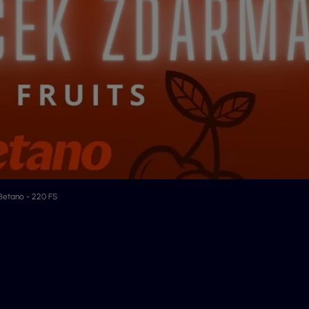
Betano - 220 FS