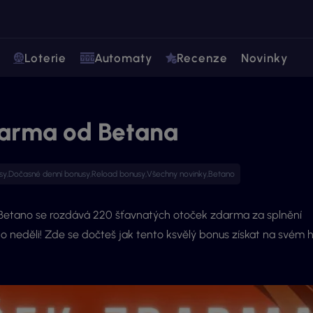
Loterie
Automaty
Recenze
Novinky
darma od Betana
sy
,
Dočasné denní bonusy
,
Reload bonusy
,
Všechny novinky
,
Betano
inu Betano se rozdává 220 šťavnatých otoček zdarma za splnění
uto neděli! Zde se dočteš jak tento ksvělý bonus získat na svém 