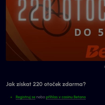
Jak získat 220 otoček zdarma?
Registruj se
nebo
přihlas v casinu Betano