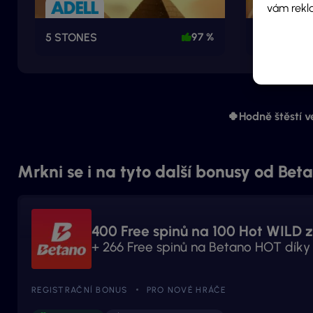
vám rekl
5 STONES
97 %
Fruit Joker 
🍀Hodně štěstí v
Mrkni se i na tyto další bonusy od Bet
400 Free spinů na 100 Hot WILD 
+
266 Free spinů na Betano HOT dík
REGISTRAČNÍ BONUS
PRO NOVÉ HRÁČE