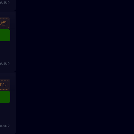
nusu
J
nusu
T
nusu