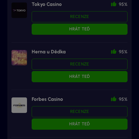
Tokyo Casino
95%
RECENZE
HRÁT TEĎ
Herna u Dědka
95%
RECENZE
HRÁT TEĎ
Forbes Casino
95%
RECENZE
HRÁT TEĎ