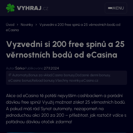
MENU
Úvod
Novinky
Vyzvedni si 200 free spinů a 25 věrnostních bodů od
eCasina
Vyzvedni si 200 free spinů a 25
věrnostních bodů od eCasina
Autor:
Šárka
Publikováno:
27.11.2024
Automaty
,
Bonus za vklad
,
Casino bonusy
,
Dočasné denní bonusy
,
eCasino bonus
,
Reload bonusy
,
Všechny novinky
,
eCasino.cz
Akce od eCasina tě potěší nejvyšším cashbackem a parádní
dávkou free spinů! Využij možnost získat 25 věrnostních bodů.
A pokud máš rád Synot automaty, nezapomeň na
jednoduchou akci 200 za 200 – příležitost, jak roztočit válce s
pořádnou dávkou otoček zdarma!