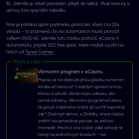
Kč. Jakmile je vklad proveden, přejdi do sekce Moje bonusy a
aktivuj tuto speciální nabídku.
Poté je potřeba splnit podmínku protočení, která činí 25x
vkladu – to znamená, že na automatech musíš protočit
celkem 5000 Kč. Jakmile tuto částku protočíš, eCasino ti
automaticky připíše 200 free spinů, které můžeš využít na
hrách od
Synot Games
.
Přečti si také
Věrnostní program v eCasinu
Připrav se na dobrodružnou plavbu na herním
korábu eCasino.cz! S každým spinem a hrou,
kterou si užíváš, sbíráš nejen zábavu, ale i
cenné odměny. Věrnostní program eCasina
tě povýší z běžného hráče až na VIP kapitána!
Jak? Stačí být aktivní, a Zlaťáky, které můžeš
směnit za opravdové peníze, se začnou
hromadit. Přečti si více a zjisti, jaké výhody tě
čekají na jednotlivých levelech – od