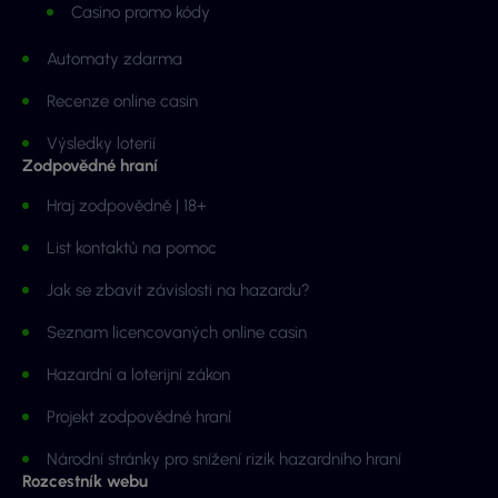
Casino promo kódy
Automaty zdarma
Recenze online casin
Výsledky loterií
Zodpovědné hraní
Hraj zodpovědně | 18+
List kontaktů na pomoc
Jak se zbavit závislosti na hazardu?
Seznam licencovaných online casin
Hazardní a loterijní zákon
Projekt zodpovědné hraní
Národní stránky pro snížení rizik hazardního hraní
Rozcestník webu