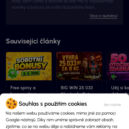
Ahoj! Jsem Šárka a dozvíte se ode mě ty nejdůležitější
novinky a bonusy ze světa hazardního hraní.
Více o autorovi
Související články
Free spiny a
BIG WIN 25 033
Užij si k
bonusy dnes
Kč v LuckyBet:
dobrodru
SOBOTA 8. 8.
Osmikorunový
50 free 
Souhlas s použitím cookies
2026 (10165 FS)
výstřel trefil
Apollo 
3129×!
Na našem webu používáme cookies, mimo jiné za pomoci
Google nástrojů. Díky nim umíme správně zobrazit obsah,
Nikola
8.8.2026
Anežka
7.8.2026
Nikola
zjistíme, co se na webu děje a nabídneme vám reklamy na