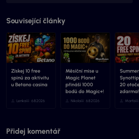
začalo to jako nová zkušenost, pokračuje to jako skvělá
spolupráce.
Související články
Získej 10 free
Měsíční mise u
Summer 
spinů za aktivitu
Magic Planet
Synottip
u Betano casina
přináší 1000
20 otoč
bodů do Magic+!
zdarma!
Lenka
6.8.2026
Nikola
6.8.2026
Marťa
Přidej komentář