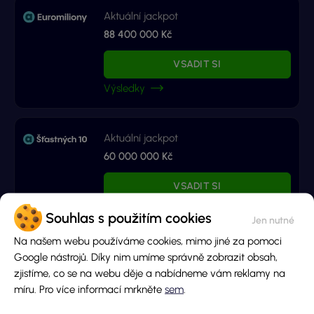
Aktuální jackpot
88 400 000 Kč
VSADIT SI
Výsledky
Aktuální jackpot
60 000 000 Kč
VSADIT SI
Výsledky
Souhlas s použitím cookies
Na našem webu používáme cookies, mimo jiné za pomoci
Google nástrojů. Díky nim umíme správně zobrazit obsah,
Aktuální jackpot
zjistíme, co se na webu děje a nabídneme vám reklamy na
12 000 000 Kč
míru. Pro více informací mrkněte
sem
.
VSADIT SI