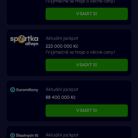
(Výjimečně se hraje o věcné ceny)
VSADIT SI
Aktuální jackpot
223 000 000 Kč
(Výjimečně se hraje o věcné ceny)
VSADIT SI
Aktuální jackpot
88 400 000 Kč
VSADIT SI
Aktuální jackpot