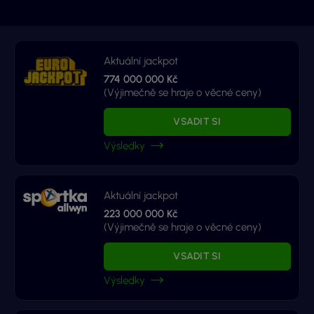
Aktuální jackpot
774 000 000 Kč
(Výjimečně se hraje o věcné ceny)
VSADIT SI
Výsledky
Aktuální jackpot
223 000 000 Kč
(Výjimečně se hraje o věcné ceny)
VSADIT SI
Výsledky