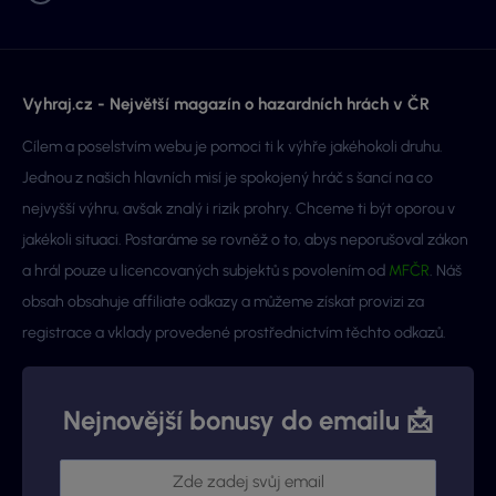
Vyhraj.cz - Největší magazín o hazardních hrách v ČR
Cílem a poselstvím webu je pomoci ti k výhře jakéhokoli druhu.
Jednou z našich hlavních misí je spokojený hráč s šancí na co
nejvyšší výhru, avšak znalý i rizik prohry. Chceme ti být oporou v
jakékoli situaci. Postaráme se rovněž o to, abys neporušoval zákon
a hrál pouze u licencovaných subjektů s povolením od
MFČR
. Náš
obsah obsahuje affiliate odkazy a můžeme získat provizi za
registrace a vklady provedené prostřednictvím těchto odkazů.
Nejnovější bonusy do emailu 📩