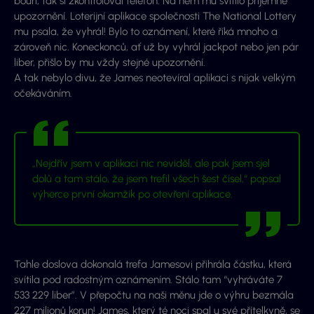
bouři, tak si zkontroloval telefon. Na něm mu svítilo příjemné
upozornění. Loterijní aplikace společnosti The National Lottery
mu psala, že vyhrál! Bylo to oznámení, které říká mnoho a
zároveň nic. Koneckonců, ať už by vyhrál jackpot nebo jen pár
liber, přišlo by mu vždy stejné upozornění.
A tak nebylo divu, že James neotevíral aplikaci s nijak velkým
očekáváním.
„Nejdřív jsem v aplikaci nic neviděl, ale pak jsem sjel
dolů a tam stálo, že jsem trefil všech šest čísel,“ popsal
výherce první okamžik po otevření aplikace.
Tahle doslova dokonalá trefa Jamesovi přihrála částku, která
svítila pod radostným oznámením. Stálo tam “vyhráváte 7
533 229 liber”. V přepočtu na naši měnu jde o výhru bezmála
227 milionů korun! James, který té noci spal u své přítelkyně, se