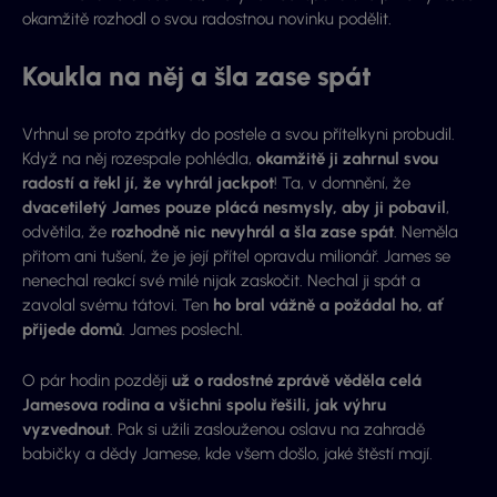
okamžitě rozhodl o svou radostnou novinku podělit.
Koukla na něj a šla zase spát
Vrhnul se proto zpátky do postele a svou přítelkyni probudil.
Když na něj rozespale pohlédla,
okamžitě ji zahrnul svou
radostí a řekl jí, že vyhrál jackpot
! Ta, v domnění, že
dvacetiletý James pouze plácá nesmysly, aby ji pobavil
,
odvětila, že
rozhodně nic nevyhrál a šla zase spát
. Neměla
přitom ani tušení, že je její přítel opravdu milionář. James se
nenechal reakcí své milé nijak zaskočit. Nechal ji spát a
zavolal svému tátovi. Ten
ho bral vážně a požádal ho, ať
přijede domů
. James poslechl.
O pár hodin později
už o radostné zprávě věděla celá
Jamesova rodina a všichni spolu řešili, jak výhru
vyzvednout
. Pak si užili zaslouženou oslavu na zahradě
babičky a dědy Jamese, kde všem došlo, jaké štěstí mají.