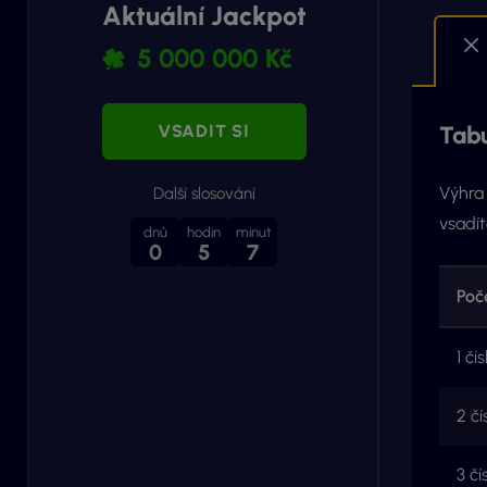
Aktuální Jackpot
5 000 000 Kč
VSADIT SI
Tabu
Výhra 
Další slosování
vsadít
dnů
hodin
minut
0
5
7
Poč
1 čís
2 čí
3 čí