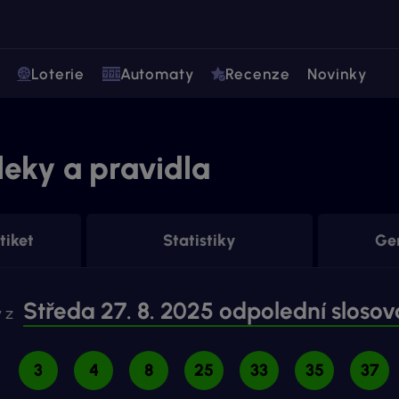
Loterie
Automaty
Recenze
Novinky
sleky a pravidla
tiket
Statistiky
Gen
Středa 27. 8. 2025 odpolední slosov
 z
3
4
8
25
33
35
37