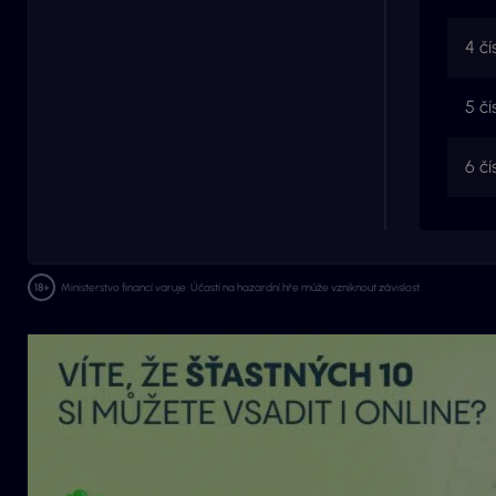
4 čí
5 čí
6 čí
Ministerstvo financí varuje: Účastí na hazardní hře může vzniknout závislost.