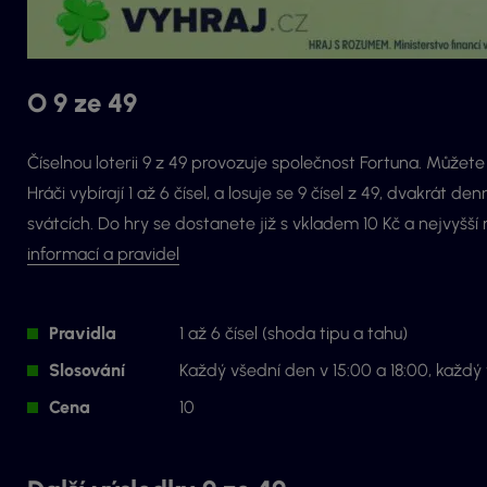
O 9 ze 49
Číselnou loterii 9 z 49 provozuje společnost Fortuna. Můžete si
Hráči vybírají 1 až 6 čísel, a losuje se 9 čísel z 49, dvakrát
svátcích. Do hry se dostanete již s vkladem 10 Kč a nejvyšš
informací a pravidel
Pravidla
1 až 6 čísel (shoda tipu a tahu)
Slosování
Každý všední den v 15:00 a 18:00, každý 
Cena
10