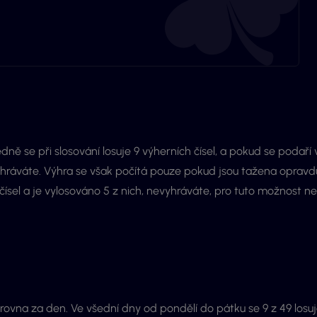
sledně se při slosování losuje 9 výherních čísel, a pokud se podaří 
vyhráváte. Výhra se však počítá pouze pokud jsou tažena opravd
 čísel a je vylosováno 5 z nich, nevyhráváte, pro tuto možnost ne
 zrovna za den. Ve všední dny od pondělí do pátku se 9 z 49 losu