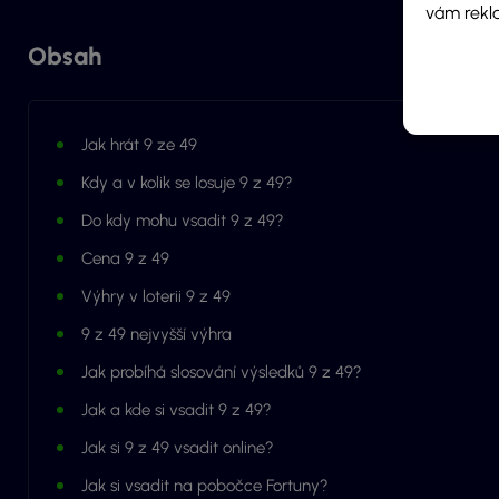
vám rekl
Obsah
Jak hrát 9 ze 49
Kdy a v kolik se losuje 9 z 49?
Do kdy mohu vsadit 9 z 49?
Cena 9 z 49
Výhry v loterii 9 z 49
9 z 49 nejvyšší výhra
Jak probíhá slosování výsledků 9 z 49?
Jak a kde si vsadit 9 z 49?
Jak si 9 z 49 vsadit online?
Jak si vsadit na pobočce Fortuny?