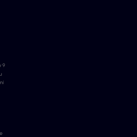
v 9
u
ní
je