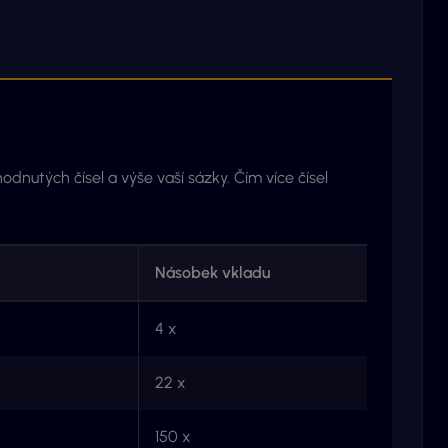
dnutých čísel a výše vaší sázky. Čím více čísel
Násobek vkladu
4 x
22 x
150 x