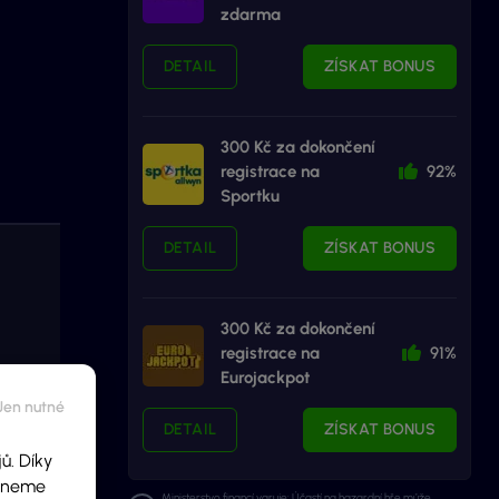
zdarma
DETAIL
ZÍSKAT BONUS
300 Kč za dokončení
registrace na
92%
Sportku
DETAIL
ZÍSKAT BONUS
300 Kč za dokončení
registrace na
91%
Eurojackpot
DETAIL
ZÍSKAT BONUS
ů. Díky
ídneme
Ministerstvo financí varuje: Účastí na hazardní hře může