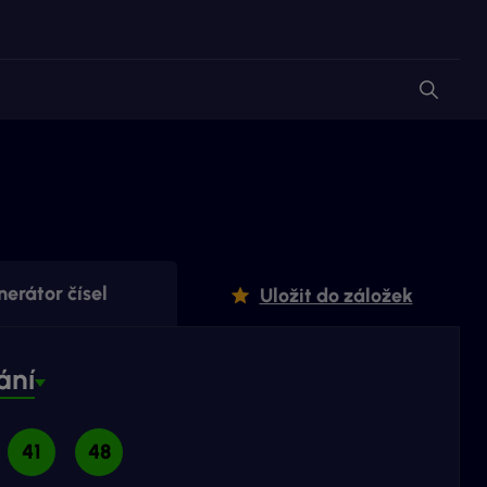
erátor čísel
Uložit do záložek
ání
41
48