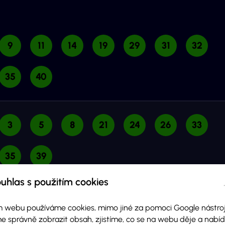
9
11
14
19
29
31
32
35
40
3
5
8
21
24
26
33
35
39
uhlas s použitím cookies
CHIV VÝSLEDKŮ
 webu používáme cookies, mimo jiné za pomoci Google nástroj
e správně zobrazit obsah, zjistíme, co se na webu děje a nab