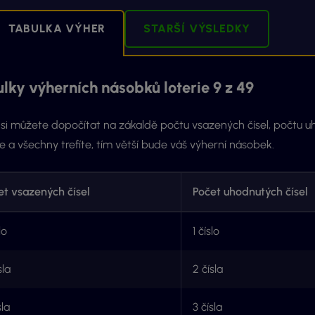
TABULKA VÝHER
STARŠÍ VÝSLEDKY
lky výherních násobků loterie 9 z 49
si můžete dopočítat na zákaldě počtu vsazených čísel, počtu uho
e a všechny trefíte, tím větší bude váš výherní násobek.
et vsazených čísel
Počet uhodnutých čísel
lo
1 číslo
sla
2 čísla
sla
3 čísla