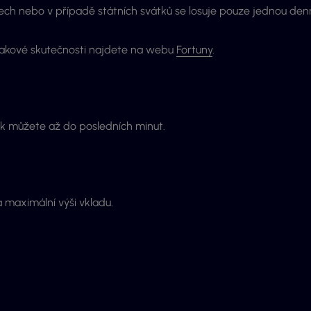
ech nebo v případě státních svátků se losuje pouze jednou denn
 takové skutečnosti najdete na webu
Fortuny
.
tak můžete až do posledních minut.
a maximální výši vkladu.