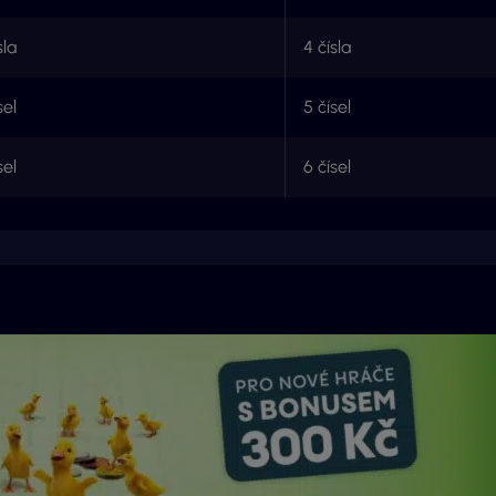
sla
4 čísla
sel
5 čísel
sel
6 čísel