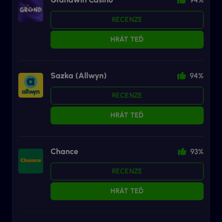
94%
RECENZE
HRÁT TEĎ
Sazka (Allwyn)
94%
RECENZE
HRÁT TEĎ
Chance
93%
RECENZE
HRÁT TEĎ