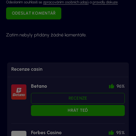
Odeslaním souhlasíš se
zpracováním osobních údajů
a
pravidly diskuze
.
ODESLAT KOMENTÁŘ
Zatím nebyly přidány žádné komentáře.
Recenze casin
Betano
96%
RECENZE
HRÁT TEĎ
Forbes Casino
95%