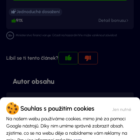
Jednoduché dosažení
91%
Detail bonusu
Ministerstvo financí varuje: Účastí na hazardní hře může vzniknout závislost.
Líbil se ti tento článek?
Autor obsahu
Souhlas s použitím cookies
Marťa
Redaktorka · Casino bonusy a akce
Na našem webu používáme cookies, mimo jiné za pomoci
Google nástrojů. Díky nim umíme správně zobrazit obsah,
Ahoj, jsem Martina! Hledám pro tebe ty nejčerstvější
zjistíme, co se na webu děje a nabídneme vám reklamy na
novinky a nejvýhodnější bonusy, které v online casinech