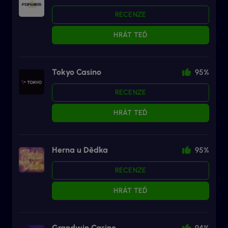
RECENZE
HRÁT TEĎ
Tokyo Casino
95%
RECENZE
HRÁT TEĎ
Herna u Dědka
95%
RECENZE
HRÁT TEĎ
Grandwin Casino