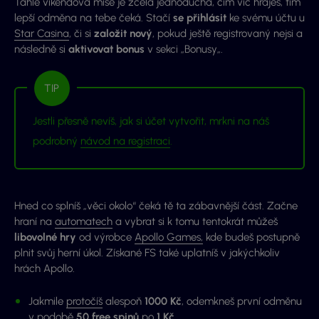
Tahle víkendová mise je zcela jednoduchá, čím víc hraješ, tím
lepší odměna na tebe čeká. Stačí
se přihlásit
ke svému účtu u
Star Casina
, či si
založit nový
, pokud ještě registrovaný nejsi a
následně si
aktivovat bonus
v sekci „
Bonusy
„.
Jestli přesně nevíš, jak si účet vytvořit, mrkni na náš
podrobný
návod na registraci
.
Hned co splníš „věci okolo“ čeká tě ta zábavnější část. Začne
hraní na
automatech
a vybrat si k tomu tentokrát můžeš
libovolné hry
od výrobce
Apollo Games,
kde budeš postupně
plnit svůj herní úkol. Získané FS také uplatníš v jakýchkoliv
hrách Apollo.
Jakmile
protočíš
alespoň
1000 Kč
, odemkneš první odměnu
v podobě
50 free spinů
po
1 Kč
.