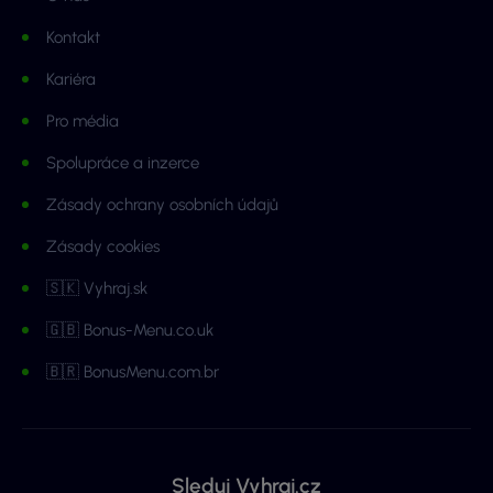
Kontakt
Kariéra
Pro média
Spolupráce a inzerce
Zásady ochrany osobních údajů
Zásady cookies
🇸🇰 Vyhraj.sk
🇬🇧 Bonus-Menu.co.uk
🇧🇷 BonusMenu.com.br
Sleduj Vyhraj.cz