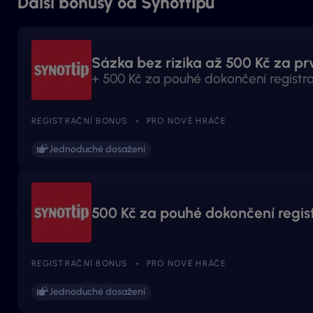
Další bonusy od Synottipu
Sázka bez rizika až 500 Kč za pr
+ 500 Kč za pouhé dokončení registr
REGISTRAČNÍ BONUS
PRO NOVÉ HRÁČE
Jednoduché dosažení
500 Kč za pouhé dokončení regis
REGISTRAČNÍ BONUS
PRO NOVÉ HRÁČE
Jednoduché dosažení