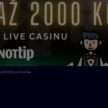
ž 2000 Kč od Synottipu