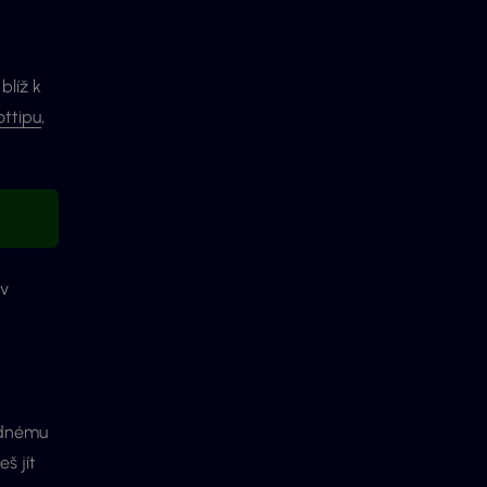
blíž k
ottipu
,
 v
ednému
š jít