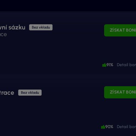
vní sázku
Bez vkladu
ZÍSKAT BON
ace
91%
Detail bo
trace
ZÍSKAT BON
Bez vkladu
90%
Detail bo