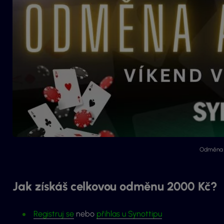
Odměna a
Jak získáš celkovou odměnu 2000 Kč?
Registruj se
nebo
přihlas u Synottipu