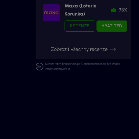
Maxa (Loterie
93%
Korunka)
RECENZE
HRÁT TEĎ
Zobrazit všechny recenze
Ministerstvo financí varuje: Účastí na hazardní hře může
vzniknout závislost.