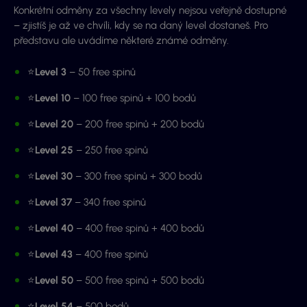
Konkrétní odměny za všechny levely nejsou veřejně dostupné
– zjistíš je až ve chvíli, kdy se na daný level dostaneš. Pro
představu ale uvádíme některé známé odměny.
⭐
Level
3
– 50 free spinů
⭐
Level 10
– 100 free spinů + 100 bodů
⭐
Level 20
– 200 free spinů + 200 bodů
⭐
Level 25
– 250 free spinů
⭐
Level 30
– 300 free spinů + 300 bodů
⭐
Level 37
– 340 free spinů
⭐
Level 40
– 400 free spinů + 400 bodů
⭐
Level 43
– 400 free spinů
⭐
Level 50
– 500 free spinů + 500 bodů
⭐
Level 54
– 500 bodů