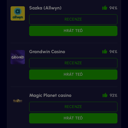
Sazka (Allwyn)
94%
RECENZE
HRÁT TEĎ
Grandwin Casino
94%
RECENZE
HRÁT TEĎ
Magic Planet casino
93%
RECENZE
HRÁT TEĎ