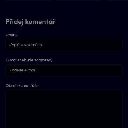
Přidej komentář
Jméno
E-mail (nebude zobrazen)
Obsah komentáře