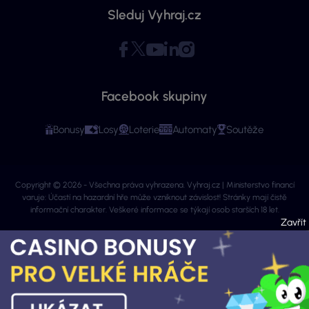
Sleduj Vyhraj.cz
Facebook skupiny
Bonusy
Losy
Loterie
Automaty
Soutěže
Copyright © 2026 - Všechna práva vyhrazena. Vyhraj.cz | Ministerstvo financí
varuje: Účastí na hazardní hře může vzniknout závislost! Stránky mají čistě
informační charakter. Veškeré informace se týkají osob starších 18 let.
Provozovatelem webu je ExeMedia s.r.o. se sídlem Kurzova 2222/16, Stodůlky,
155 00 Praha 5 (IČO: 13992228, DIČ: CZ13992228) · Kontakt:
info@vyhraj.cz