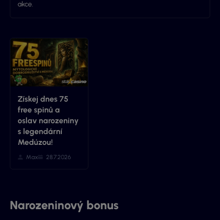
akce.
Získej dnes 75
free spinů a
oslav narozeniny
s legendární
Medúzou!
Max
28.7.2026
Narozeninový bonus