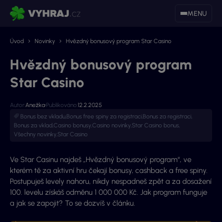
MENU
Úvod
Novinky
Hvězdný bonusový program Star Casino
Hvězdný bonusový program
Star Casino
Autor:
Anežka
Publikováno:
12.2.2025
Bonus bez vkladu
,
Bonus free spiny za registraci
,
Bonus za registraci
,
Bonus za vklad
,
Casino bonusy
,
Casino novinky
,
Star Casino bonus
,
Všechny novinky
,
Star Casino
Ve Star Casinu najdeš „Hvězdný bonusový program“, ve
kterém tě za aktivní hru čekají bonusy, cashback a free spiny.
Postupuješ levely nahoru, nikdy nespadneš zpět a za dosažení
100. levelu získáš odměnu 1 000 000 Kč. Jak program funguje
a jak se zapojit? To se dozvíš v článku.