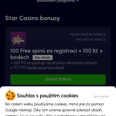
bonusovém programu! ⭐
Star Casino bonusy
REGISTRAČNÍ BONUS
PRO NOVÉ HRÁČE
100 Free spinů za registraci + 100 Kč v
bodech
Bez vkladu
+ 150 FS za postup na druhou věrnostní úroveň
+ 77 777 bodů za první vklad
ZÍSKAT BONUS
Mega bonus
Souhlas s použitím cookies
92%
Detail bonusu
Na našem webu používáme cookies, mimo jiné za pomoci
Google nástrojů. Díky nim umíme správně zobrazit obsah,
zjistíme, co se na webu děje a nabídneme vám reklamy na
REGISTRAČNÍ BONUS