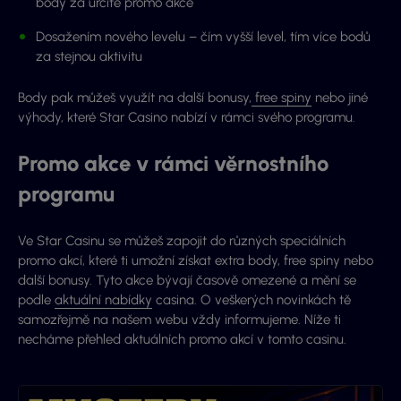
body za určité promo akce
Dosažením nového levelu – čím vyšší level, tím více bodů
za stejnou aktivitu
Body pak můžeš využít na další bonusy,
free spiny
nebo jiné
výhody, které Star Casino nabízí v rámci svého programu.
Promo akce v rámci věrnostního
programu
Ve Star Casinu se můžeš zapojit do různých speciálních
promo akcí, které ti umožní získat extra body, free spiny nebo
další bonusy. Tyto akce bývají časově omezené a mění se
podle
aktuální nabídky
casina. O veškerých novinkách tě
samozřejmě na našem webu vždy informujeme. Níže ti
necháme přehled aktuálních promo akcí v tomto casinu.