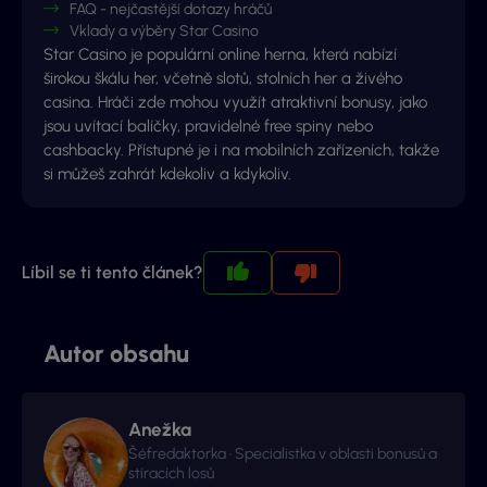
FAQ - nejčastější dotazy hráčů
Vklady a výběry Star Casino
Star Casino je populární online herna, která nabízí
širokou škálu her, včetně slotů, stolních her a živého
casina. Hráči zde mohou využít atraktivní bonusy, jako
jsou uvítací balíčky, pravidelné free spiny nebo
cashbacky. Přístupné je i na mobilních zařízeních, takže
si můžeš zahrát kdekoliv a kdykoliv.
Líbil se ti tento článek?
Autor obsahu
Anežka
Šéfredaktorka · Specialistka v oblasti bonusů a
stíracích losů