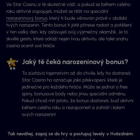
Ve Star Casinu si tě skutečně váží, a pokud se během celého
roku aktivně zapojuješ, můžeš se těšit na speciální
narozeninový bonus
, který ti bude věnován právě v období
tvých narozenin. Tento bonus ti jistě přinese radost a potěšení
v ten velký den, kdy oslavuješ svůj výjimečný okamžik. Je to
skvělé gesto, které odráží nejen tvou aktivitu, ale také snahu
casina ocenit své hráče.
Jaký tě čeká narozeninový bonus?
To zůstává tajemstvím až do chvíle, kdy ho dostaneš.
Star Casino ho označuje jako překvapení, které je
jedinečné pro každého hráče. Může se jednat o free
spiny, bonusové body nebo jinou speciální odměnu.
Pokud chceš mít jistotu, že bonus dostaneš, buď aktivní
během celého roku a nezapomeň si zahrát i kolem
svých narozenin!
Tak neváhej, zapoj se do hry a postupuj levely v Hvězdném