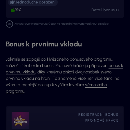
Jednoduché dosažení
91%
Detail bonusu
Ministerstvo financí varuje: Účastí na hazardní hře může vzniknout závislost.
Bonus k prvnímu vkladu
Jakmile se zapojíš do Hvězdného bonusového programu,
můžeš získat extra bonus. Pro nové hráče je připraven
bonus k
prvnímu vkladu
, díky kterému získáš dvojnásobek svého
prvního vkladu na hraní. To znamená více her, více šancí na
výhru a rychlejší postup k vyšším levelům
věrnostního
programu
.
REGISTRAČNÍ BONUS
PRO NOVÉ HRÁČE