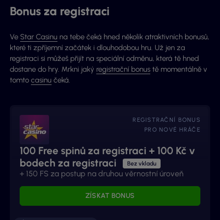
Bonus za registraci
Ve
Star Casinu
na tebe čeká hned několik atraktivních bonusů,
které ti zpříjemní začátek i dlouhodobou hru. Už jen za
registraci si můžeš přijít na speciální odměnu, která tě hned
dostane do hry. Mrkni jaký
registrační bonus
tě momentálně v
tomto
casinu
čeká.
REGISTRAČNÍ BONUS
PRO NOVÉ HRÁČE
100 Free spinů za registraci + 100 Kč v
bodech za registraci
Bez vkladu
+ 150 FS za postup na druhou věrnostní úroveň
ZÍSKAT BONUS