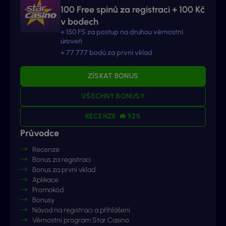
100 Free spinů za registraci + 100 Kč
v bodech
+ 150 FS za postup na druhou věrnostní
úroveň
+ 77 777 bodů za první vklad
ZÍSKAT BONUS
VŠECHNY BONUSY
RECENZE
92%
Průvodce
Recenze
Bonus za registraci
Bonus za první vklad
Aplikace
Promokód
Bonusy
Návod na registraci a přihlášení
Věrnostní program Star Casino