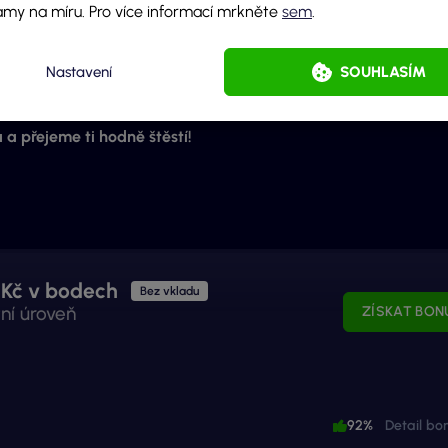
amy na míru. Pro více informací mrkněte
sem
.
í
Nastavení
SOUHLASÍM
du a přejeme ti hodně štěstí!
0 Kč v bodech
Bez vkladu
ní úroveň
ZÍSKAT BON
92%
Detail bo