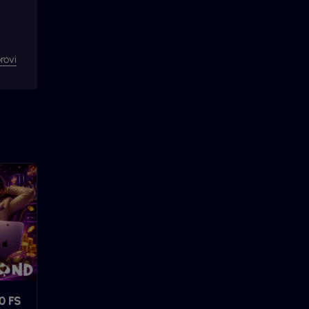
rovi
0 FS