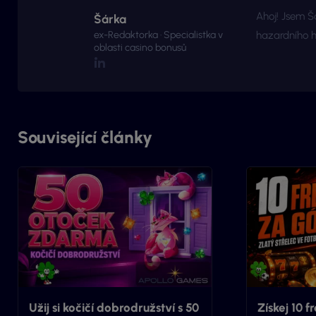
Ahoj! Jsem Š
Šárka
ex-Redaktorka · Specialistka v
hazardního h
oblasti casino bonusů
Související články
Užij si kočičí dobrodružství s 50
Získej 10 