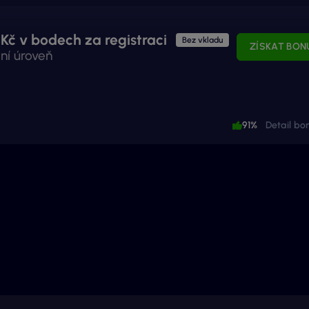
 Kč v bodech za registraci
Bez vkladu
ZÍSKAT BON
ní úroveň
91%
Detail bo