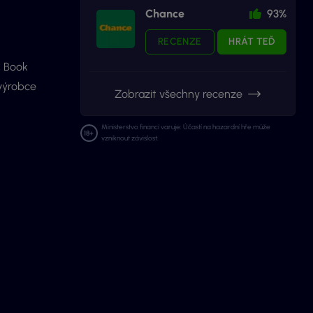
Chance
93%
RECENZE
HRÁT TEĎ
, Book
 výrobce
Zobrazit všechny recenze
Ministerstvo financí varuje: Účastí na hazardní hře může
vzniknout závislost.