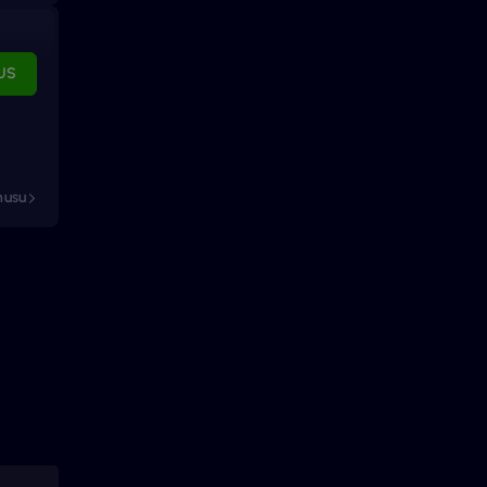
US
nusu