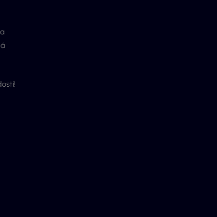
na
ná
ostí!