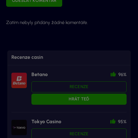
ODESLAT KOMENTÁŘ
Zatím nebyly přidány žádné komentáře.
Recenze casin
Betano
96%
RECENZE
HRÁT TEĎ
Tokyo Casino
95%
RECENZE