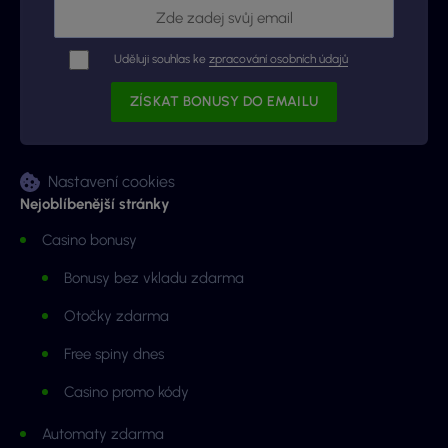
Uděluji souhlas ke
zpracování osobních údajů
Nastavení cookies
Nejoblíbenější stránky
Casino bonusy
Bonusy bez vkladu zdarma
Otočky zdarma
Free spiny dnes
Casino promo kódy
Automaty zdarma