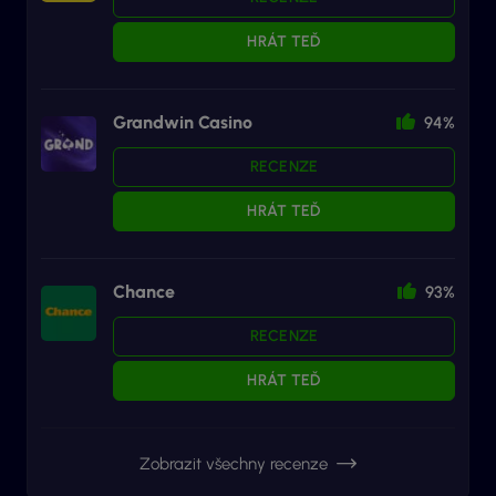
HRÁT TEĎ
Grandwin Casino
94%
RECENZE
HRÁT TEĎ
Chance
93%
RECENZE
HRÁT TEĎ
Zobrazit všechny recenze