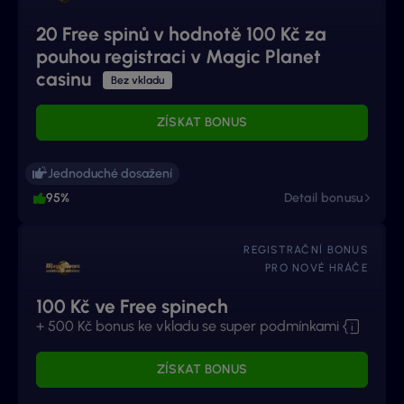
20 Free spinů v hodnotě 100 Kč za
pouhou registraci v Magic Planet
casinu
Bez vkladu
ZÍSKAT BONUS
Jednoduché dosažení
95%
Detail bonusu
REGISTRAČNÍ BONUS
PRO NOVÉ HRÁČE
100 Kč ve Free spinech
+ 500 Kč bonus ke vkladu se super podmínkami
ZÍSKAT BONUS