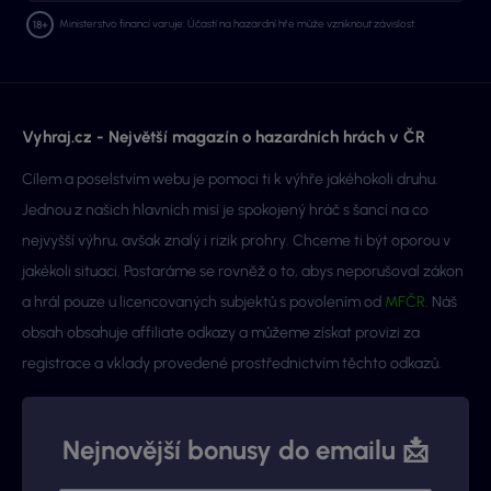
Ministerstvo financí varuje: Účastí na hazardní hře může vzniknout závislost.
Vyhraj.cz - Největší magazín o hazardních hrách v ČR
Cílem a poselstvím webu je pomoci ti k výhře jakéhokoli druhu.
Jednou z našich hlavních misí je spokojený hráč s šancí na co
nejvyšší výhru, avšak znalý i rizik prohry. Chceme ti být oporou v
jakékoli situaci. Postaráme se rovněž o to, abys neporušoval zákon
a hrál pouze u licencovaných subjektů s povolením od
MFČR
. Náš
obsah obsahuje affiliate odkazy a můžeme získat provizi za
registrace a vklady provedené prostřednictvím těchto odkazů.
Nejnovější bonusy do emailu 📩