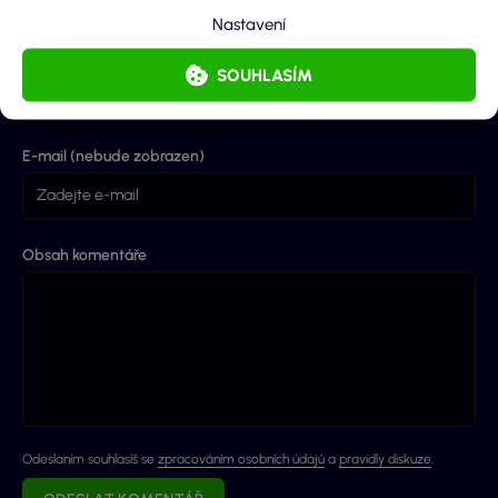
Přidej komentář
Nastavení
Jméno
SOUHLASÍM
E-mail (nebude zobrazen)
Obsah komentáře
Odeslaním souhlasíš se
zpracováním osobních údajů
a
pravidly diskuze
.