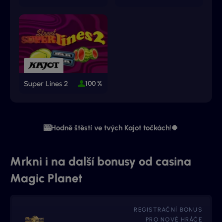
Super Lines 2
100 %
🎰Hodně štěstí ve tvých Kajot točkách!🍀
Mrkni i na další bonusy od casina
Magic Planet
REGISTRAČNÍ BONUS
PRO NOVÉ HRÁČE