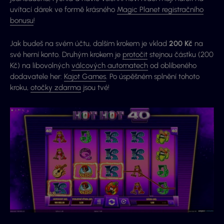
uvítací dárek ve formě krásného
Magic Planet registračního
bonusu
!
Jak budeš na svém účtu, dalším krokem je vklad
200 Kč
na
své herní konto. Druhým krokem je
protočit
stejnou částku
(200
Kč)
na libovolných
válcových automatech
od oblíbeného
dodavatele her:
Kajot Games
. Po úspěšném splnění tohoto
kroku,
otočky zdarma
jsou tvé!