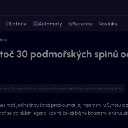
Loterie
Automaty
Recenze
Novinky
ynotu
toč 30 podmořských spinů o
bonusy
,
Dočasné denní bonusy
,
Reload bonusy
,
Synottip bonus
,
Všechny novinky
,
Synot
es máš jedinečnou šanci prozkoumat její tajemství u Synotu a z
oř se do hlubin legend, kde tě čekají bájné bohatství a vzrušujíc