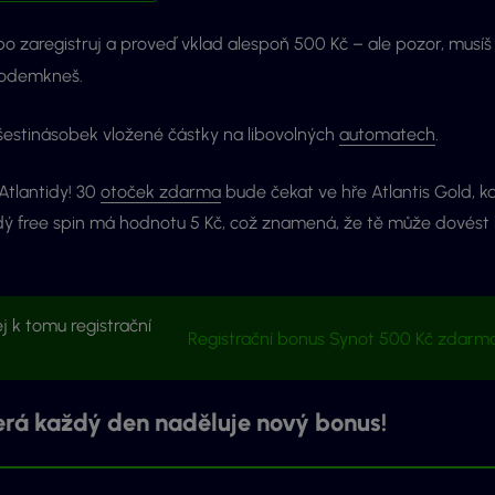
ebo zaregistruj a proveď vklad alespoň 500 Kč – ale pozor, musí
neodemkneš.
estinásobek vložené částky na libovolných
automatech
.
Atlantidy! 30
otoček zdarma
bude čekat ve hře Atlantis Gold, k
ý free spin má hodnotu 5 Kč, což znamená, že tě může dovést 
j k tomu registrační
Registrační bonus Synot 500 Kč zdarm
která každý den naděluje nový bonus!