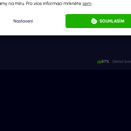
90%
Detail bo
amy na míru. Pro více informací mrkněte
sem
.
Nastavení
SOUHLASÍM
Bez vkladu
č
ZÍSKAT BON
87%
Detail bo