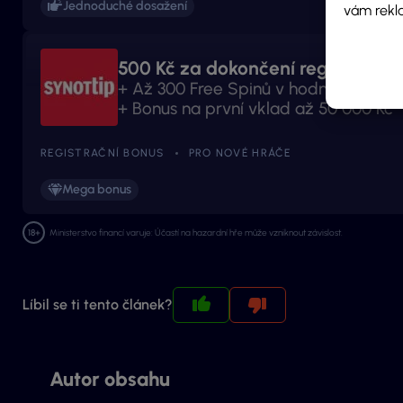
Jednoduché dosažení
vám rekl
500 Kč za dokončení registrace
+ Až 300 Free Spinů v hodnotě 600 K
+ Bonus na první vklad až 50 000 Kč
REGISTRAČNÍ BONUS
PRO NOVÉ HRÁČE
Mega bonus
Ministerstvo financí varuje: Účastí na hazardní hře může vzniknout závislost.
Líbil se ti tento článek?
Autor obsahu