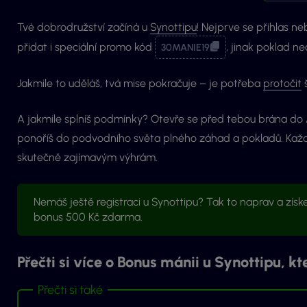
Tvé dobrodružství začíná u
Synottipu
! Nejprve se přihlas n
přidat i speciální promo kód
, jinak poklad 
30MANIE19
Jakmile to uděláš, tvá mise pokračuje – je potřeba
protočit
š
A jakmile splníš podmínky? Otevře se před tebou brána do 
ponoříš do podvodního světa plného záhad a pokladů. Každ
skutečně zajímavým výhrám.
Nemáš ještě registraci u Synottipu? Tak to naprav a získe
bonus 500 Kč zdarma.
Přečti si více o Bonus mánii u Synottipu, 
Přečti si také