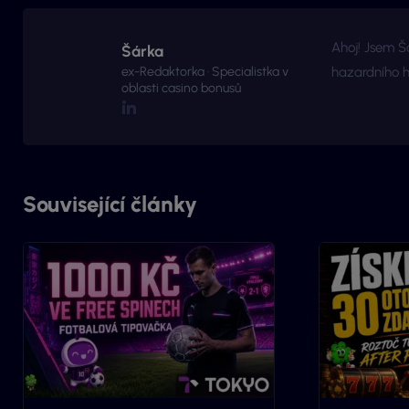
Ahoj! Jsem Š
Šárka
ex-Redaktorka · Specialistka v
hazardního h
oblasti casino bonusů
Související články