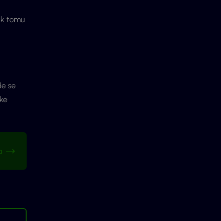
š k tomu
de se
ke
a