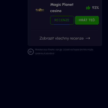
Magic Planet
93%
casino
RECENZE
HRÁT TEĎ
Zobrazit všechny recenze
Ministerstvo financí varuje: Účastí na hazardní hře může
vzniknout závislost.