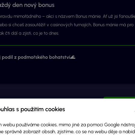
aždý den nový bonus
pravdu mimořádného – akci s názvem Bonus mánie. Ať už jsi fanouš
 nebo si chceš zasoutěžit v casinových turnajích, Bonus mánie má pro
ti dál a zjisti, co je to dnes.
ůj podíl z podmořského bohatství🌊
trace
ZÍSKAT BON
Bez vkladu
uhlas s použitím cookies
 webu používáme cookies, mimo jiné za pomoci Google nástroj
e správně zobrazit obsah, zjistíme, co se na webu děje a nab