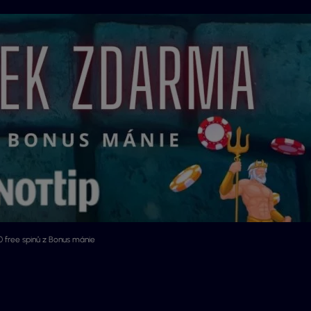
0 free spinů z Bonus mánie