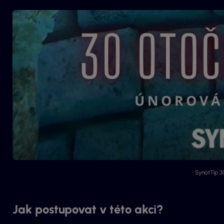
SynotTip 3
Jak postupovat v této akci?