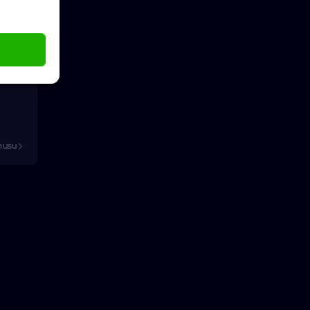
nusu
US
nusu