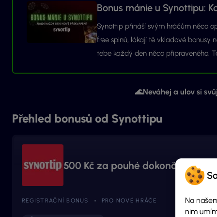
Bonus mánie u Synottipu: K
Synottip přináší svým hráčům něco o
free spinů, lákají tě vkladové bonusy
tebe každý den něco připraveného. Tak č
🌊Neváhej a ulov si sv
Přehled bonusů od Synottipu
500 Kč za pouhé dokončení regis
So
Na našem
REGISTRAČNÍ BONUS
PRO NOVÉ HRÁČE
nim umím