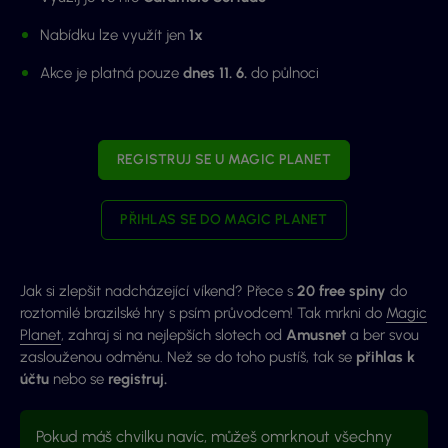
Nabídku lze využít jen
1x
Akce je platná pouze
dnes 11. 6.
do půlnoci
REGISTRUJ SE U MAGIC PLANET
PŘIHLAS SE DO MAGIC PLANET
Jak si zlepšit nadcházející víkend? Přece s
20 free spiny
do
roztomilé
brazilské hry s psím průvodcem
! Tak mrkni do
Magic
Planet
, zahraj si na nejlepších slotech od
Amusnet
a ber svou
zaslouženou odměnu. Než se do toho pustíš, tak se
přihlas k
účtu
nebo se
registruj.
Pokud máš chvilku navíc, můžeš omrknout všechny