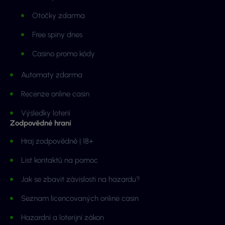
Otočky zdarma
Free spiny dnes
Casino promo kódy
Automaty zdarma
Recenze online casin
Výsledky loterií
Zodpovědné hraní
Hraj zodpovědně | 18+
List kontaktů na pomoc
Jak se zbavit závislosti na hazardu?
Seznam licencovaných online casin
Hazardní a loterijní zákon