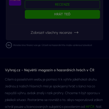
RECENZE
HRÁT TEĎ
Zobrazit všechny recenze
Ministerstvo financí varuje: Účastí na hazardní hře může vzniknout závislost.
Vyhraj.cz - Největší magazín o hazardních hrách v ČR
Cílem a poselstvím webu je pomoci ti k výhře jakéhokoli druhu.
Jednou z našich hlavních misí je spokojený hráč s šancí na co
nejvyšší výhru, avšak znalý i rizik prohry. Chceme ti být oporou v
jakékoli situaci. Postaráme se rovněž o to, abys neporušoval zákon
a hrál pouze u licencovaných subjektů s povolením od
MFČR
. Náš