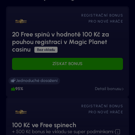
REGISTRAČNÍ BONUS
PRO NOVÉ HRÁČE
20 Free spinů v hodnotě 100 Kč za
pouhou registraci v Magic Planet
casinu
Bez vkladu
ZÍSKAT BONUS
Jednoduché dosažení
95%
Detail bonusu
REGISTRAČNÍ BONUS
PRO NOVÉ HRÁČE
100 Kč ve Free spinech
+ 500 Kč bonus ke vkladu se super podmínkami