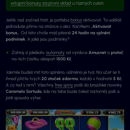
vstupní bonusy za první vklad
u různých casin.
Ještě, než začneš hrát, je potřeba
bonus
aktivovat. To uděláš
jednoduše přímo na stránce s akcí, tlačítkem „
Aktivovat
bonus
„. Od této chvíle máš přesně
24 hodin na splnění
podmínek
. A jaké jsou podmínky?
Zahraj si jakékoliv
automaty
od výrobce
Amusnet
a
protoč
na nich částku alespoň
1500 Kč
.
Jakmile budeš mít toto splněno, odměna je tvá. Na účet se ti
ihned přičte tvých
20 otoček zdarma
, každá v hodnotě
5 Kč.
A co teď s nimi? Všechny
free spiny
pošli do brazilské novinky
Caramelo Sortudo
, kde na tebe bude čekat roztomilý psík a
jistě spousta výher.