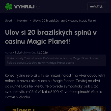
MENU
Úvod
Novinky
Ulov si 20 brazilských spinů v casinu Magic Planet!
Ulov si 20 brazilských spinů v
casinu Magic Planet!
Autor:
Nikola
Publikováno:
11.6.2026
Automaty
,
Casino bonusy
,
Dočasné denní bonusy
,
Magic Planet bonus
,
Reload bonusy
,
Všechny novinky
,
Magic Planet casino
Konec týdne se blíží a ty se můžeš naladit na víkendovou letní
náladu s novou akcí v casinu Magic Planet! Zavítej na chvíli
do slunné Brazílie, kterou tě provede sympatický psík a za
svou aktivitu můžeš získat až 100 Kč ve free spinech! Více se
dozvíš v článku.