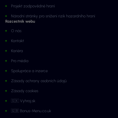
Projekt zodpovědné hraní
Národní stránky pro snížení rizik hazardního hraní
Rozcestník webu
O nás
Kontakt
Kariéra
Pro média
Spolupráce a inzerce
Zásady ochrany osobních údajů
Zásady cookies
🇸🇰 Vyhraj.sk
🇬🇧 Bonus-Menu.co.uk