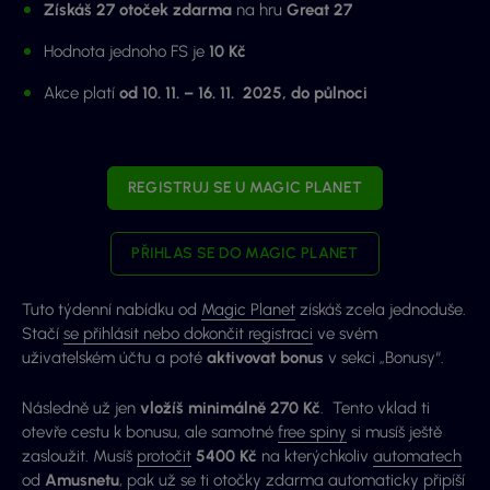
Získáš 27 otoček zdarma
na hru
Great 27
Hodnota jednoho FS je
10 Kč
Akce platí
od 10. 11. – 16. 11. 2025, do půlnoci
REGISTRUJ SE U MAGIC PLANET
PŘIHLAS SE DO MAGIC PLANET
Tuto týdenní nabídku od
Magic Planet
získáš zcela jednoduše.
Stačí
se přihlásit nebo dokončit registraci
ve svém
uživatelském účtu a poté
aktivovat bonus
v sekci „Bonusy“.
Následně už jen
vložíš minimálně 270 Kč
. Tento vklad ti
otevře cestu k bonusu, ale samotné
free spiny
si musíš ještě
zasloužit. Musíš
protočit
5400 Kč
na
kterýchkoliv
automatech
od
Amusnetu
, pak už se ti otočky zdarma automaticky připíší