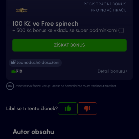
REGISTRAČNÍ BONUS
PRO NOVÉ HRÁČE
100 Kč ve Free spinech
+ 500 Kč bonus ke vkladu se super podmínkami
ZÍSKAT BONUS
Jednoduché dosažení
91%
Detail bonusu
Ministerstvo financí varuje: Účastí na hazardní hře může vzniknout závislost.
Líbil se ti tento článek?
Autor obsahu