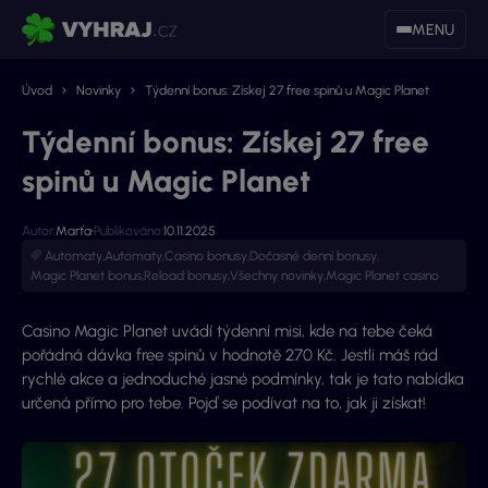
MENU
Úvod
Novinky
Týdenní bonus: Získej 27 free spinů u Magic Planet
Týdenní bonus: Získej 27 free
spinů u Magic Planet
Autor:
Marťa
Publikováno:
10.11.2025
Automaty
,
Automaty
,
Casino bonusy
,
Dočasné denní bonusy
,
Magic Planet bonus
,
Reload bonusy
,
Všechny novinky
,
Magic Planet casino
Casino Magic Planet uvádí týdenní misi, kde na tebe čeká
pořádná dávka free spinů v hodnotě 270 Kč. Jestli máš rád
rychlé akce a jednoduché jasné podmínky, tak je tato nabídka
určená přímo pro tebe. Pojď se podívat na to, jak ji získat!