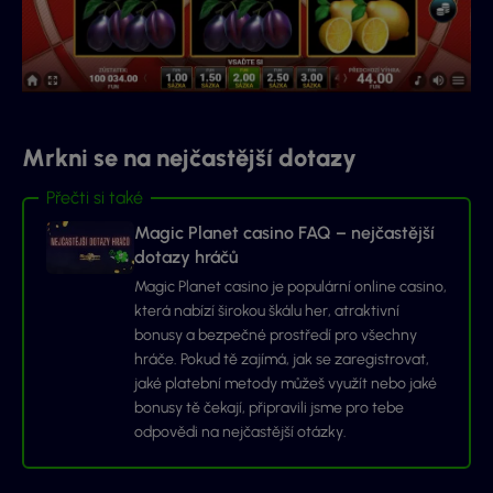
Mrkni se na nejčastější dotazy
Přečti si také
Magic Planet casino FAQ – nejčastější
dotazy hráčů
Magic Planet casino je populární online casino,
která nabízí širokou škálu her, atraktivní
bonusy a bezpečné prostředí pro všechny
hráče. Pokud tě zajímá, jak se zaregistrovat,
jaké platební metody můžeš využít nebo jaké
bonusy tě čekají, připravili jsme pro tebe
odpovědi na nejčastější otázky.