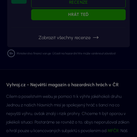
RECENZE
HRÁT TEĎ
Zobrazit všechny recenze
Ministerstvo financí varuje: Účastí na hazardní hře může vzniknout závislost.
Vyhraj.cz - Největší magazín o hazardních hrách v ČR
Cílem a poselstvím webu je pomoci ti k výhře jakéhokoli druhu.
Jednou z našich hlavních misí je spokojený hráč s šancí na co
nejvyšší výhru, avšak znalý i rizik prohry. Chceme ti být oporou v
jakékoli situaci. Postaráme se rovněž o to, abys neporušoval zákon
a hrál pouze u licencovaných subjektů s povolením od
MFČR
. Náš