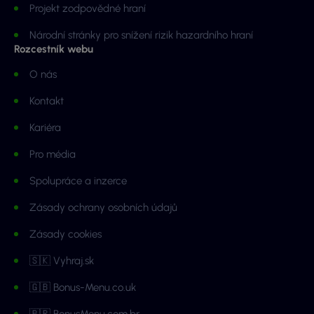
Projekt zodpovědné hraní
Národní stránky pro snížení rizik hazardního hraní
Rozcestník webu
O nás
Kontakt
Kariéra
Pro média
Spolupráce a inzerce
Zásady ochrany osobních údajů
Zásady cookies
🇸🇰 Vyhraj.sk
🇬🇧 Bonus-Menu.co.uk