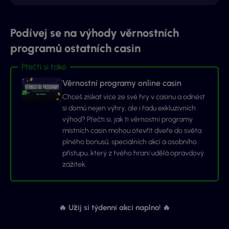
Podívej se na výhody věrnostních
programů ostatních casin
Přečti si také
Věrnostní programy online casin
Chceš získat více ze své hry v casinu a odnést
si domů nejen výhry, ale i řadu exkluzivních
výhod? Přečti si, jak ti věrnostní programy
místních casin mohou otevřít dveře do světa
plného bonusů, speciálních akcí a osobního
přístupu, který z tvého hraní udělá opravdový
zážitek.
🔥 Užij si týdenní akci naplno! 🔥