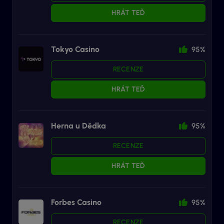
HRÁT TEĎ
Tokyo Casino
95%
RECENZE
HRÁT TEĎ
Herna u Dědka
95%
RECENZE
HRÁT TEĎ
Forbes Casino
95%
RECENZE