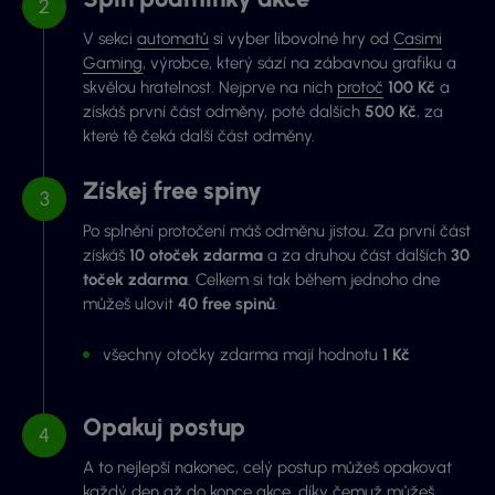
V sekci
automatů
si vyber
libovolné hry
od
Casimi
Gaming
, výrobce, který sází na zábavnou grafiku a
skvělou hratelnost. Nejprve na nich
protoč
100 Kč
a
získáš první část odměny, poté dalších
500 Kč
, za
které tě čeká další část odměny.
Získej free spiny
Po splnění protočení máš odměnu jistou. Za první část
získáš
10 otoček zdarma
a za druhou část dalších
30
toček zdarma
. Celkem si tak během jednoho dne
můžeš ulovit
40 free spinů
.
všechny otočky zdarma mají hodnotu
1 Kč
Opakuj postup
A to nejlepší nakonec, celý postup můžeš opakovat
každý den až do konce akce
, díky čemuž můžeš