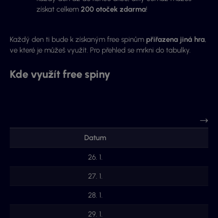
získat celkem
200 otoček zdarma
!
Každý den ti bude k získaným free spinům
přiřazena jiná hra
,
ve které je můžeš využít. Pro přehled se mrkni do tabulky.
Kde využít free spiny
Datum
26. 1.
27. 1.
28. 1.
29. 1.