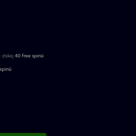
 získej
40 free spinů
 spinů