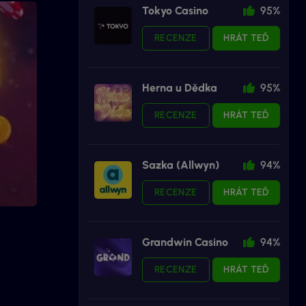
Tokyo Casino
95%
RECENZE
HRÁT TEĎ
Herna u Dědka
95%
RECENZE
HRÁT TEĎ
Sazka (Allwyn)
94%
RECENZE
HRÁT TEĎ
Grandwin Casino
94%
RECENZE
HRÁT TEĎ