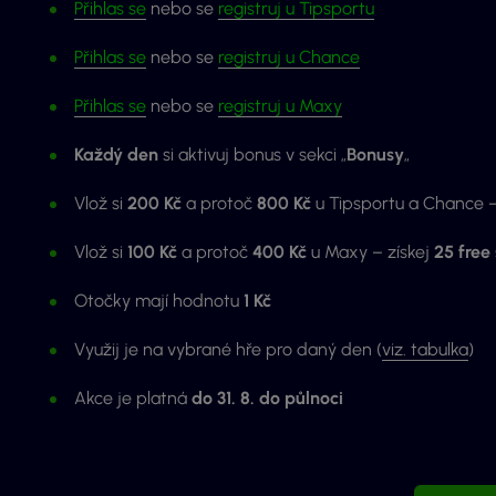
Přihlas se
nebo se
registruj u Tipsportu
Přihlas se
nebo se
registruj u Chance
Přihlas se
nebo se
registruj u Maxy
Každý den
si aktivuj bonus v sekci „
Bonusy
„
Vlož si
200 Kč
a protoč
800 Kč
u
Tipsportu a Chance
–
Vlož si
100 Kč
a protoč
400 Kč
u
Maxy
– získej
25 free
Otočky mají hodnotu
1 Kč
Využij je na vybrané hře pro daný den (
viz. tabulka
)
Akce je platná
do 31. 8. do půlnoci