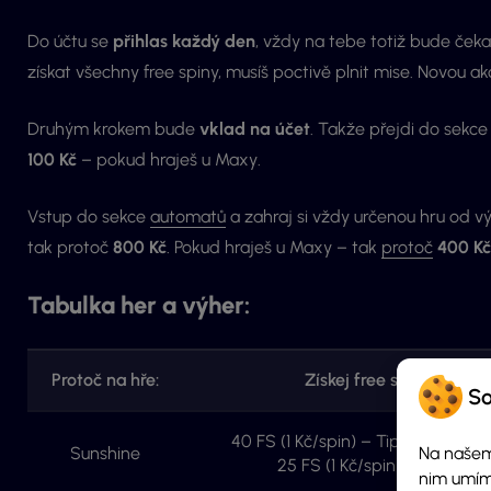
Do účtu se
přihlas každý den
, vždy na tebe totiž bude čeka
získat všechny free spiny, musíš poctivě plnit mise. Novou akc
Druhým krokem bude
vklad na účet
. Takže přejdi do sekce 
100 Kč
– pokud hraješ u
Maxy
.
Vstup do sekce
automatů
a zahraj si vždy určenou hru od 
tak protoč
800 Kč
. Pokud hraješ u
Maxy
– tak
protoč
400 Kč
Tabulka her a výher:
Protoč na hře:
Získej free spiny:
So
40 FS (1 Kč/spin) – Tipsport, Cha
Sunshine
Na našem
25 FS (1 Kč/spin) – Maxa
nim umím