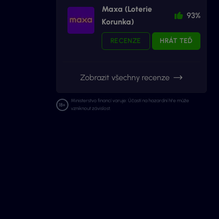
Maxa (Loterie
93%
Korunka)
RECENZE
HRÁT TEĎ
Zobrazit všechny recenze
Ministerstvo financí varuje: Účastí na hazardní hře může
vzniknout závislost.