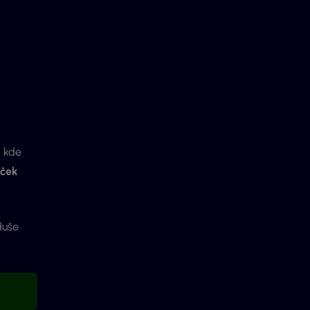
,
kde
oček
duše