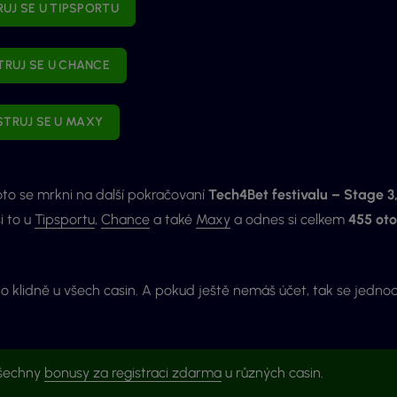
RUJ SE U TIPSPORTU
TRUJ SE U CHANCE
STRUJ SE U MAXY
roto se mrkni na další pokračovaní
Tech4Bet festivalu – Stage 3
si to u
Tipsportu
,
Chance
a také
Maxy
a odnes si celkem
455 ot
 klidně u všech casin. A pokud ještě nemáš účet, tak se jedno
všechny
bonusy za registraci zdarma
u různých casin.