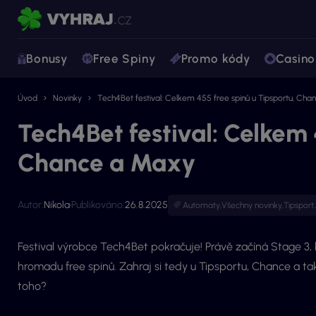
Bonusy
Free Spiny
Promo kódy
Casino
Úvod
Novinky
Tech4Bet festival: Celkem 455 free spinů u Tipsportu, Ch
Tech4Bet festival: Celkem 
Chance a Maxy
Autor:
Nikola
Publikováno:
26.8.2025
Automaty
,
Všechny novinky
,
Tipsport
,
Festival výrobce Tech4Bet pokračuje! Právě začíná Stage 3, kd
hromadu free spinů. Zahraj si tedy u Tipsportu, Chance a t
toho?