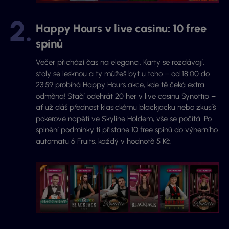
Happy Hours v live casinu: 10 free
spinů
Večer přichází čas na eleganci. Karty se rozdávají,
stoly se lesknou a ty můžeš být u toho – od 18:00 do
23:59 probíhá Happy Hours akce, kde tě čeká extra
odměna! Stačí odehrát 20 her v
live casinu Synottip
–
ať už dáš přednost klasickému blackjacku nebo zkusíš
pokerové napětí ve Skyline Holdem, vše se počítá. Po
splnění podmínky ti přistane 10 free spinů do výherního
automatu 6 Fruits, každý v hodnotě 5 Kč.