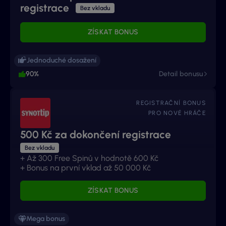
registrace
Bez vkladu
ZÍSKAT BONUS
Jednoduché dosažení
90%
Detail bonusu
REGISTRAČNÍ BONUS
PRO NOVÉ HRÁČE
500 Kč za dokončení registrace
Bez vkladu
+ Až 300 Free Spinů v hodnotě 600 Kč
+ Bonus na první vklad až 50 000 Kč
ZÍSKAT BONUS
Mega bonus