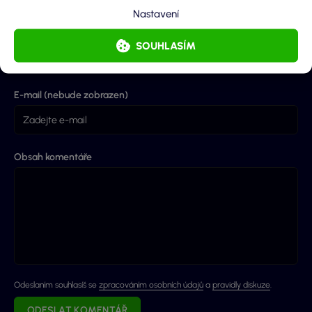
Přidej komentář
Nastavení
Jméno
SOUHLASÍM
E-mail (nebude zobrazen)
Obsah komentáře
Odeslaním souhlasíš se
zpracováním osobních údajů
a
pravidly diskuze
.
ODESLAT KOMENTÁŘ