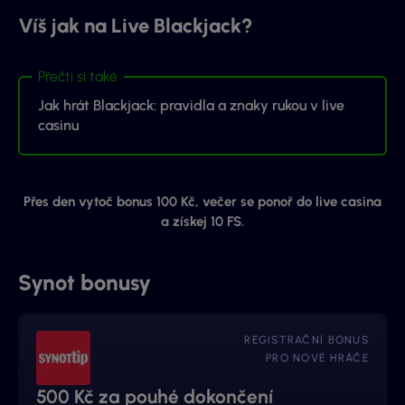
Víš jak na Live Blackjack?
Přečti si také
Jak hrát Blackjack: pravidla a znaky rukou v live
casinu
Přes den vytoč bonus 100 Kč, večer se ponoř do live casina
a získej 10 FS.
Synot bonusy
REGISTRAČNÍ BONUS
PRO NOVÉ HRÁČE
500 Kč za pouhé dokončení