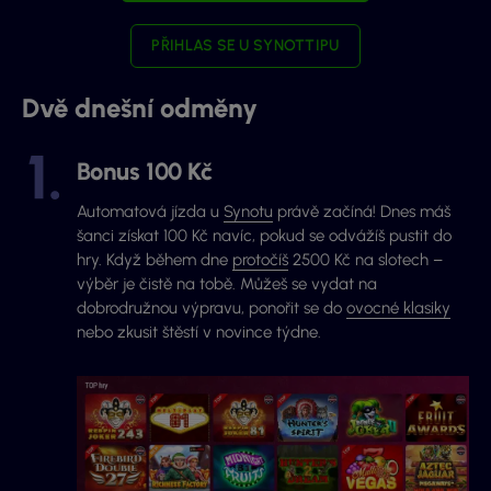
PŘIHLAS SE U SYNOTTIPU
Dvě dnešní odměny
Bonus 100 Kč
Automatová jízda u
Synotu
právě začíná! Dnes máš
šanci získat 100 Kč navíc, pokud se odvážíš pustit do
hry. Když během dne
protočíš
2500 Kč na slotech –
výběr je čistě na tobě. Můžeš se vydat na
dobrodružnou výpravu, ponořit se do
ovocné klasiky
nebo zkusit štěstí v novince týdne.