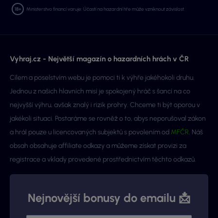
Ministerstvo financí varuje: Účastí na hazardní hře může vzniknout závislost.
Vyhraj.cz - Největší magazín o hazardních hrách v ČR
Cílem a poselstvím webu je pomoci ti k výhře jakéhokoli druhu.
Jednou z našich hlavních misí je spokojený hráč s šancí na co
nejvyšší výhru, avšak znalý i rizik prohry. Chceme ti být oporou v
jakékoli situaci. Postaráme se rovněž o to, abys neporušoval zákon
a hrál pouze u licencovaných subjektů s povolením od
MFČR
. Náš
obsah obsahuje affiliate odkazy a můžeme získat provizi za
registrace a vklady provedené prostřednictvím těchto odkazů.
Nejnovější bonusy do emailu 📩