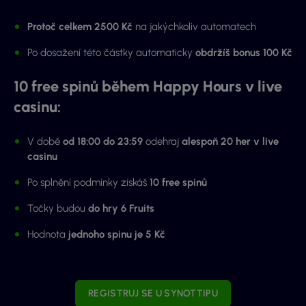
Protoč celkem 2500 Kč
na jakýchkoliv automatech
Po dosažení této částky automaticky
obdržíš bonus 100 Kč
10 free spinů během Happy Hours v live
casinu:
V době
od 18:00 do 23:59
odehraj
alespoň 20 her v live
casinu
Po splnění podmínky získáš
10 free spinů
Točky budou
do hry 6 Fruits
Hodnota
jednoho spinu je 5 Kč
REGISTRUJ SE U SYNOTTIPU