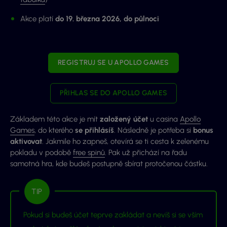
Akce platí
do 19. března 2026, do půlnoci
REGISTRUJ SE U APOLLO GAMES
PŘIHLAS SE DO APOLLO GAMES
Základem této akce je mít
založený účet
u casina
Apollo
Games
, do kterého
se přihlásíš
. Následně je potřeba si
bonus
aktivovat
. Jakmile ho zapneš, otevírá se ti cesta k zelenému
pokladu v podobě
free spinů
. Pak už přichází na řadu
samotná hra, kde budeš postupně sbírat protočenou částku.
Pokud si budeš účet teprve zakládat a nevíš si se vším