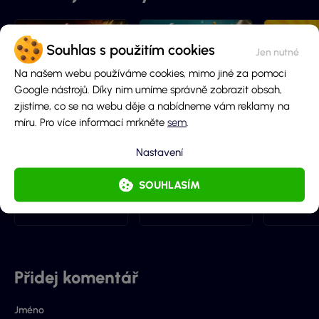
Souhlas s použitím cookies
Na našem webu používáme cookies, mimo jiné za pomoci
Google nástrojů. Díky nim umíme správně zobrazit obsah,
zjistíme, co se na webu děje a nabídneme vám reklamy na
Letní Lucky Boxy:
Jak by vypadal
Free spi
míru. Pro více informací mrkněte
sem
.
Každý den nový
tvůj rok s 365
bonusy 
bonus u
tisíci navíc?
SOBOTA 
Nastavení
LuckyBetu!
Aneb jak se mají
2026 (11
výherci Mini
SOUHLASÍM
Renty
Marťa
8.8.2026
Barbora
8.8.2026
Nikola
Přidej komentář
Jméno