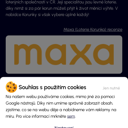
loterijních společností v ČR. Její specialitou jsou levné loterie,
díky nimž si za pár korun můžeš přijít k život měnící výhře. V
nabídce Korunky si však vybere úplně každý!
Maxa (Loterie Korunka) recenze
Souhlas s použitím cookies
Další losy od provozovatele
Na našem webu používáme cookies, mimo jiné za pomoci
Google nástrojů. Díky nim umíme správně zobrazit obsah,
zjistíme, co se na webu děje a nabídneme vám reklamy na
míru. Pro více informací mrkněte
sem
.
Nastavení