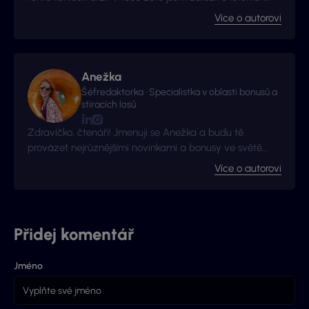
web Vyhraj.com, který jsem následně v roce 2017
Více o autorovi
prodal, avšak za podmínek, že budu moci stále
publikovat na téma loterií a stíracích losů. Nyní jste na
webu, který má s novými majitely nový kabát a
mnohem více informací.
Anežka
Šéfredaktorka · Specialistka v oblasti bonusů a
stíracích losů
Zdravíčko, čtenáři! Jmenuji se Anežka a budu tě
provázet nejrůznějšími novinkami a bonusy ve světě
hazardu!
Více o autorovi
Přidej komentář
Jméno