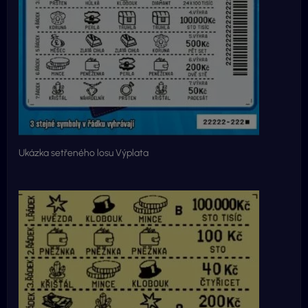
Ukázka setřeného losu Výplata