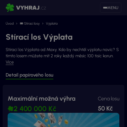
MENU
Úvod
🎟 Stírací losy
Výplata
Stírací los Výplata
Stírací los Výplata od Maxy. Kdo by nechtěl výplatu navíc? S
tímto losem můžete mít 2 roky každý měsíc 100 tisíc korun.
Více
Detail papírového losu
Maximální možná výhra
Cena losu
2 400 000 Kč
50 Kč