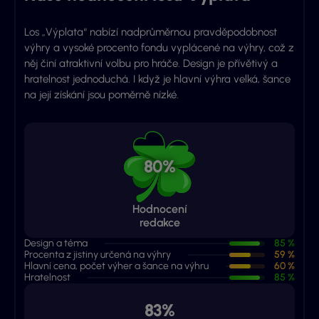
Los „Výplata“ nabízí nadprůměrnou pravděpodobnost
výhry a vysoké procento fondu vyplácené na výhry, což z
něj činí atraktivní volbu pro hráče. Design je přívětivý a
hratelnost jednoduchá. I když je hlavní výhra velká, šance
na její získání jsou poměrně nízké.
80%
Hodnocení
redakce
Design a téma
85 %
Procenta z jistiny určená na výhry
59 %
Hlavní cena, počet výher a šance na výhru
60 %
Hratelnost
85 %
83%