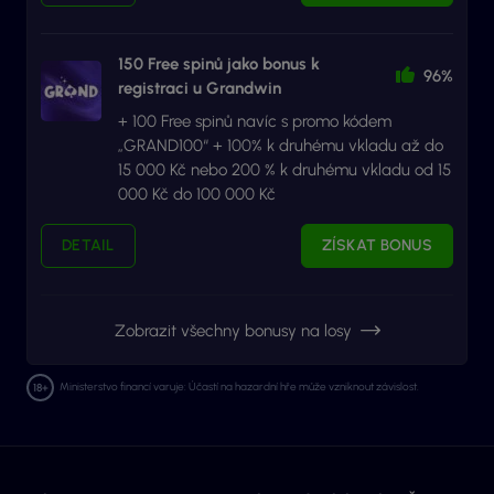
150 Free spinů jako bonus k
96%
registraci u Grandwin
+ 100 Free spinů navíc s promo kódem
„GRAND100“ + 100% k druhému vkladu až do
15 000 Kč nebo 200 % k druhému vkladu od 15
000 Kč do 100 000 Kč
DETAIL
ZÍSKAT BONUS
Zobrazit všechny bonusy na losy
Ministerstvo financí varuje: Účastí na hazardní hře může vzniknout závislost.