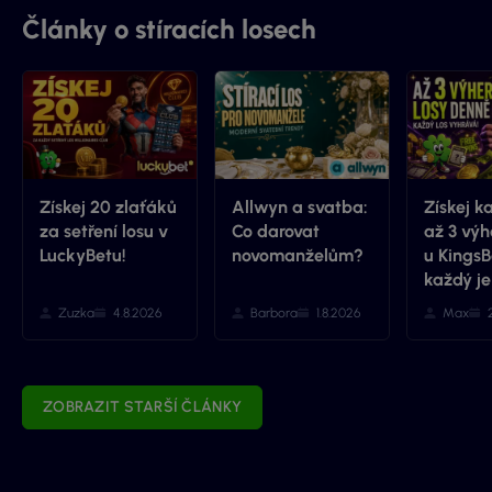
Články o stíracích losech
Získej 20 zlaťáků
Allwyn a svatba:
Získej k
za setření losu v
Co darovat
až 3 výh
LuckyBetu!
novomanželům?
u KingsB
každý je
Zuzka
4.8.2026
Barbora
1.8.2026
Max
ZOBRAZIT STARŠÍ ČLÁNKY