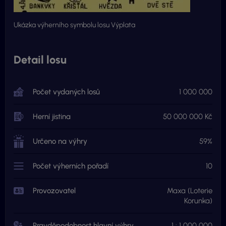
Ukázka výherního symbolu losu Výplata
Detail losu
Počet vydaných losů
1 000 000
Herní jistina
50 000 000 Kč
Určeno na výhry
59%
Počet výherních pořadí
10
Provozovatel
Maxa (Loterie
Korunka)
Pravděpodobnost hlavní výhry
1 : 1 000 000