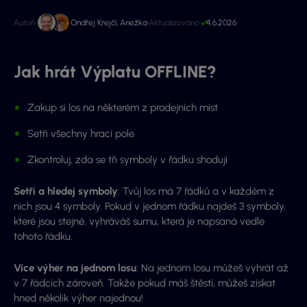
Autoři:
Ondřej Krejčí
,
Anežka
Aktualizováno:
4.6.2026
Jak hrát Výplatu OFFLINE?
Zakup si los na některém z prodejních míst
Setři všechny hrací pole
Zkontroluj, zda se tři symboly v řádku shodují
Setři a hledej symboly
: Tvůj los má 7 řádků a v každém z
nich jsou 4 symboly. Pokud v jednom řádku najdeš 3 symboly,
které jsou stejné, vyhráváš sumu, která je napsaná vedle
tohoto řádku.
Více výher na jednom losu
: Na jednom losu můžeš vyhrát až
v 7 řádcích zároveň. Takže pokud máš štěstí, můžeš získat
hned několik výher najednou!