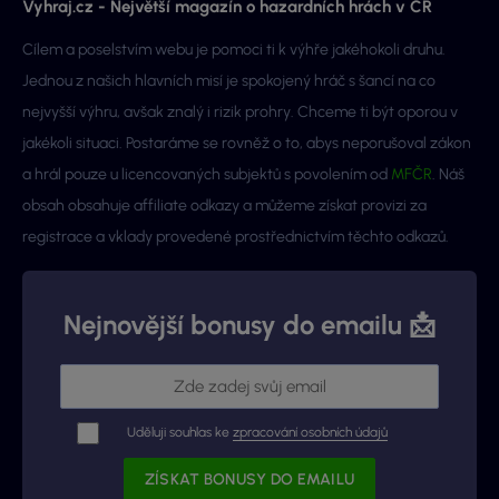
Vyhraj.cz - Největší magazín o hazardních hrách v ČR
Cílem a poselstvím webu je pomoci ti k výhře jakéhokoli druhu.
Jednou z našich hlavních misí je spokojený hráč s šancí na co
nejvyšší výhru, avšak znalý i rizik prohry. Chceme ti být oporou v
jakékoli situaci. Postaráme se rovněž o to, abys neporušoval zákon
a hrál pouze u licencovaných subjektů s povolením od
MFČR
. Náš
obsah obsahuje affiliate odkazy a můžeme získat provizi za
registrace a vklady provedené prostřednictvím těchto odkazů.
Nejnovější bonusy do emailu 📩
Uděluji souhlas ke
zpracování osobních údajů