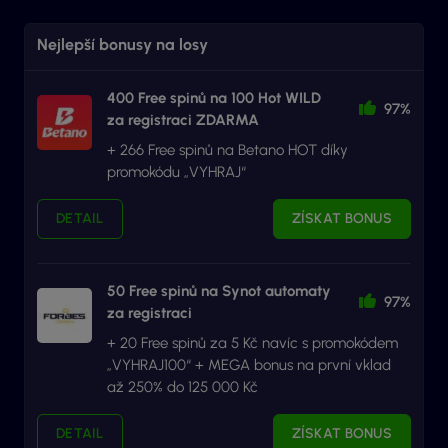
Nejlepší bonusy na losy
400 Free spinů na 100 Hot WILD
97%
za registraci ZDARMA
+ 266 Free spinů na Betano HOT díky
promokódu „VYHRAJ“
DETAIL
ZÍSKAT BONUS
50 Free spinů na Synot automaty
97%
za registraci
+ 20 Free spinů za 5 Kč navíc s promokódem
„VYHRAJ100“ + MEGA bonus na první vklad
až 250% do 125 000 Kč
DETAIL
ZÍSKAT BONUS