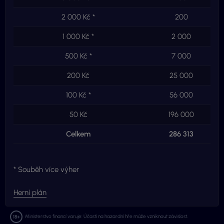
2 000 Kč *
200
1 000 Kč *
2 000
500 Kč *
7 000
200 Kč
25 000
100 Kč *
56 000
50 Kč
196 000
Celkem
286 313
* Souběh více výher
Herní plán
Ministerstvo financí varuje: Účastí na hazardní hře může vzniknout závislost.