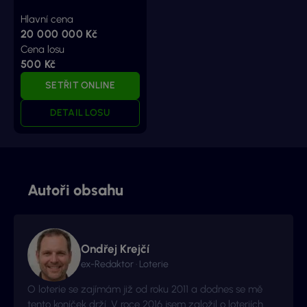
Hlavní cena
20 000 000 Kč
Cena losu
500 Kč
SETŘIT ONLINE
DETAIL LOSU
Autoři obsahu
Ondřej Krejčí
ex-Redaktor · Loterie
O loterie se zajímám již od roku 2011 a dodnes se mě
tento koníček drží. V roce 2016 jsem založil o loteriích