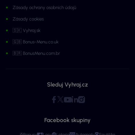
Zásady ochrany osobních údajů
Zásady cookies
🇸🇰 Vyhraj.sk
🇬🇧 Bonus-Menu.co.uk
🇧🇷 BonusMenu.com.br
Sleduj Vyhraj.cz
Facebook skupiny
Bonusy
Losy
Loterie
Automaty
Soutěže