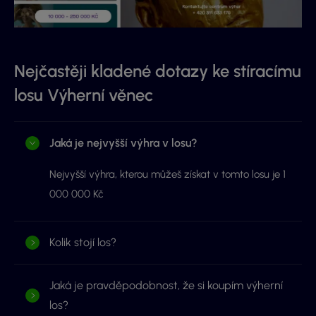
Nejčastěji kladené dotazy ke stíracímu
losu Výherní věnec
Jaká je nejvyšší výhra v losu?
Nejvyšší výhra, kterou můžeš získat v tomto losu je 1
000 000 Kč
Kolik stojí los?
Jaká je pravděpodobnost, že si koupím výherní
los?