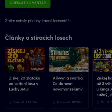
ODESLAT KOMENTÁŘ
Zatím nebyly přidány žádné komentáře.
Články o stíracích losech
Získej 20 zlaťáků
Allwyn a svatba:
Získej k
za setření losu v
Co darovat
až 3 výh
LuckyBetu!
novomanželům?
u KingsB
každý je
Zuzka
4.8.2026
Barbora
1.8.2026
Max