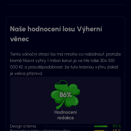
Naše hodnocení losu Výherní
věnec
Tento vánoční stírací los má mnoho co nabídnout, protože
kromě hlavní výhry 1 milion korun je ve hře také 30x 100
000 Kč a pravděpodobnost, že tuto krásnou výhru získáš
je velice příznivá.
86%
Hodnocení
redakce
Design a téma
90 %
Procenta z jistiny určená na výhry
68 %