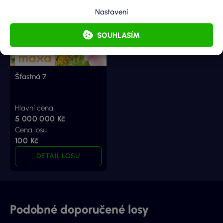
Nastavení
SOUHLASÍM
Šťastná 7
Hlavní cena
5 000 000 Kč
Cena losu
100 Kč
DETAIL LOSU
Podobné doporučené losy