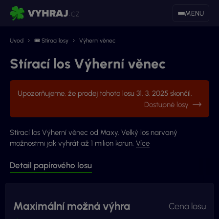
MENU
Úvod
🎟 Stírací losy
Výherní věnec
Stírací los Výherní věnec
Upozorňujeme, že prodej tohoto losu 31. 3. 2025 skončil.
Dostupné losy
Stírací los Výherní věnec od Maxy. Velký los narvaný
možnostmi jak vyhrát až 1 milion korun.
Více
Detail papírového losu
Maximální možná výhra
Cena losu