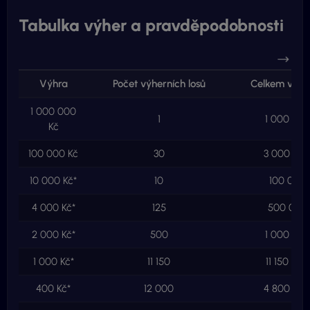
Tabulka výher a pravděpodobnosti
Výhra
Počet výherních losů
Celkem ve v
1 000 000
1
1 000 000
Kč
100 000 Kč
30
3 000 000
10 000 Kč*
10
100 000 
4 000 Kč*
125
500 000 
2 000 Kč*
500
1 000 000
1 000 Kč*
11 150
11 150 000
400 Kč*
12 000
4 800 000