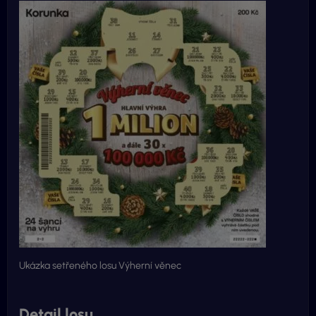
Ukázka setřeného losu Výherní věnec
Detail losu