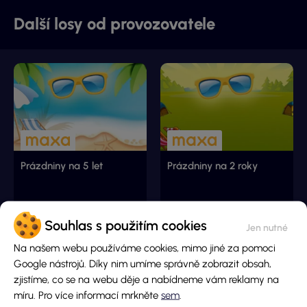
Další losy od provozovatele
Prázdniny na 5 let
Prázdniny na 2 roky
Hlavní cena
Hlavní cena
Souhlas s použitím cookies
12 000 000 Kč
2 400 000 Kč
Cena losu
Cena losu
Na našem webu používáme cookies, mimo jiné za pomoci
200 Kč
50 Kč
Google nástrojů. Díky nim umíme správně zobrazit obsah,
DETAIL LOSU
DETAIL LOSU
zjistíme, co se na webu děje a nabídneme vám reklamy na
míru. Pro více informací mrkněte
sem
.