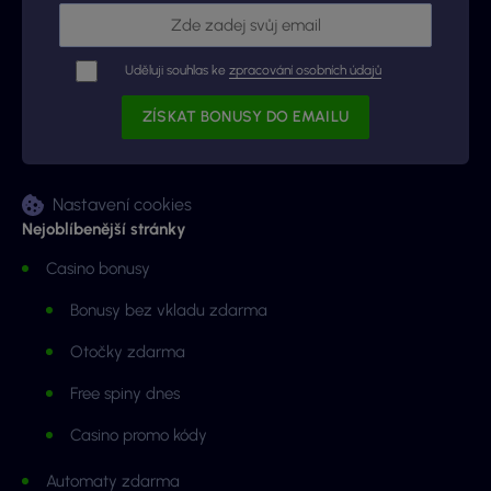
Uděluji souhlas ke
zpracování osobních údajů
Nastavení cookies
Nejoblíbenější stránky
Casino bonusy
Bonusy bez vkladu zdarma
Otočky zdarma
Free spiny dnes
Casino promo kódy
Automaty zdarma