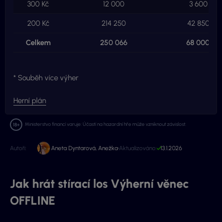
300 Kč
12 000
3 600 000
200 Kč
214 250
42 850 00
Celkem
250 066
68 000 00
* Souběh více výher
Herní plán
Ministerstvo financí varuje: Účastí na hazardní hře může vzniknout závislost.
Autoři:
Aneta Dyntarová
,
Anežka
Aktualizováno:
13.1.2026
Jak hrát stírací los Výherní věnec
OFFLINE