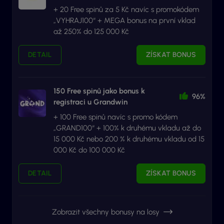
+ 20 Free spinů za 5 Kč navíc s promokódem
„VYHRAJ100“ + MEGA bonus na první vklad
až 250% do 125 000 Kč
DETAIL
ZÍSKAT BONUS
150 Free spinů jako bonus k
96%
registraci u Grandwin
+ 100 Free spinů navíc s promo kódem
„GRAND100“ + 100% k druhému vkladu až do
15 000 Kč nebo 200 % k druhému vkladu od 15
000 Kč do 100 000 Kč
DETAIL
ZÍSKAT BONUS
Zobrazit všechny bonusy na losy