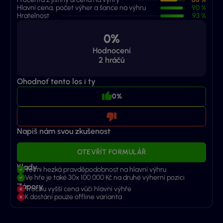
Hlavní cena, počet výher a šance na výhru
90 %
Hratelnost
93 %
0%
Hodnocení
2
hráčů
Ohodnoť tento los i ty
0%
Napiš nám svou zkušenost
OTEVŘÍT FORMULÁŘ
Klady
Velmi hezká pravděpodobnost na hlavní výhru
Ve hře je také 30x 100 000 Kč na druhé výherní pozici
Zápory
Trochu vyšší cena vůči hlavní výhře
K dostání pouze offline varianta