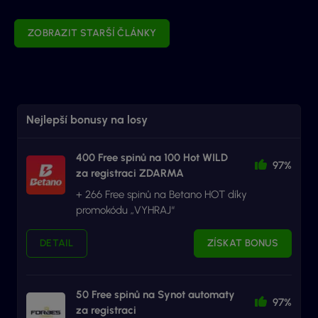
ZOBRAZIT STARŠÍ ČLÁNKY
Nejlepší bonusy na losy
400 Free spinů na 100 Hot WILD
97%
za registraci ZDARMA
+ 266 Free spinů na Betano HOT díky
promokódu „VYHRAJ“
DETAIL
ZÍSKAT BONUS
50 Free spinů na Synot automaty
97%
za registraci