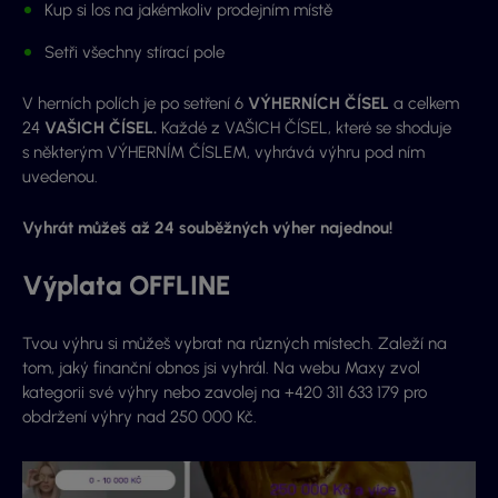
Kup si los na jakémkoliv prodejním místě
Setři všechny stírací pole
V herních polích je po setření 6
VÝHERNÍCH ČÍSEL
a celkem
24
VAŠICH ČÍSEL.
Každé z VAŠICH ČÍSEL, které se shoduje
s některým VÝHERNÍM ČÍSLEM, vyhrává výhru pod ním
uvedenou.
Vyhrát můžeš až 24 souběžných výher najednou!
Výplata OFFLINE
Tvou výhru si můžeš vybrat na různých místech. Zaleží na
tom, jaký finanční obnos jsi vyhrál. Na webu Maxy zvol
kategorii své výhry nebo zavolej na +420 311 633 179 pro
obdržení výhry nad 250 000 Kč.