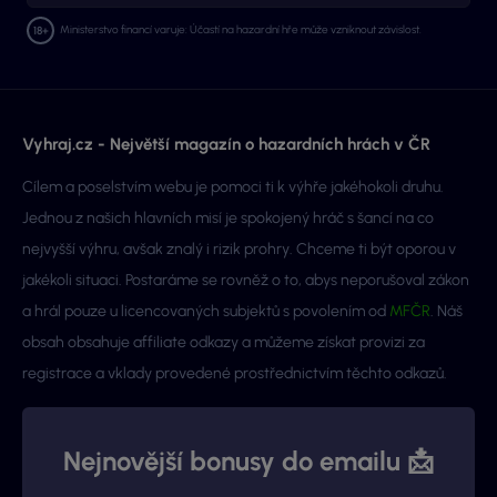
Ministerstvo financí varuje: Účastí na hazardní hře může vzniknout závislost.
Vyhraj.cz - Největší magazín o hazardních hrách v ČR
Cílem a poselstvím webu je pomoci ti k výhře jakéhokoli druhu.
Jednou z našich hlavních misí je spokojený hráč s šancí na co
nejvyšší výhru, avšak znalý i rizik prohry. Chceme ti být oporou v
jakékoli situaci. Postaráme se rovněž o to, abys neporušoval zákon
a hrál pouze u licencovaných subjektů s povolením od
MFČR
. Náš
obsah obsahuje affiliate odkazy a můžeme získat provizi za
registrace a vklady provedené prostřednictvím těchto odkazů.
Nejnovější bonusy do emailu 📩