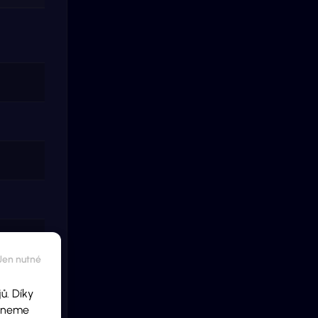
ů. Díky
ídneme