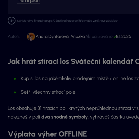
Herní plán
Ministerstvo financí varuje: Účastí na hazardní hře může vzniknout závislost.
Autoři:
Aneta Dyntarová
,
Anežka
Aktualizováno:
8.1.2026
Jak hrát stírací los Sváteční kalendář
Kup si los na jakémkoliv prodejním místě / online los za
Setři všechny stírací pole
Los obsahuje 31 hracích polí krytých neprůhlednou stírací vr
nalezneš v poli
dva shodné symboly
, vyhráváš částku uvede
Výplata výher OFFLINE