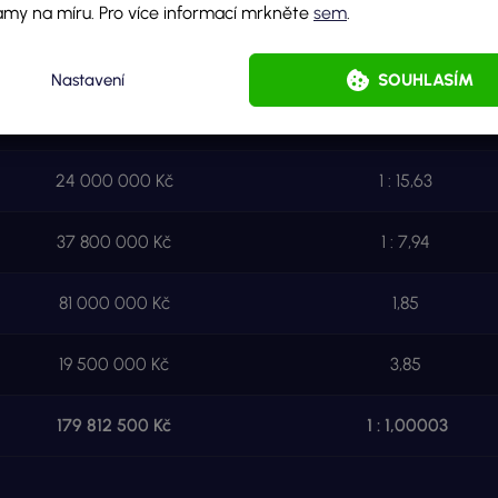
amy na míru. Pro více informací mrkněte
sem
.
2 254 500 Kč
1 : 500
Nastavení
SOUHLASÍM
4 000 000 Kč
1 : 187,55
24 000 000 Kč
1 : 15,63
37 800 000 Kč
1 : 7,94
81 000 000 Kč
1,85
19 500 000 Kč
3,85
179 812 500 Kč
1 : 1,00003