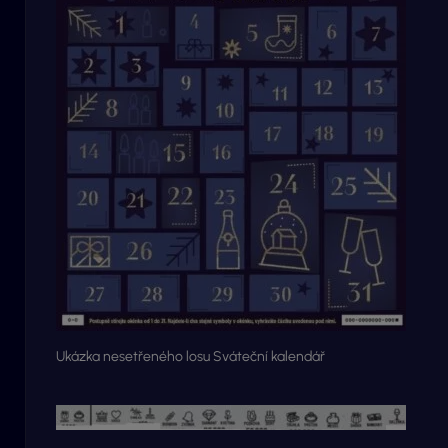
Ukázka nesetřeného losu Sváteční kalendář