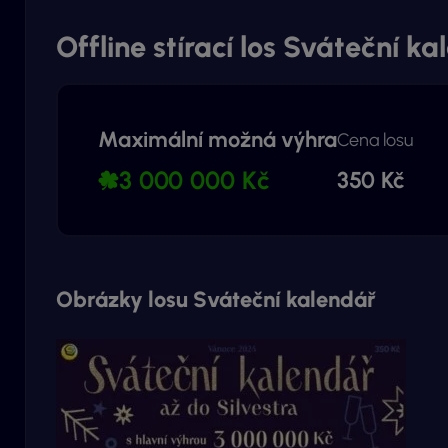
Offline stírací los Sváteční k
Maximální možná výhra
Cena losu
3 000 000 Kč
350 Kč
Obrázky losu Sváteční kalendář