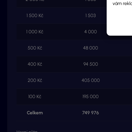
vám rekl
1 500 Kč
1 503
1 000 Kč
4 000
500 Kč
48 000
400 Kč
94 500
200 Kč
405 000
100 Kč
195 000
Celkem
749 976