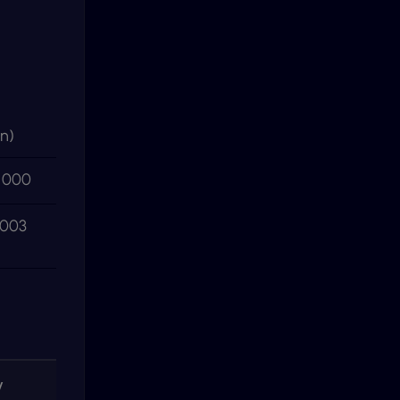
n)
0 000
00003
y