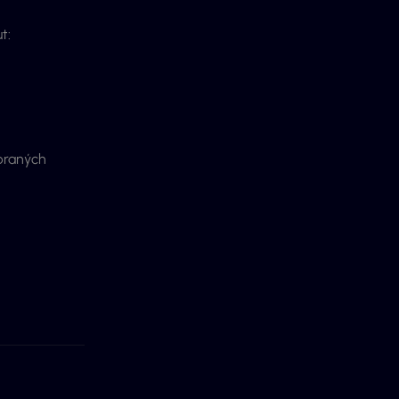
t:
braných