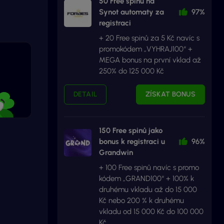
50 Free spinů na
Synot automaty za
97%
registraci
+ 20 Free spinů za 5 Kč navíc s
promokódem „VYHRAJ100“ +
MEGA bonus na první vklad až
250% do 125 000 Kč
DETAIL
ZÍSKAT BONUS
150 Free spinů jako
bonus k registraci u
96%
Grandwin
+ 100 Free spinů navíc s promo
kódem „GRAND100“ + 100% k
druhému vkladu až do 15 000
Kč nebo 200 % k druhému
vkladu od 15 000 Kč do 100 000
Kč