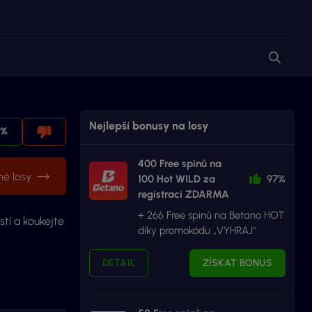
Nejlepší bonusy na losy
7%
400 Free spinů na
é losy
100 Hot WILD za
97%
registraci ZDARMA
+ 266 Free spinů na Betano HOT
stí a koukejte
díky promokódu „VYHRAJ“
DETAIL
ZÍSKAT BONUS