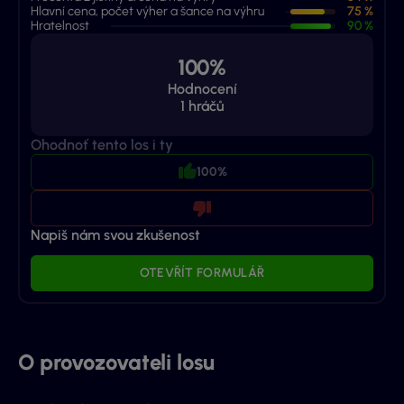
Hlavní cena, počet výher a šance na výhru
75 %
Hratelnost
90 %
100%
Hodnocení
1
hráčů
Ohodnoť tento los i ty
100%
Napiš nám svou zkušenost
OTEVŘÍT FORMULÁŘ
O provozovateli losu