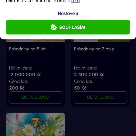
míru. Pro více informací mrkněte
sem
.
Nastavení
SOUHLASÍM
Prázdniny na 5 let
Prázdniny na 2 roky
Hlavní cena
Hlavní cena
12 000 000 Kč
2 400 000 Kč
Cena losu
Cena losu
200 Kč
50 Kč
DETAIL LOSU
DETAIL LOSU