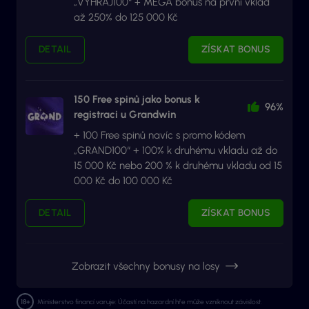
„VYHRAJ100“ + MEGA bonus na první vklad
až 250% do 125 000 Kč
DETAIL
ZÍSKAT BONUS
150 Free spinů jako bonus k
96%
registraci u Grandwin
+ 100 Free spinů navíc s promo kódem
„GRAND100“ + 100% k druhému vkladu až do
15 000 Kč nebo 200 % k druhému vkladu od 15
000 Kč do 100 000 Kč
DETAIL
ZÍSKAT BONUS
Zobrazit všechny bonusy na losy
Ministerstvo financí varuje: Účastí na hazardní hře může vzniknout závislost.