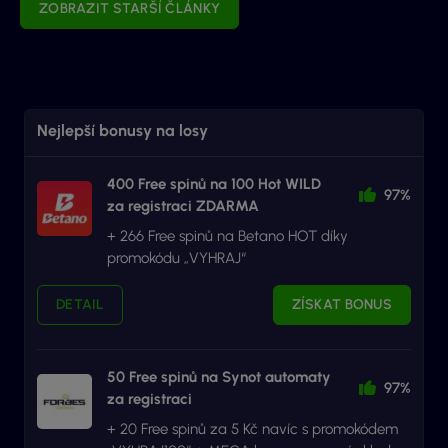
ZOBRAZIT STARŠÍ ČLÁNKY
Nejlepší bonusy na losy
400 Free spinů na 100 Hot WILD
97%
za registraci ZDARMA
+ 266 Free spinů na Betano HOT díky
promokódu „VYHRAJ“
DETAIL
ZÍSKAT BONUS
50 Free spinů na Synot automaty
97%
za registraci
+ 20 Free spinů za 5 Kč navíc s promokódem