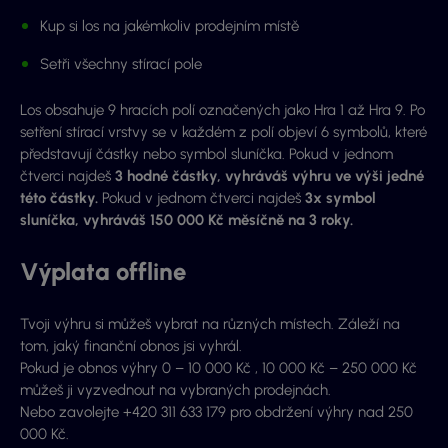
Kup si los na jakémkoliv prodejním místě
Setři všechny stírací pole
Los obsahuje 9 hracích polí označených jako Hra 1 až Hra 9. Po
setření stírací vrstvy se v každém z polí objeví 6 symbolů, které
představují částky nebo symbol sluníčka. Pokud v jednom
čtverci najdeš
3 hodné částky, vyhráváš výhru ve výši jedné
této částky.
Pokud v jednom čtverci najdeš
3x symbol
sluníčka, vyhráváš 150 000 Kč měsíčně na 3 roky.
Výplata offline
Tvoji výhru si můžeš vybrat na různých místech. Záleží na
tom, jaký finanční obnos jsi vyhrál.
Pokud je obnos výhry 0 – 10 000 Kč , 10 000 Kč – 250 000 Kč
můžeš ji vyzvednout na vybraných prodejnách.
Nebo zavolejte +420 311 633 179 pro obdržení výhry nad 250
000 Kč.