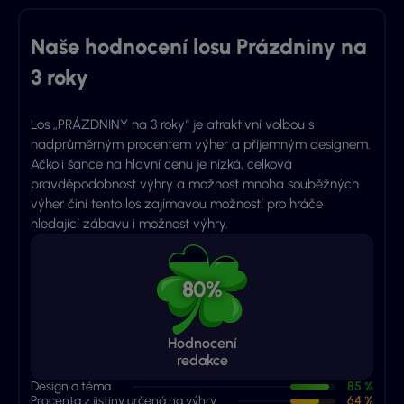
Naše hodnocení losu Prázdniny na
3 roky
Los „PRÁZDNINY na 3 roky“ je atraktivní volbou s
nadprůměrným procentem výher a příjemným designem.
Ačkoli šance na hlavní cenu je nízká, celková
pravděpodobnost výhry a možnost mnoha souběžných
výher činí tento los zajímavou možností pro hráče
hledající zábavu i možnost výhry.
80%
Hodnocení
redakce
Design a téma
85 %
Procenta z jistiny určená na výhry
64 %