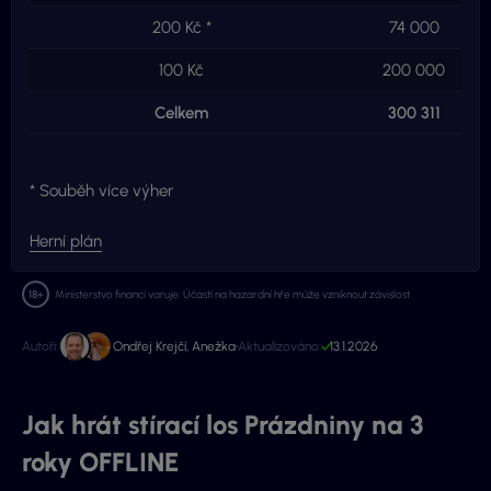
200 Kč *
74 000
100 Kč
200 000
Celkem
300 311
* Souběh více výher
Herní plán
Ministerstvo financí varuje: Účastí na hazardní hře může vzniknout závislost.
Autoři:
Ondřej Krejčí
,
Anežka
Aktualizováno:
13.1.2026
Jak hrát stírací los Prázdniny na 3
roky OFFLINE