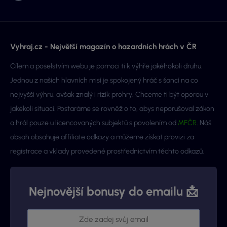
Vyhraj.cz - Největší magazín o hazardních hrách v ČR
Cílem a poselstvím webu je pomoci ti k výhře jakéhokoli druhu.
Jednou z našich hlavních misí je spokojený hráč s šancí na co
nejvyšší výhru, avšak znalý i rizik prohry. Chceme ti být oporou v
jakékoli situaci. Postaráme se rovněž o to, abys neporušoval zákon
a hrál pouze u licencovaných subjektů s povolením od
MFČR
. Náš
obsah obsahuje affiliate odkazy a můžeme získat provizi za
registrace a vklady provedené prostřednictvím těchto odkazů.
Nejnovější bonusy do emailu 📩