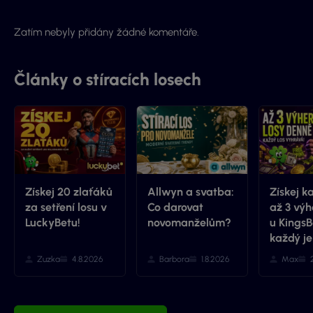
Zatím nebyly přidány žádné komentáře.
Články o stíracích losech
Získej 20 zlaťáků
Allwyn a svatba:
Získej k
za setření losu v
Co darovat
až 3 výh
LuckyBetu!
novomanželům?
u KingsB
každý je
Zuzka
4.8.2026
Barbora
1.8.2026
Max