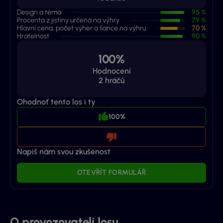
Design a téma
95 %
Procenta z jistiny určená na výhry
79 %
Hlavní cena, počet výher a šance na výhru
70 %
Hratelnost
90 %
100%
Hodnocení
2
hráčů
Ohodnoť tento los i ty
100%
Napiš nám svou zkušenost
OTEVŘÍT FORMULÁŘ
O provozovateli losu