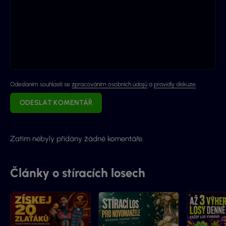
Odeslaním souhlasíš se
zpracováním osobních údajů
a
pravidly diskuze
.
ODESLAT KOMENTÁŘ
Zatím nebyly přidány žádné komentáře.
Články o stíracích losech