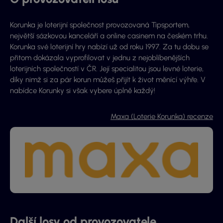
Korunka je loterijní společnost provozovaná Tipsportem,
největší sázkovou kanceláří a online casinem na českém trhu.
Korunka své loterijní hry nabízí už od roku 1997. Za tu dobu se
přitom dokázala vyprofilovat v jednu z nejoblíbenějších
loterijních společností v ČR. Její specialitou jsou levné loterie,
díky nimž si za pár korun můžeš přijít k život měnící výhře. V
nabídce Korunky si však vybere úplně každý!
Maxa (Loterie Korunka) recenze
Další losy od provozovatele