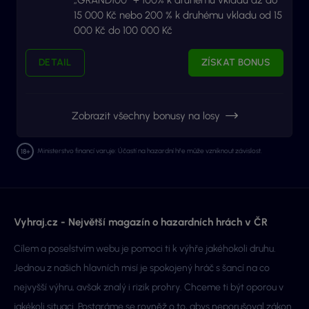
15 000 Kč nebo 200 % k druhému vkladu od 15
000 Kč do 100 000 Kč
DETAIL
ZÍSKAT BONUS
Zobrazit všechny bonusy na losy
Ministerstvo financí varuje: Účastí na hazardní hře může vzniknout závislost.
Vyhraj.cz - Největší magazín o hazardních hrách v ČR
Cílem a poselstvím webu je pomoci ti k výhře jakéhokoli druhu.
Jednou z našich hlavních misí je spokojený hráč s šancí na co
nejvyšší výhru, avšak znalý i rizik prohry. Chceme ti být oporou v
jakékoli situaci. Postaráme se rovněž o to, abys neporušoval zákon