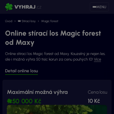
MENU
Úvod
🎟 Stírací losy
Magic forest
Online stírací los Magic forest
od Maxy
Online stírací los Magic forest od Maxy. Kouzelný je nejen les,
ale i možná výhra 50 tisíc korun za cenu pouhých 10!
Více
Detail online losu
Maximální možná výhra
Cena losu
50 000 Kč
10 Kč