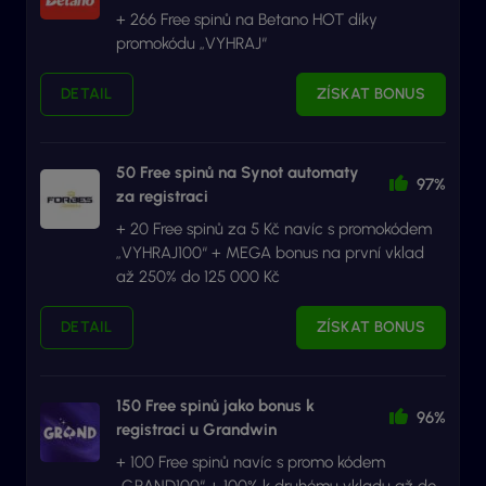
+ 266 Free spinů na Betano HOT díky
promokódu „VYHRAJ“
DETAIL
ZÍSKAT BONUS
50 Free spinů na Synot automaty
97%
za registraci
+ 20 Free spinů za 5 Kč navíc s promokódem
„VYHRAJ100“ + MEGA bonus na první vklad
až 250% do 125 000 Kč
DETAIL
ZÍSKAT BONUS
150 Free spinů jako bonus k
96%
registraci u Grandwin
+ 100 Free spinů navíc s promo kódem
„GRAND100“ + 100% k druhému vkladu až do