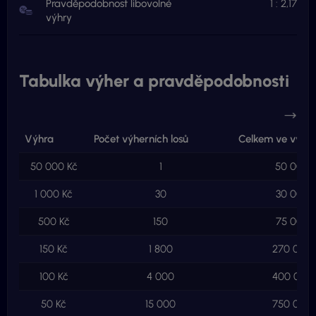
Pravděpodobnost libovolné
1 : 2,17
výhry
Tabulka výher a pravděpodobnosti
Výhra
Počet výherních losů
Celkem ve výhr
50 000 Kč
1
50 000 
1 000 Kč
30
30 000 
500 Kč
150
75 000 
150 Kč
1 800
270 000 
100 Kč
4 000
400 000 
50 Kč
15 000
750 000 