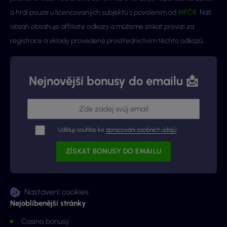
a hrál pouze u licencovaných subjektů s povolením od
MFČR
. Náš
obsah obsahuje affiliate odkazy a můžeme získat provizi za
registrace a vklady provedené prostřednictvím těchto odkazů.
Nejnovější bonusy do emailu 📩
Uděluji souhlas ke
zpracování osobních údajů
Nastavení cookies
Nejoblíbenější stránky
Casino bonusy