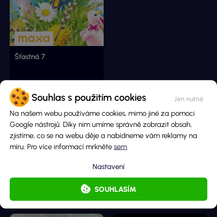
Šťastná 7
Hlavní cena
Souhlas s použitím cookies
5 000 000 Kč
Cena losu
Na našem webu používáme cookies, mimo jiné za pomoci
100 Kč
Google nástrojů. Díky nim umíme správně zobrazit obsah,
DETAIL LOSU
zjistíme, co se na webu děje a nabídneme vám reklamy na
míru. Pro více informací mrkněte
sem
.
Nastavení
Podobné doporučené losy
SOUHLASÍM