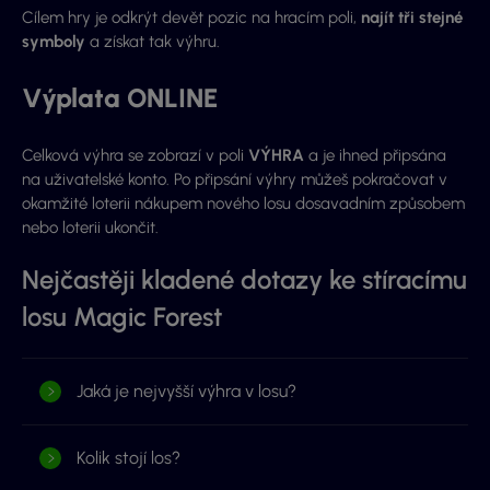
Cílem hry je odkrýt devět pozic na hracím poli,
najít tři stejné
symboly
a získat tak výhru.
Výplata ONLINE
Celková výhra se zobrazí v poli
VÝHRA
a je ihned připsána
na uživatelské konto. Po připsání výhry můžeš pokračovat v
okamžité loterii nákupem nového losu dosavadním způsobem
nebo loterii ukončit.
Nejčastěji kladené dotazy ke stíracímu
losu Magic Forest
Jaká je nejvyšší výhra v losu?
Kolik stojí los?