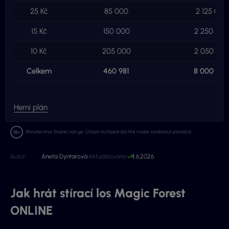
25 Kč
85 000
2 125 000
15 Kč
150 000
2 250 000
10 Kč
205 000
2 050 000
Celkem
460 981
8 000 000
Herní plán
Ministerstvo financí varuje: Účastí na hazardní hře může vzniknout závislost.
Autor:
Aneta Dyntarová
Aktualizováno:
4.6.2026
Jak hrát stírací los Magic Forest
ONLINE