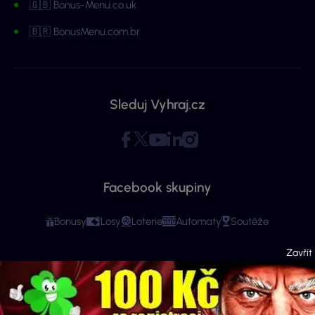
🇬🇧 Bonus-Menu.co.uk
🇧🇷 BonusMenu.com.br
Sleduj Vyhraj.cz
Facebook skupiny
Bonusy
Losy
Loterie
Automaty
Soutěže
Copyright © 2026 - Všechna práva vyhrazena. Vyhraj.cz | Ministerstvo financí
varuje: Účastí na hazardní hře může vzniknout závislost! Stránky mají čistě
informační charakter. Veškeré informace se týkají osob starších 18 let.