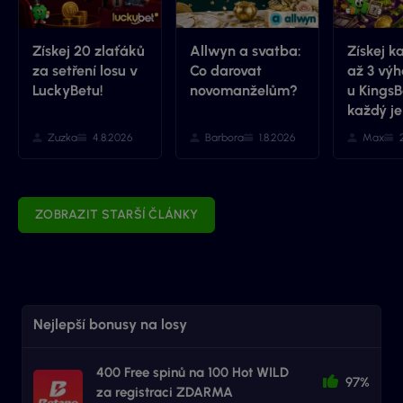
Získej 20 zlaťáků
Allwyn a svatba:
Získej k
za setření losu v
Co darovat
až 3 výh
LuckyBetu!
novomanželům?
u KingsB
každý je
Zuzka
4.8.2026
Barbora
1.8.2026
Max
ZOBRAZIT STARŠÍ ČLÁNKY
Nejlepší bonusy na losy
400 Free spinů na 100 Hot WILD
97%
za registraci ZDARMA