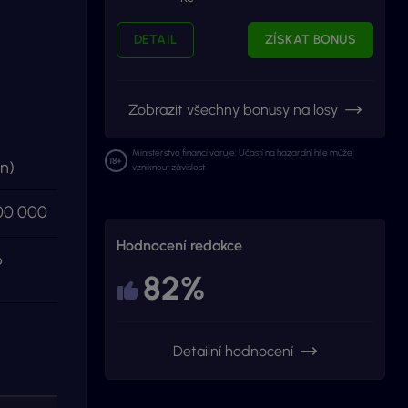
DETAIL
ZÍSKAT BONUS
Zobrazit všechny bonusy na losy
Ministerstvo financí varuje: Účastí na hazardní hře může
n)
vzniknout závislost.
000 000
Hodnocení redakce
6
82%
Detailní hodnocení