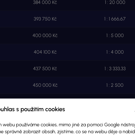
384 000 Kč
1 : 20 000
393 750 Kč
1 : 1 666,67
400 000 Kč
1 : 5 000
404 100 Kč
1 : 4 000
437 500 Kč
1 : 3 333,33
450 000 Kč
1 : 2 500
715 000 Kč
1 : 2 000
uhlas s použitím cookies
281 250 Kč
1 : 2 500
 webu používáme cookies, mimo jiné za pomoci Google nástroj
e správně zobrazit obsah, zjistíme, co se na webu děje a nab
300 000 Kč
1 : 2 500