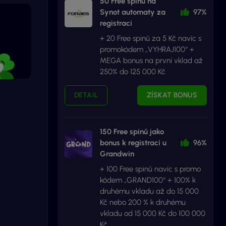
50 Free spinů na
Synot automaty za
97%
registraci
+ 20 Free spinů za 5 Kč navíc s
promokódem „VYHRAJ100“ +
MEGA bonus na první vklad až
250% do 125 000 Kč
DETAIL
ZÍSKAT BONUS
150 Free spinů jako
bonus k registraci u
96%
Grandwin
+ 100 Free spinů navíc s promo
kódem „GRAND100“ + 100% k
druhému vkladu až do 15 000
Kč nebo 200 % k druhému
vkladu od 15 000 Kč do 100 000
Kč