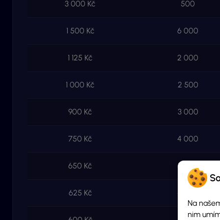
3 000 Kč
500
1 500 Kč
6 000
1 125 Kč
2 000
1 000 Kč
2 500
900 Kč
3 000
750 Kč
4 000
650 Kč
5 000
So
625 Kč
4 000
Na našem
nim umím
600 Kč
4 000