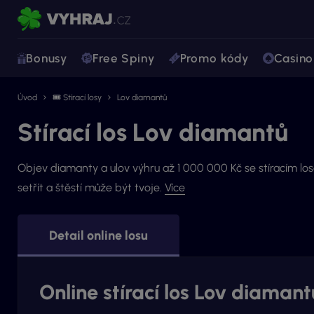
Bonusy
Free Spiny
Promo kódy
Casino
Úvod
🎟 Stírací losy
Lov diamantů
Stírací los Lov diamantů
Objev diamanty a ulov výhru až 1 000 000 Kč se stíracím lo
setřít a štěstí může být tvoje.
Více
Detail online losu
Online stírací los Lov diamant