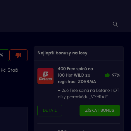
Nejlepší bonusy na losy
0%
400 Free spinů na
Kč! Stačí
100 Hot WILD za
97%
registraci ZDARMA
+ 266 Free spinů na Betano HOT
díky promokódu „VYHRAJ“
DETAIL
ZÍSKAT BONUS