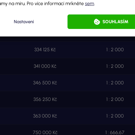
amy na míru. Pro více informací mrkněte
sem
.
302 500 Kč
1 :
2 000
Nastavení
SOUHLASÍM
325 000 Kč
1 : 2 000
334 125 Kč
1 : 2 000
341 000 Kč
1 : 2 000
346 500 Kč
1 : 2 000
356 250 Kč
1 : 2 000
363 000 Kč
1 : 2 000
750 000 Kč
1 : 666,67