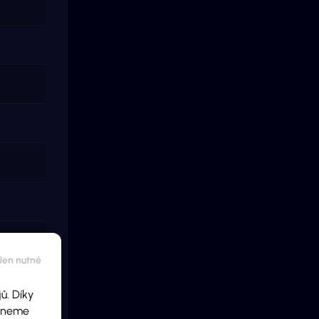
ů. Díky
ídneme