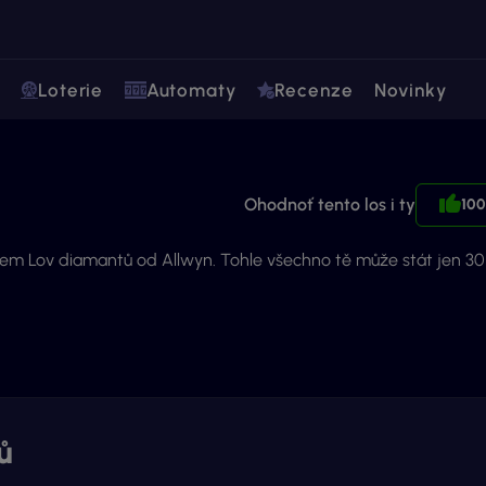
Loterie
Automaty
Recenze
Novinky
Ohodnoť tento los i ty
10
sem Lov diamantů od Allwyn. Tohle všechno tě může stát jen 30 
ů