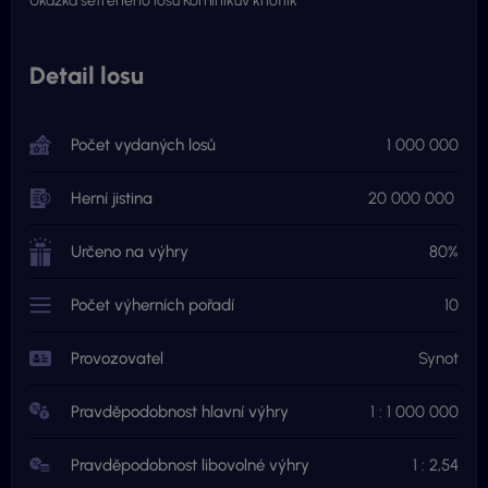
Ukázka setřeného losu Kominíkův knoflík
Detail losu
Počet vydaných losů
1 000 000
Herní jistina
20 000 000
Určeno na výhry
80%
Počet výherních pořadí
10
Provozovatel
Synot
Pravděpodobnost hlavní výhry
1 : 1 000 000
Pravděpodobnost libovolné výhry
1 : 2,54