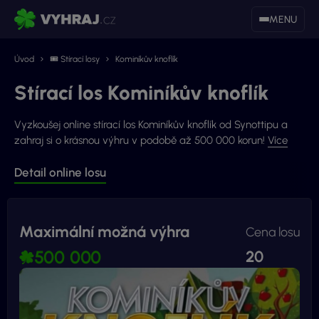
MENU
Úvod
🎟 Stírací losy
Kominíkův knoflík
Stírací los Kominíkův knoflík
Vyzkoušej online stírací los Kominíkův knoflík od Synottipu a
zahraj si o krásnou výhru v podobě až 500 000 korun!
Více
Detail online losu
Maximální možná výhra
Cena losu
500 000
20