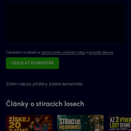
Odeslaním souhlasíš se
zpracováním osobních údajů
a
pravidly diskuze
.
ODESLAT KOMENTÁŘ
Zatím nebyly přidány žádné komentáře.
Články o stíracích losech