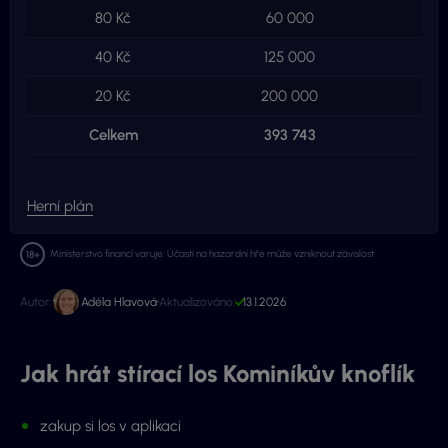
80 Kč
60 000
4 
40 Kč
125 000
5 
20 Kč
200 000
2 
Celkem
393 743
16 
Herní plán
Ministerstvo financí varuje: Účastí na hazardní hře může vzniknout závislost.
Autor:
Adéla Hlavová
Aktualizováno:
13.1.2026
Jak hrát stírací los Kominíkův knoflík
zakup si los v aplikaci