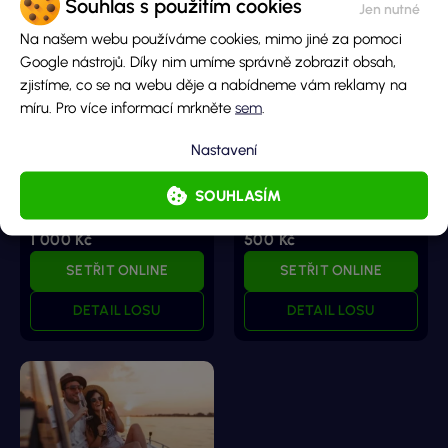
Souhlas s použitím cookies
Na našem webu používáme cookies, mimo jiné za pomoci
Google nástrojů. Díky nim umíme správně zobrazit obsah,
zjistíme, co se na webu děje a nabídneme vám reklamy na
míru. Pro více informací mrkněte
sem
.
100x více
50x Více
Nastavení
Hlavní cena
Hlavní cena
50 000 000 Kč
20 000 000 Kč
SOUHLASÍM
Cena losu
Cena losu
1 000 Kč
500 Kč
SETŘIT ONLINE
SETŘIT ONLINE
DETAIL LOSU
DETAIL LOSU