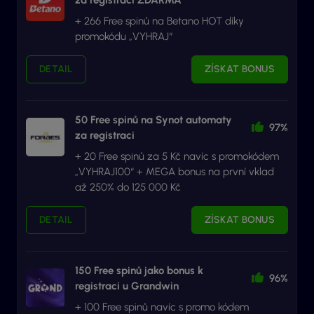
+ 266 Free spinů na Betano HOT díky
promokódu „VYHRAJ“
DETAIL
ZÍSKAT BONUS
50 Free spinů na Synot automaty
97%
za registraci
+ 20 Free spinů za 5 Kč navíc s promokódem
„VYHRAJ100“ + MEGA bonus na první vklad
až 250% do 125 000 Kč
DETAIL
ZÍSKAT BONUS
150 Free spinů jako bonus k
96%
registraci u Grandwin
+ 100 Free spinů navíc s promo kódem