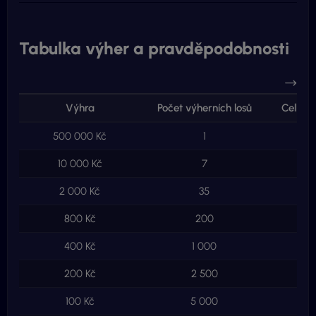
Tabulka výher a pravděpodobnosti
Výhra
Počet výherních losů
Celkem
500 000 Kč
1
5
10 000 Kč
7
7
2 000 Kč
35
7
800 Kč
200
1
400 Kč
1 000
4
200 Kč
2 500
5
100 Kč
5 000
5