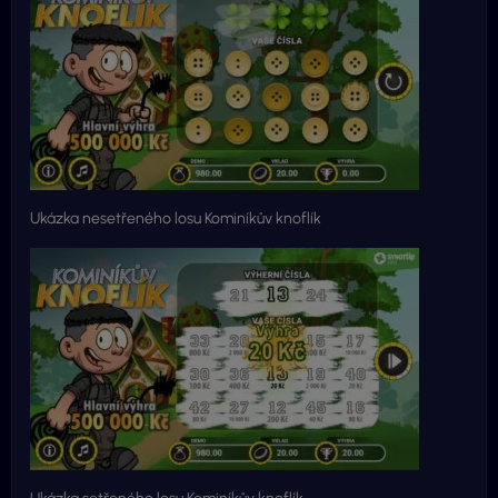
Ukázka nesetřeného losu Kominíkův knoflík