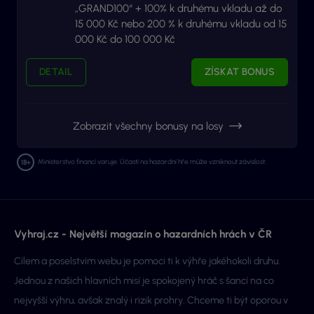
„GRAND100“ + 100% k druhému vkladu až do
15 000 Kč nebo 200 % k druhému vkladu od 15
000 Kč do 100 000 Kč
DETAIL
ZÍSKAT BONUS
Zobrazit všechny bonusy na losy
Ministerstvo financí varuje: Účastí na hazardní hře může vzniknout závislost.
Vyhraj.cz - Největší magazín o hazardních hrách v ČR
Cílem a poselstvím webu je pomoci ti k výhře jakéhokoli druhu.
Jednou z našich hlavních misí je spokojený hráč s šancí na co
nejvyšší výhru, avšak znalý i rizik prohry. Chceme ti být oporou v