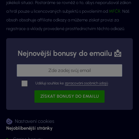
jakékoli situaci. Postaráme se rovněž o to, abys neporušoval zákon
a hrál pouze u licencovaných subjektů s povolením od
MFČR
. Náš
obsah obsahuje affiliate odkazy a můžeme získat provizi za
registrace a vklady provedené prostřednictvím těchto odkazů.
Nejnovější bonusy do emailu 📩
Uděluji souhlas ke
zpracování osobních údajů
Nastavení cookies
Nejoblíbenější stránky