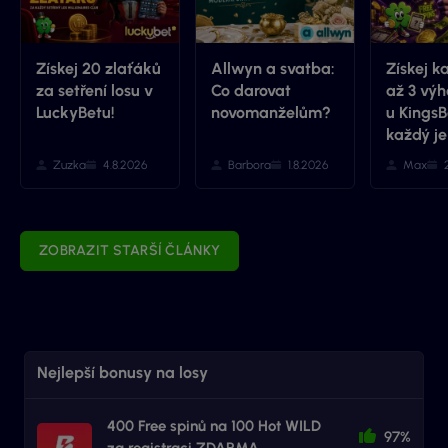
Získej 20 zlaťáků
Allwyn a svatba:
Získej k
za setření losu v
Co darovat
až 3 výh
LuckyBetu!
novomanželům?
u KingsB
každý je
Zuzka
4.8.2026
Barbora
1.8.2026
Max
ZOBRAZIT STARŠÍ ČLÁNKY
Nejlepší bonusy na losy
400 Free spinů na 100 Hot WILD
97%
za registraci ZDARMA