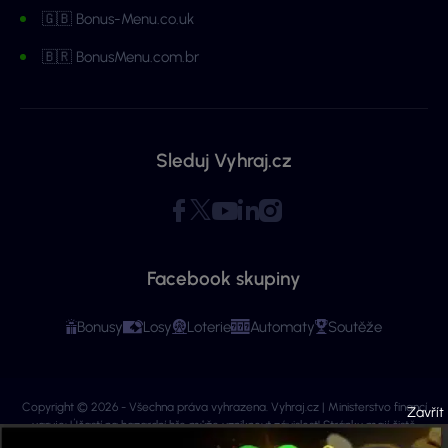
🇬🇧 Bonus-Menu.co.uk
🇧🇷 BonusMenu.com.br
Sleduj Vyhraj.cz
Facebook skupiny
Bonusy
Losy
Loterie
Automaty
Soutěže
Copyright © 2026 - Všechna práva vyhrazena. Vyhraj.cz | Ministerstvo financí
varuje: Účastí na hazardní hře může vzniknout závislost! Stránky mají čistě
informační charakter. Veškeré informace se týkají osob starších 18 let.