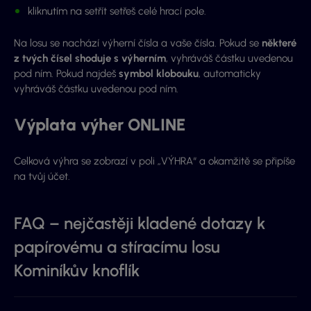
kliknutím na setřít setřeš celé hrací pole.
Na losu se nachází výherní čísla a vaše čísla. Pokud se
některé
z tvých čísel shoduje s výherním
, vyhráváš částku uvedenou
pod ním. Pokud najdeš
symbol klobouku
, automaticky
vyhráváš částku uvedenou pod ním.
Výplata výher ONLINE
Celková výhra se zobrazí v poli „VÝHRA“ a okamžitě se připíše
na tvůj účet.
FAQ – nejčastěji kladené dotazy k
papírovému a stíracímu losu
Kominíkův knoflík