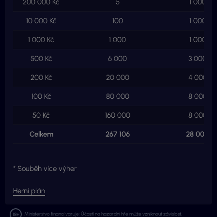
200 000 Kč
5
1 000 00
10 000 Kč
100
1 000 00
1 000 Kč
1 000
1 000 00
500 Kč
6 000
3 000 00
200 Kč
20 000
4 000 00
100 Kč
80 000
8 000 00
50 Kč
160 000
8 000 00
Celkem
267 106
28 000 0
* Souběh více výher
Herní plán
Ministerstvo financí varuje: Účastí na hazardní hře může vzniknout závislost.