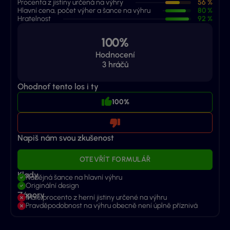
Procenta z jistiny určená na výhry
56 %
Hlavní cena, počet výher a šance na výhru
80 %
Hratelnost
92 %
100%
Hodnocení
3
hráčů
Ohodnoť tento los i ty
100%
Napiš nám svou zkušenost
OTEVŘÍT FORMULÁŘ
Klady
Nadějná šance na hlavní výhru
Originální design
Zápory
Malé procento z herní jistiny určené na výhru
Pravděpodobnost na výhru obecně není úplně příznivá