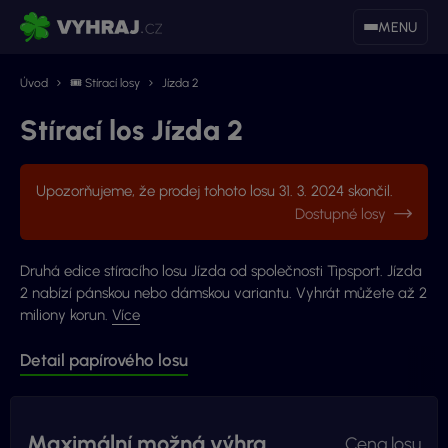
MENU
Úvod
🎟 Stírací losy
Jízda 2
Stírací los Jízda 2
Upozorňujeme, že prodej tohoto losu 31. 3. 2024 skončil.
Dostupné losy
Druhá edice stíracího losu Jízda od společnosti Tipsport. Jízda
2 nabízí pánskou nebo dámskou variantu. Vyhrát můžete až 2
miliony korun.
Více
Detail papírového losu
Maximální možná výhra
Cena losu