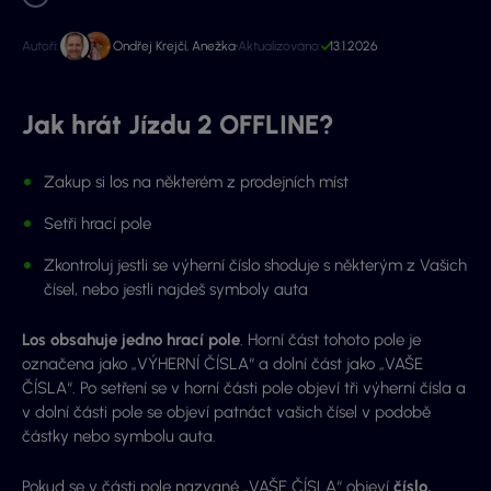
Autoři:
Ondřej Krejčí
,
Anežka
Aktualizováno:
13.1.2026
Jak hrát Jízdu 2 OFFLINE?
Zakup si los na některém z prodejních míst
Setři hrací pole
Zkontroluj jestli se výherní číslo shoduje s některým z Vašich
čísel, nebo jestli najdeš symboly auta
Los obsahuje jedno hrací pole
. Horní část tohoto pole je
označena jako „VÝHERNÍ ČÍSLA“ a dolní část jako „VAŠE
ČÍSLA“. Po setření se v horní části pole objeví tři výherní čísla a
v dolní části pole se objeví patnáct vašich čísel v podobě
částky nebo symbolu auta.
Pokud se v části pole nazvané „VAŠE ČÍSLA“ objeví
číslo,