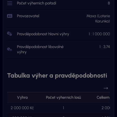
Počet výherních pořadí
8
Provozovatel
Maxa (Loterie
Korunka)
Pravděpodobnost hlavní výhry
1 : 1 000 000
Pravděpodobnost libovolné
1 : 3,74
výhry
Tabulka výher a pravděpodobnosti
Výhra
Počet výherních losů
Celkem ve 
2 000 000 Kč
1
2 000 00