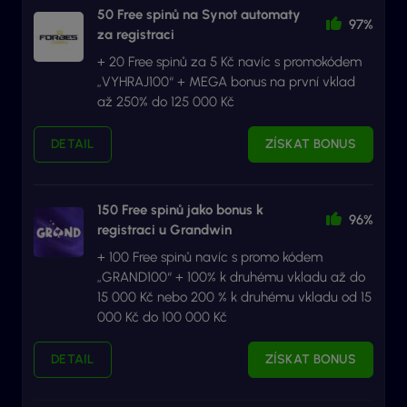
50 Free spinů na Synot automaty
97%
za registraci
+ 20 Free spinů za 5 Kč navíc s promokódem
„VYHRAJ100“ + MEGA bonus na první vklad
až 250% do 125 000 Kč
DETAIL
ZÍSKAT BONUS
150 Free spinů jako bonus k
96%
registraci u Grandwin
+ 100 Free spinů navíc s promo kódem
„GRAND100“ + 100% k druhému vkladu až do
15 000 Kč nebo 200 % k druhému vkladu od 15
000 Kč do 100 000 Kč
DETAIL
ZÍSKAT BONUS