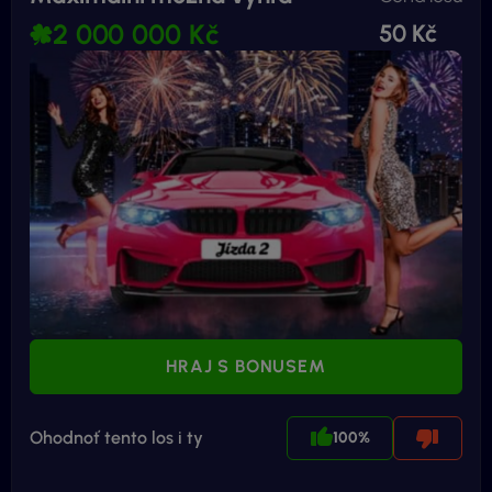
2 000 000 Kč
50 Kč
HRAJ S BONUSEM
Ohodnoť tento los i ty
100%