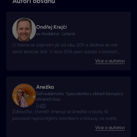
Autoři obsahu
Ondřej Krejčí
ex-Redaktor · Loterie
O loterie se zajímám již od roku 2011 a dodnes se mě
tento koníček drží. V roce 2016 jsem založil o loteriích
web Vyhraj.com, který jsem následně v roce 2017
Více o autorovi
prodal, avšak za podmínek, že budu moci stále
publikovat na téma loterií a stíracích losů. Nyní jste na
webu, který má s novými majitely nový kabát a
mnohem více informací.
Anežka
Šéfredaktorka · Specialistka v oblasti bonusů a
stíracích losů
Zdravíčko, čtenáři! Jmenuji se Anežka a budu tě
provázet nejrůznějšími novinkami a bonusy ve světě
hazardu!
Více o autorovi