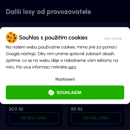
Další losy od provozovatele
Souhlas s použitím cookies
Na našem webu používáme cookies, mimo jiné za pomoci
Google nástrojů. Díky nim umíme správně zobrazit obsah,
zjistíme, co se na webu děje a nabídneme vám reklamy na
míru. Pro více informací mrkněte
sem
.
Prázdniny na 5 let
Prázdniny na 2 roky
Nastavení
Hlavní cena
Hlavní cena
SOUHLASÍM
12 000 000 Kč
2 400 000 Kč
Cena losu
Cena losu
200 Kč
50 Kč
DETAIL LOSU
DETAIL LOSU