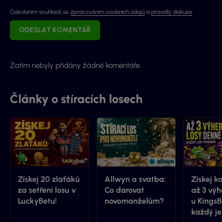
Odeslaním souhlasíš se
zpracováním osobních údajů
a
pravidly diskuze
.
ODESLAT KOMENTÁŘ
Zatím nebyly přidány žádné komentáře.
Články o stíracích losech
Získej 20 zlaťáků
Allwyn a svatba:
Získej k
za setření losu v
Co darovat
až 3 výh
LuckyBetu!
novomanželům?
u KingsB
každý je