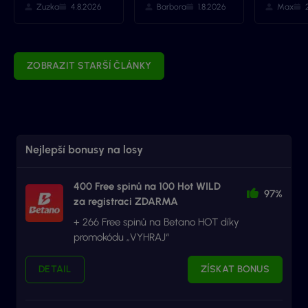
Zuzka
4.8.2026
Barbora
1.8.2026
Max
ZOBRAZIT STARŠÍ ČLÁNKY
Nejlepší bonusy na losy
400 Free spinů na 100 Hot WILD
97%
za registraci ZDARMA
+ 266 Free spinů na Betano HOT díky
promokódu „VYHRAJ“
DETAIL
ZÍSKAT BONUS