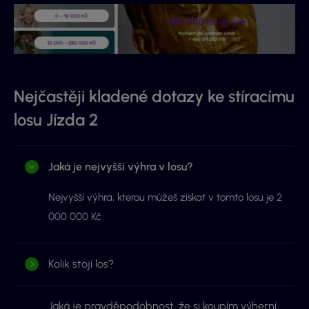
Nejčastěji kladené dotazy ke stíracímu
losu Jízda 2
Jaká je nejvyšší výhra v losu?
Nejvyšší výhra, kterou můžeš získat v tomto losu je 2
000 000 Kč
Kolik stojí los?
Jaká je pravděpodobnost, že si koupím výherní