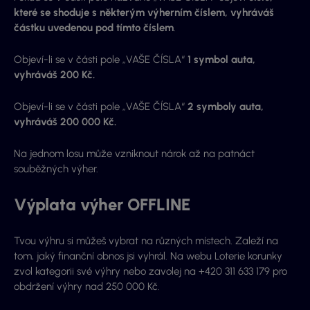
které se shoduje s některým výherním číslem, vyhráváš
částku uvedenou pod tímto číslem
.
Objeví-li se v části pole „VAŠE ČÍSLA“
1
symbol auta,
vyhráváš 200 Kč.
Objeví-li se v části pole „VAŠE ČÍSLA“
2
symboly auta,
vyhráváš 200 000 Kč.
Na jednom losu může vzniknout nárok až na patnáct
souběžných výher.
Výplata výher OFFLINE
Tvou výhru si můžeš vybrat na různých místech. Zaleží na
tom, jaký finanční obnos jsi vyhrál. Na webu Loterie korunky
zvol kategorii své výhry nebo zavolej na +420 311 633 179 pro
obdržení výhry nad 250 000 Kč.