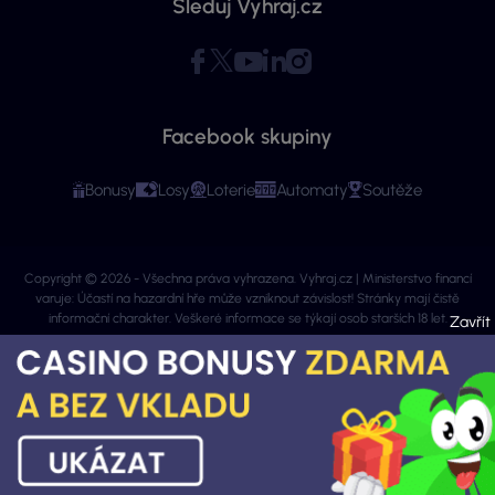
Sleduj Vyhraj.cz
Facebook skupiny
Bonusy
Losy
Loterie
Automaty
Soutěže
Copyright © 2026 - Všechna práva vyhrazena. Vyhraj.cz | Ministerstvo financí
varuje: Účastí na hazardní hře může vzniknout závislost! Stránky mají čistě
informační charakter. Veškeré informace se týkají osob starších 18 let.
Provozovatelem webu je ExeMedia s.r.o. se sídlem Kurzova 2222/16, Stodůlky,
155 00 Praha 5 (IČO: 13992228, DIČ: CZ13992228) · Kontakt:
info@vyhraj.cz