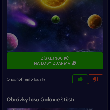
ZÍSKEJ 300 KČ
NA LOSY ZDARMA 🎁
Ohodnoť tento los i ty
Obrázky losu Galaxie štěstí