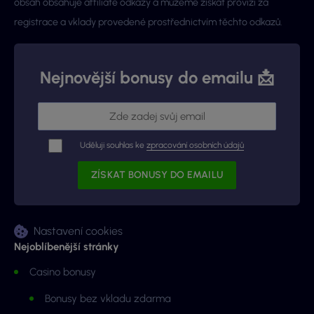
obsah obsahuje affiliate odkazy a můžeme získat provizi za
registrace a vklady provedené prostřednictvím těchto odkazů.
Nejnovější bonusy do emailu 📩
Uděluji souhlas ke
zpracování osobních údajů
Nastavení cookies
Nejoblíbenější stránky
Casino bonusy
Bonusy bez vkladu zdarma