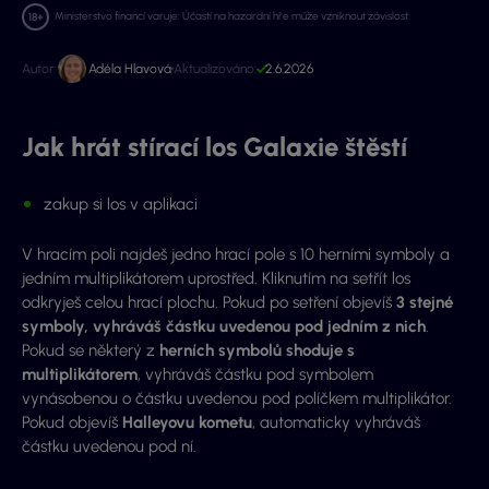
Ministerstvo financí varuje: Účastí na hazardní hře může vzniknout závislost.
Autor:
Adéla Hlavová
Aktualizováno:
2.6.2026
Jak hrát stírací los Galaxie štěstí
zakup si los v aplikaci
V hracím poli najdeš jedno hrací pole s 10 herními symboly a
jedním multiplikátorem uprostřed. Kliknutím na setřít los
odkryješ celou hrací plochu. Pokud po setření objevíš
3 stejné
symboly, vyhráváš částku uvedenou pod jedním z nich
.
Pokud se některý z
herních symbolů shoduje s
multiplikátorem
, vyhráváš částku pod symbolem
vynásobenou o částku uvedenou pod políčkem multiplikátor.
Pokud objevíš
Halleyovu kometu
, automaticky vyhráváš
částku uvedenou pod ní.