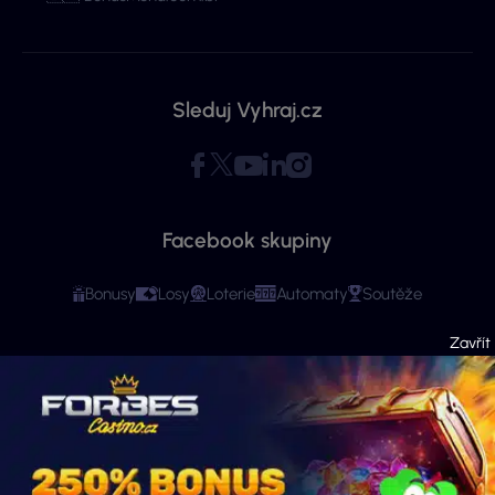
Sleduj Vyhraj.cz
Facebook skupiny
Bonusy
Losy
Loterie
Automaty
Soutěže
Copyright © 2026 - Všechna práva vyhrazena. Vyhraj.cz | Ministerstvo financí
varuje: Účastí na hazardní hře může vzniknout závislost! Stránky mají čistě
informační charakter. Veškeré informace se týkají osob starších 18 let.
Provozovatelem webu je ExeMedia s.r.o. se sídlem Kurzova 2222/16, Stodůlky,
155 00 Praha 5 (IČO: 13992228, DIČ: CZ13992228) · Kontakt:
info@vyhraj.cz