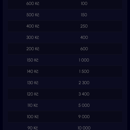
600 Kč
100
6
500 Kč
150
7
400 Kč
250
1
300 Kč
400
1
200 Kč
600
1
150 Kč
1 000
1
140 Kč
1 500
2
130 Kč
2 300
2
120 Kč
3 400
4
110 Kč
5 000
5
100 Kč
9 000
9
90 Kč
10 000
9