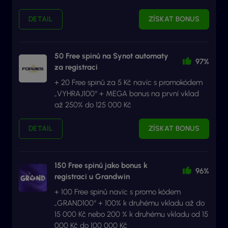
DETAIL
ZÍSKAT BONUS
50 Free spinů na Synot automaty
97%
za registraci
+ 20 Free spinů za 5 Kč navíc s promokódem
„VYHRAJ100“ + MEGA bonus na první vklad
až 250% do 125 000 Kč
DETAIL
ZÍSKAT BONUS
150 Free spinů jako bonus k
96%
registraci u Grandwin
+ 100 Free spinů navíc s promo kódem
„GRAND100“ + 100% k druhému vkladu až do
15 000 Kč nebo 200 % k druhému vkladu od 15
000 Kč do 100 000 Kč