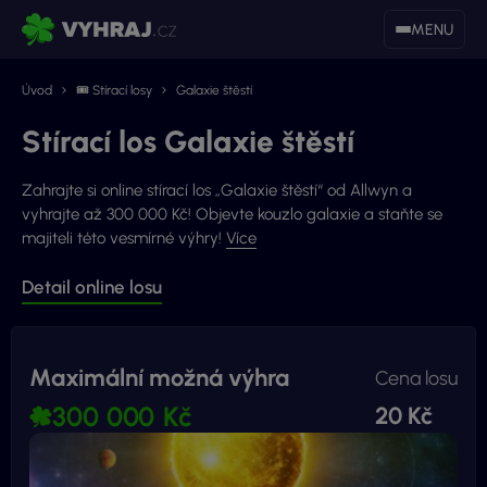
MENU
Úvod
🎟 Stírací losy
Galaxie štěstí
Stírací los Galaxie štěstí
Zahrajte si online stírací los „Galaxie štěstí“ od Allwyn a
vyhrajte až 300 000 Kč! Objevte kouzlo galaxie a staňte se
majiteli této vesmírné výhry!
Více
Detail online losu
Maximální možná výhra
Cena losu
300 000 Kč
20 Kč