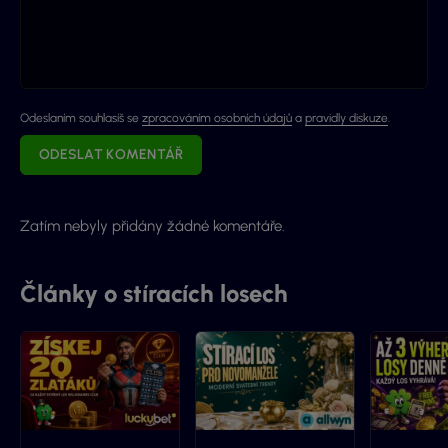
Odeslaním souhlasíš se
zpracováním osobních údajů
a
pravidly diskuze
.
ODESLAT KOMENTÁŘ
Zatím nebyly přidány žádné komentáře.
Články o stíracích losech