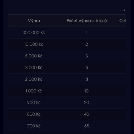
Výhra
Počet výherních losů
Celkem
300 000 Kč
1
3
10 000 Kč
2
2
5 000 Kč
3
3 000 Kč
5
2 000 Kč
8
1 000 Kč
10
1
900 Kč
20
800 Kč
40
3
700 Kč
65
4