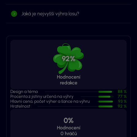
Jaká je nejvyšší výhra losu?
92%
Hodnocení
redakce
Design a téma
88 %
Procenta z jistiny určená na výhry
77 %
Hlavní cena, počet výher a šance na výhru
93 %
Hratelnost
92 %
0%
Hodnocení
0
hráčů