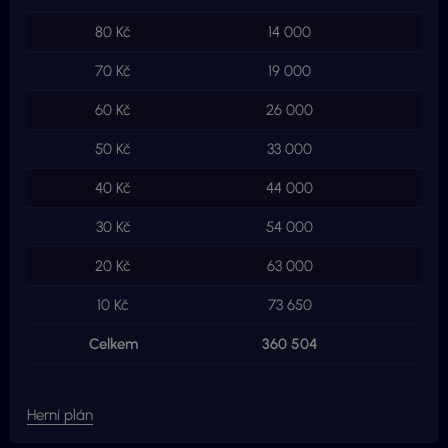
80 Kč
14 000
1 
70 Kč
19 000
1 
60 Kč
26 000
1 
50 Kč
33 000
1 
40 Kč
44 000
1 
30 Kč
54 000
1 
20 Kč
63 000
1 
10 Kč
73 650
7
Celkem
360 504
15 
Herní plán