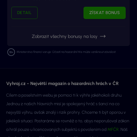
DETAIL
ZÍSKAT BONUS
Zobrazit všechny bonusy na losy
Ministerstvo financí varuje: Účastí na hazardní hře může vzniknout závislost.
Vyhraj.cz - Největší magazín o hazardních hrách v ČR
Cílem a poselstvím webu je pomoci ti k výhře jakéhokoli druhu.
Jednou z našich hlavních misí je spokojený hráč s šancí na co
nejvyšší výhru, avšak znalý i rizik prohry. Chceme ti být oporou v
jakékoli situaci. Postaráme se rovněž o to, abys neporušoval zákon
a hrál pouze u licencovaných subjektů s povolením od
MFČR
. Náš