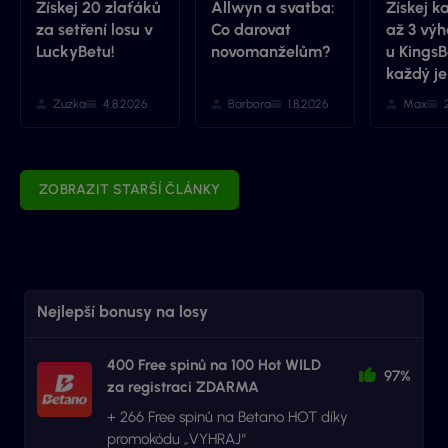
Získej 20 zlaťáků
Allwyn a svatba:
Získej k
za setření losu v
Co darovat
až 3 výh
LuckyBetu!
novomanželům?
u KingsB
každý je
Zuzka
4.8.2026
Barbora
1.8.2026
Max
ZOBRAZIT STARŠÍ ČLÁNKY
Nejlepší bonusy na losy
400 Free spinů na 100 Hot WILD
97%
za registraci ZDARMA
+ 266 Free spinů na Betano HOT díky
promokódu „VYHRAJ“