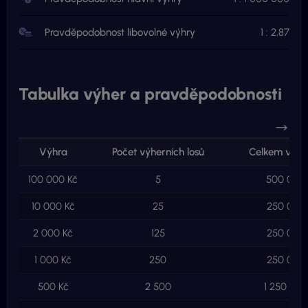
Pravděpodobnost libovolné výhry
1 : 2,87
Tabulka výher a pravděpodobnosti
Výhra
Počet výherních losů
Celkem ve v
100 000 Kč
5
500 000 
10 000 Kč
25
250 000 
2 000 Kč
125
250 000 
1 000 Kč
250
250 000 
500 Kč
2 500
1 250 000