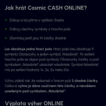
Jak hrát Cosmic CASH ONLINE?
Zakup si los přímo v aplikaci Sazka
Odkryj všechny symboly z hracího pole
Zkontroluj jestli jsou tři částky shodné
Los obsahuje jedno hrací pole
. Hrací pole losu obsahuje 9
symbolů Obrazovky a jeden symbol „Násobitel“. Po setření
hracího pole se objeví pod symboly Obrazovky částky a pod
symbolem „Násobitel“ ukazatel násobitele. Symbol Násobitel
má po setření hodnoty 1x, 2x, 5x nebo 10x.
Výhru získáš tak, že nalezneš v hracím poli
3 shodné částky
.
Celková
výhra je dána součinem této částky a násobkem
uvedeným pod symbolem „Násobitel“
.
Výplata výher ONLINE