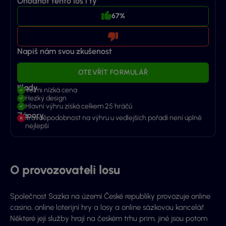
Ohodnoť tento los i ty
67%
Napiš nám svou zkušenost
OTEVŘÍT FORMULÁŘ
Klady
Velmi nízká cena
Hezký design
Hlavní výhru získá celkem 25 hráčů
Zápory
Pravděpodobnost na výhru u vedlejších pořadí není úplně
nejlepší
O provozovateli losu
Společnost Sazka na území České republiky provozuje online
casino, online loterijní hry a losy a online sázkovou kancelář.
Některé její služby hrají na českém trhu prim, jiné jsou potom