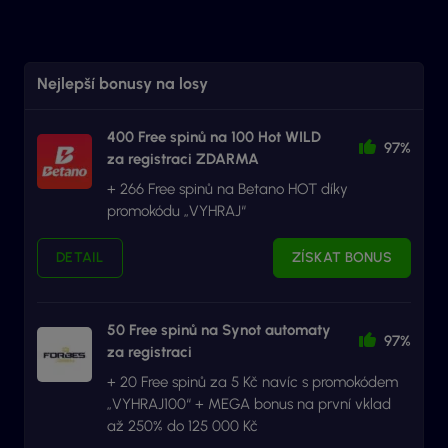
Nejlepší bonusy na losy
400 Free spinů na 100 Hot WILD
97%
za registraci ZDARMA
+ 266 Free spinů na Betano HOT díky
promokódu „VYHRAJ“
DETAIL
ZÍSKAT BONUS
50 Free spinů na Synot automaty
97%
za registraci
+ 20 Free spinů za 5 Kč navíc s promokódem
„VYHRAJ100“ + MEGA bonus na první vklad
až 250% do 125 000 Kč