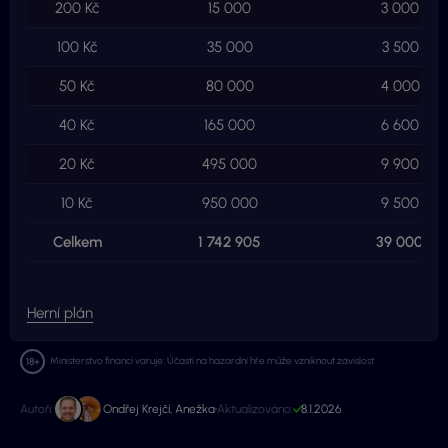
200 Kč
15 000
3 000 000
100 Kč
35 000
3 500 000
50 Kč
80 000
4 000 000
40 Kč
165 000
6 600 000
20 Kč
495 000
9 900 000
10 Kč
950 000
9 500 000
Celkem
1 742 905
39 000 00
Herní plán
Ministerstvo financí varuje: Účastí na hazardní hře může vzniknout závislost.
Autoři:
Ondřej Krejčí
,
Anežka
Aktualizováno:
8.1.2026