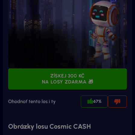
ZÍSKEJ 300 KČ
NA LOSY ZDARMA 🎁
Ohodnoť tento los i ty
67%
Obrázky losu Cosmic CASH