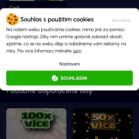
Cash
Souhlas s použitím cookies
Hlavní cena
Na našem webu používáme cookies, mimo jiné za pomoci
6 000 000 Kč
Google nástrojů. Díky nim umíme správně zobrazit obsah,
Cena losu
zjistíme, co se na webu děje a nabídneme vám reklamy na
100 Kč
míru. Pro více informací mrkněte
sem
.
DETAIL LOSU
Nastavení
SOUHLASÍM
Podobné doporučené losy