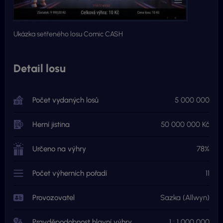
Ukázka setřeného losu Comic CASH
Detail losu
Počet vydaných losů
5 000 000
Herní jistina
50 000 000 Kč
Určeno na výhry
78%
Počet výherních pořadí
11
Provozovatel
Sazka (Allwyn)
Pravděpodobnost hlavní výhry
1 : 1 000 000