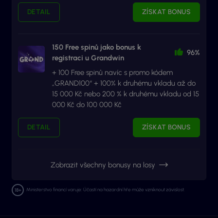
DETAIL
ZÍSKAT BONUS
150 Free spinů jako bonus k
96%
registraci u Grandwin
+ 100 Free spinů navíc s promo kódem
„GRAND100“ + 100% k druhému vkladu až do
15 000 Kč nebo 200 % k druhému vkladu od 15
000 Kč do 100 000 Kč
DETAIL
ZÍSKAT BONUS
Zobrazit všechny bonusy na losy
Ministerstvo financí varuje: Účastí na hazardní hře může vzniknout závislost.