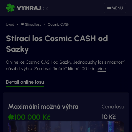
MENU
Úvod
🎟 Stírací losy
Cosmic CASH
Stírací los Cosmic CASH od
Sazky
Online los Cosmic CASH od Sazky. Jednoduchý los s možností
násobit výhru. Za deset “kaček” klidně 100 tisíc.
Více
Detail online losu
Maximální možná výhra
Cena losu
100 000 Kč
10 Kč