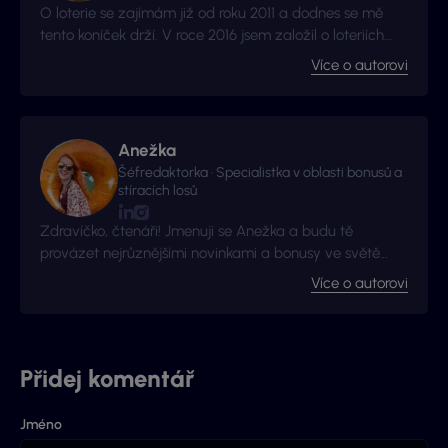
O loterie se zajímám již od roku 2011 a dodnes se mě
tento koníček drží. V roce 2016 jsem založil o loteriích
web Vyhraj.com, který jsem následně v roce 2017
Více o autorovi
prodal, avšak za podmínek, že budu moci stále
publikovat na téma loterií a stíracích losů. Nyní jste na
webu, který má s novými majitely nový kabát a
mnohem více informací.
Anežka
Šéfredaktorka · Specialistka v oblasti bonusů a
stíracích losů
Zdravíčko, čtenáři! Jmenuji se Anežka a budu tě
provázet nejrůznějšími novinkami a bonusy ve světě
hazardu!
Více o autorovi
Přidej komentář
Jméno