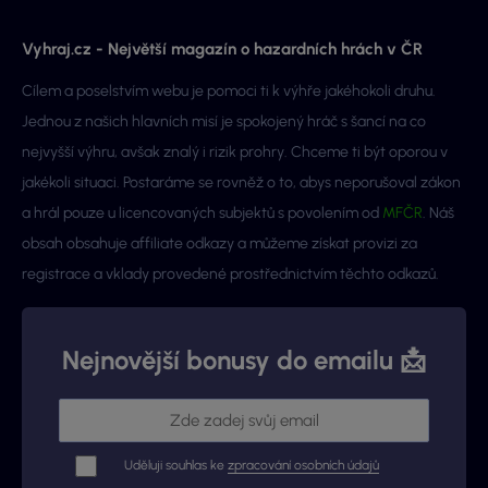
Vyhraj.cz - Největší magazín o hazardních hrách v ČR
Cílem a poselstvím webu je pomoci ti k výhře jakéhokoli druhu.
Jednou z našich hlavních misí je spokojený hráč s šancí na co
nejvyšší výhru, avšak znalý i rizik prohry. Chceme ti být oporou v
jakékoli situaci. Postaráme se rovněž o to, abys neporušoval zákon
a hrál pouze u licencovaných subjektů s povolením od
MFČR
. Náš
obsah obsahuje affiliate odkazy a můžeme získat provizi za
registrace a vklady provedené prostřednictvím těchto odkazů.
Nejnovější bonusy do emailu 📩
Uděluji souhlas ke
zpracování osobních údajů