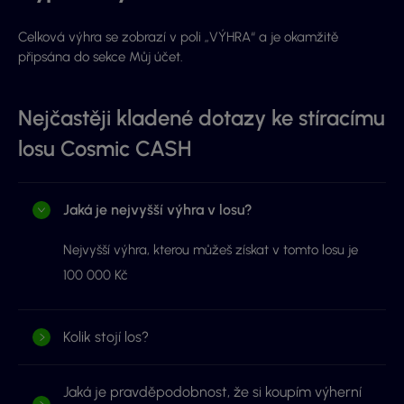
Celková výhra se zobrazí v poli „VÝHRA“ a je okamžitě
připsána do sekce Můj účet.
Nejčastěji kladené dotazy ke stíracímu
losu Cosmic CASH
Jaká je nejvyšší výhra v losu?
Nejvyšší výhra, kterou můžeš získat v tomto losu je
100 000 Kč
Kolik stojí los?
Jaká je pravděpodobnost, že si koupím výherní