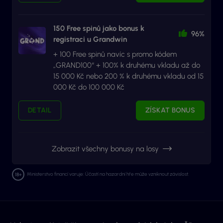
150 Free spinů jako bonus k
96%
registraci u Grandwin
+ 100 Free spinů navíc s promo kódem
„GRAND100“ + 100% k druhému vkladu až do
15 000 Kč nebo 200 % k druhému vkladu od 15
000 Kč do 100 000 Kč
DETAIL
ZÍSKAT BONUS
Zobrazit všechny bonusy na losy
Ministerstvo financí varuje: Účastí na hazardní hře může vzniknout závislost.