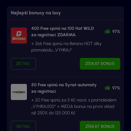
Nejlepší bonusy na losy
400 Free spinů na 100 Hot WILD
97%
za registraci ZDARMA
+ 266 Free spinů na Betano HOT díky
promokódu „VYHRAJ“
DETAIL
ZÍSKAT BONUS
50 Free spinů na Synot automaty
97%
za registraci
+ 20 Free spinů za 5 Kč navíc s promokódem
„VYHRAJ100“ + MEGA bonus na první vklad
až 250% do 125 000 Kč
DETAIL
ZÍSKAT BONUS