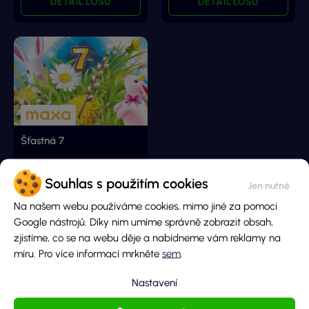
DETAIL LOSU
DETAIL LOSU
Šťastná 7
Souhlas s použitím cookies
Hlavní cena
5 000 000 Kč
Na našem webu používáme cookies, mimo jiné za pomoci
Cena losu
Google nástrojů. Díky nim umíme správně zobrazit obsah,
100 Kč
zjistíme, co se na webu děje a nabídneme vám reklamy na
DETAIL LOSU
míru. Pro více informací mrkněte
sem
.
Nastavení