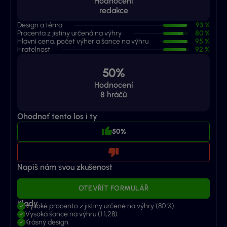
Hodnocení
redakce
Design a téma
93 %
Procenta z jistiny určená na výhry
80 %
Hlavní cena, počet výher a šance na výhru
95 %
Hratelnost
92 %
50%
Hodnocení
8
hráčů
Ohodnoť tento los i ty
50%
Napiš nám svou zkušenost
OTEVŘÍT FORMULÁŘ
Klady
Vysoké procento z jistiny určené na výhry (80 %)
Vysoká šance na výhru (1:1,28)
Krásný design