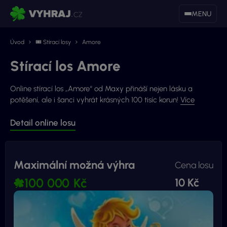
MENU
Úvod
🎟 Stírací losy
Amore
Stírací los Amore
Online stírací los „Amore“ od Maxy přináší nejen lásku a
potěšení, ale i šanci vyhrát krásných 100 tisíc korun!
Více
Detail online losu
Maximální možná výhra
Cena losu
100 000 Kč
10 Kč