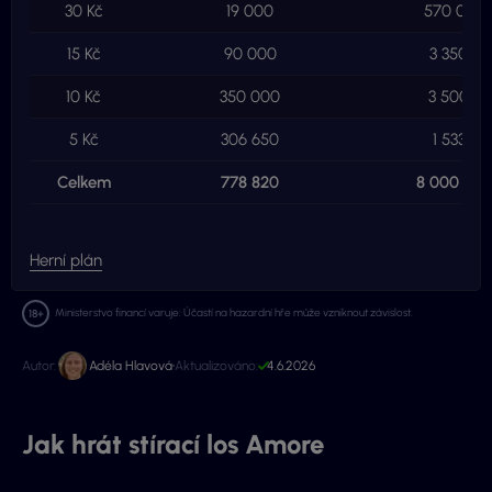
30 Kč
19 000
570 000 
15 Kč
90 000
3 350 0
10 Kč
350 000
3 500 0
5 Kč
306 650
1 533 25
Celkem
778 820
8 000 000
Herní plán
Ministerstvo financí varuje: Účastí na hazardní hře může vzniknout závislost.
Autor:
Adéla Hlavová
Aktualizováno:
4.6.2026
Jak hrát stírací los Amore