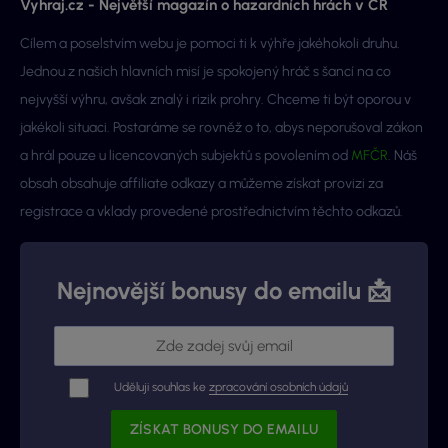
Vyhraj.cz - Největší magazín o hazardních hrách v ČR
Cílem a poselstvím webu je pomoci ti k výhře jakéhokoli druhu.
Jednou z našich hlavních misí je spokojený hráč s šancí na co
nejvyšší výhru, avšak znalý i rizik prohry. Chceme ti být oporou v
jakékoli situaci. Postaráme se rovněž o to, abys neporušoval zákon
a hrál pouze u licencovaných subjektů s povolením od
MFČR
. Náš
obsah obsahuje affiliate odkazy a můžeme získat provizi za
registrace a vklady provedené prostřednictvím těchto odkazů.
Nejnovější bonusy do emailu 📩
Uděluji souhlas ke
zpracování osobních údajů