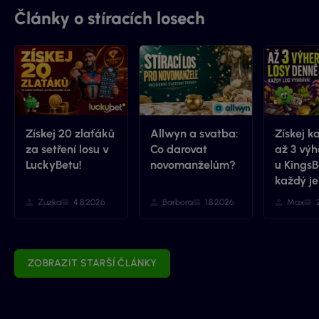
Články o stíracích losech
Získej 20 zlaťáků
Allwyn a svatba:
Získej k
za setření losu v
Co darovat
až 3 výh
LuckyBetu!
novomanželům?
u KingsB
každý je
Zuzka
4.8.2026
Barbora
1.8.2026
Max
ZOBRAZIT STARŠÍ ČLÁNKY