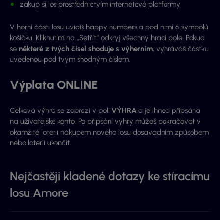
zakup si los prostřednictvím internetové platformy
V horní části losu uvidíš happy numbers a pod nimi 6 symbolů
košíčku. Kliknutím na „Setřít“ odkryj všechny hrací pole. Pokud
se
některé z tvých čísel shoduje s výherním
, vyhráváš částku
uvedenou pod tvým shodným číslem.
Výplata ONLINE
Celková výhra se zobrazí v poli
VÝHRA
a je ihned připsána
na uživatelské konto. Po připsání výhry můžeš pokračovat v
okamžité loterii nákupem nového losu dosavadním způsobem
nebo loterii ukončit.
Nejčastěji kladené dotazy ke stíracímu
losu Amore